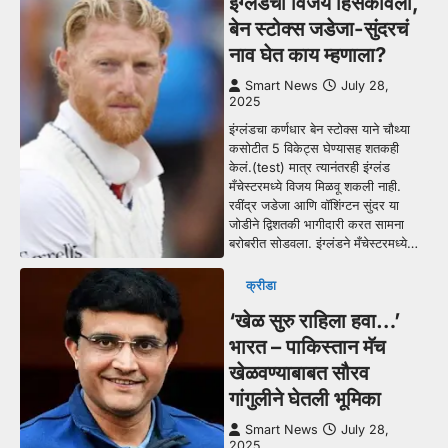
इंग्लंडचा विजय हिसकावला,
बेन स्टोक्स जडेजा-सुंदरचं
नाव घेत काय म्हणाला?
Smart News
July 28,
2025
इंग्लंडचा कर्णधार बेन स्टोक्स याने चौथ्या
कसोटीत 5 विकेट्स घेण्यासह शतकही
केलं.(test) मात्र त्यानंतरही इंग्लंड
मँचेस्टरमध्ये विजय मिळवू शकली नाही.
रवींद्र जडेजा आणि वॉशिंग्टन सुंदर या
जोडीने द्विशतकी भागीदारी करत सामना
बरोबरीत सोडवला. इंग्लंडने मँचेस्टरमध्ये…
क्रीडा
‘खेळ सुरु राहिला हवा…’
भारत – पाकिस्तान मॅच
खेळवण्याबाबत सौरव
गांगुलीने घेतली भूमिका
Smart News
July 28,
2025