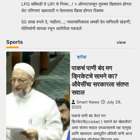
LPG सब्सिडी ते UPI चे नियम…! १ ऑगस्टपासून तुमच्या खिशावर होणार
थेट परिणाम! खबरदारी न घेतल्यास खिसा होणार रिकामा
50 लाख रुपये दे, नाहीतर…; व्यावसायिकाला धमकी देत मागितली खंडणी;
पोलिसांनी सापळा रचून आरोपीला पकडले
Sports
view
क्रीडा
पाकचं पाणी बंद मग
क्रिकेटचे सामने का?
औवेसींचा सरकारला संतप्त
सवाल
Smart News
July 29,
2025
पाकचं पाणी बंद केलं मग
क्रिकेटचे(cricket ) सामने का खेळतोय?
असा संतप्त सवाल एमआयएमचे पक्ष प्रमुख
आणि खासदार असदुद्दीन औवेसी यांनी आज
लोकसभेत ऑपरेशन सिंदूरवर सुरु