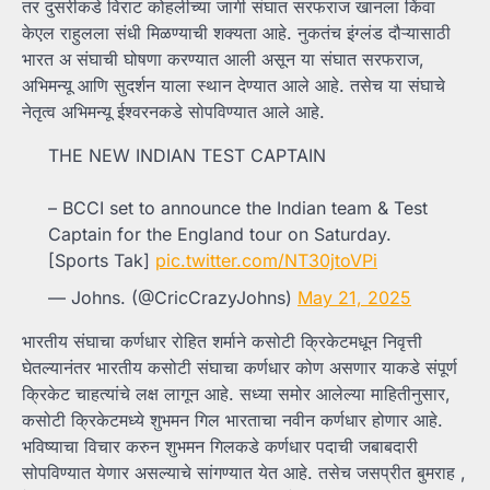
तर दुसरीकडे विराट कोहलीच्या जागी संघात सरफराज खानला किंवा
केएल राहुलला संधी मिळण्याची शक्यता आहे. नुकतंच इंग्लंड दौऱ्यासाठी
भारत अ संघाची घोषणा करण्यात आली असून या संघात सरफराज,
अभिमन्यू आणि सुदर्शन याला स्थान देण्यात आले आहे. तसेच या संघाचे
नेतृत्व अभिमन्यू ईश्वरनकडे सोपविण्यात आले आहे.
THE NEW INDIAN TEST CAPTAIN
– BCCI set to announce the Indian team & Test
Captain for the England tour on Saturday.
[Sports Tak]
pic.twitter.com/NT30jtoVPi
— Johns. (@CricCrazyJohns)
May 21, 2025
भारतीय संघाचा कर्णधार रोहित शर्माने कसोटी क्रिकेटमधून निवृत्ती
घेतल्यानंतर भारतीय कसोटी संघाचा कर्णधार कोण असणार याकडे संपूर्ण
क्रिकेट चाहत्यांचे लक्ष लागून आहे. सध्या समोर आलेल्या माहितीनुसार,
कसोटी क्रिकेटमध्ये शुभमन गिल भारताचा नवीन कर्णधार होणार आहे.
भविष्याचा विचार करुन शुभमन गिलकडे कर्णधार पदाची जबाबदारी
सोपविण्यात येणार असल्याचे सांगण्यात येत आहे. तसेच जसप्रीत बुमराह ,