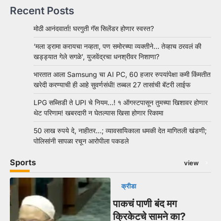
Recent Posts
मोठी आनंदवार्ता! घरगुती गॅस सिलेंडर होणार स्वस्त?
‘मला ड्रामा करायचा नव्हता, पण समोरच्या व्यक्तीने… तेव्हाच ठरवलं की
खड्ड्यात गेले सगळे’, युजवेंद्रचा धनश्रीवर निशाणा?
भारतात आला Samsung चा AI PC, 60 हजार रुपयांपेक्षा कमी किंमतीत
खरेदी करण्याची ही आहे सुवर्णसंधी! तब्बल 27 तासांची बॅटरी लाईफ
LPG सब्सिडी ते UPI चे नियम…! १ ऑगस्टपासून तुमच्या खिशावर होणार
थेट परिणाम! खबरदारी न घेतल्यास खिसा होणार रिकामा
50 लाख रुपये दे, नाहीतर…; व्यावसायिकाला धमकी देत मागितली खंडणी;
पोलिसांनी सापळा रचून आरोपीला पकडले
Sports
view
क्रीडा
पाकचं पाणी बंद मग
क्रिकेटचे सामने का?