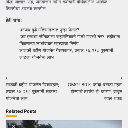
दिला जाणार आहे, जेणेकरून नवीन कर्मचारी दीर्घकालीन आर्थिक
शिस्तीचा अवलंब करतील.
हेही वाचा :
धनंजय मुंडे मंत्रिमंडळात पुन्हा येणार?
‘जर एखाद्या सैनिकाला सहसैनिकाने गोळी मारली तर?’ शहीदांना
मिळणाऱ्या लाभांबाबत महत्त्वाचा निर्णय
लाडकी बहीण योजनेत गैरव्यवहार; तब्बल १४,२९८ पुरुषांनी
लाटला योजनेचा लाभ
Post
⟵
⟶
लाडकी बहीण योजनेत गैरव्यवहार;
OMG! 80% कांदा-बटाटा महाग
navigation
तब्बल १४,२९८ पुरुषांनी लाटला
होण्याचे ठरतंय ‘हे’ कारण, वाचून
योजनेचा लाभ
व्हाल थक्क
Related Posts