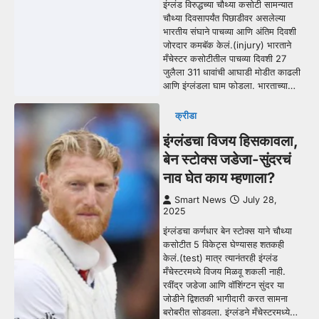
इंग्लंड विरुद्धच्या चौथ्या कसोटी सामन्यात
चौथ्या दिवसापर्यंत पिछाडीवर असलेल्या
भारतीय संघाने पाचव्या आणि अंतिम दिवशी
जोरदार कमबॅक केलं.(injury) भारताने
मँचेस्टर कसोटीतील पाचव्या दिवशी 27
जुलैला 311 धावांची आघाडी मोडीत काढली
आणि इंग्लंडला घाम फोडला. भारताच्या…
क्रीडा
इंग्लंडचा विजय हिसकावला,
बेन स्टोक्स जडेजा-सुंदरचं
नाव घेत काय म्हणाला?
Smart News
July 28,
2025
इंग्लंडचा कर्णधार बेन स्टोक्स याने चौथ्या
कसोटीत 5 विकेट्स घेण्यासह शतकही
केलं.(test) मात्र त्यानंतरही इंग्लंड
मँचेस्टरमध्ये विजय मिळवू शकली नाही.
रवींद्र जडेजा आणि वॉशिंग्टन सुंदर या
जोडीने द्विशतकी भागीदारी करत सामना
बरोबरीत सोडवला. इंग्लंडने मँचेस्टरमध्ये…