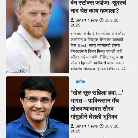
बेन स्टोक्स जडेजा-सुंदरचं
नाव घेत काय म्हणाला?
Smart News
July 28,
2025
इंग्लंडचा कर्णधार बेन स्टोक्स याने चौथ्या
कसोटीत 5 विकेट्स घेण्यासह शतकही
केलं.(test) मात्र त्यानंतरही इंग्लंड
मँचेस्टरमध्ये विजय मिळवू शकली नाही.
रवींद्र जडेजा आणि वॉशिंग्टन सुंदर या
जोडीने द्विशतकी भागीदारी करत सामना
बरोबरीत सोडवला. इंग्लंडने मँचेस्टरमध्ये…
क्रीडा
‘खेळ सुरु राहिला हवा…’
भारत – पाकिस्तान मॅच
खेळवण्याबाबत सौरव
गांगुलीने घेतली भूमिका
Smart News
July 28,
2025