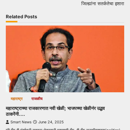
जिल्ह्यांना सतर्कतेचा इशारा
Related Posts
महाराष्ट्र
राजकीय
महाराष्ट्राच्या राजकारणात नवी खेळी; भाजपच्या खेळीनंर उद्धव
ठाकरेंनी….
Smart News
June 24, 2025
मुंबै बँक ही मुंबईतली सहकार क्षेत्रातली महत्त्वाची बँक. ही बँक राजकीयदृष्ट्या(politics)