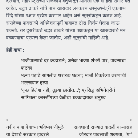
दरम्यान, महाराष्ट्राच्या राजकीय वर्तुळातून आणखी एक माहिती समोर येत
आहेत. उद्धव ठाकरे यांचे पाच खासदार लवकरच उपमुख्यमंत्री एकनाथ
शिंदे यांच्या पक्षात प्रवेश करणार आहेत असं सूत्रांकडून कळत आहे.
संसदेच्या पावसाळी अधिवेशनापूर्वी याबाबत ठोस निर्णय घेतला जाऊ
शकतो. तर दुसरीकडे उद्धव ठाकरे यांच्या पक्षाकडून या खासदारांचे मन
वळवण्याचा प्रयत्न केला जातोय, अशी सूत्रांची माहिती आहे.
हेही वाचा :
भाजीपाल्याचे दर कडाडले; अनेक भाज्या शंभरी पार, पावसाचा
फटका
भल्या पहाटे सांगलीत थरारक घटना; भाजी विक्रेत्या तरुणाची
भररस्त्यात हत्या
‘कुछ हिलेगा नही, तुझ्या छातीत…’; प्रसिद्ध अभिनेत्रीनं
सांगितला कास्टींगच्या वेळीचा धक्कादायक अनुभव
Post
⟵
⟶
नवीन बाबा वेंगाच्या भविष्यवाणीमुळे
सावधान! राज्यात वादळी वाऱ्यासह
navigation
या देशाचे सरकार हादरले
जोरदार पावसाची शक्यता, ‘या’