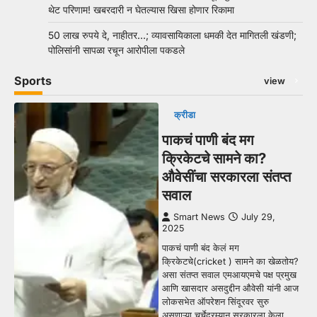
थेट परिणाम! खबरदारी न घेतल्यास खिसा होणार रिकामा
50 लाख रुपये दे, नाहीतर…; व्यावसायिकाला धमकी देत मागितली खंडणी;
पोलिसांनी सापळा रचून आरोपीला पकडले
Sports
view
क्रीडा
पाकचं पाणी बंद मग
क्रिकेटचे सामने का?
औवेसींचा सरकारला संतप्त
सवाल
Smart News
July 29,
2025
पाकचं पाणी बंद केलं मग
क्रिकेटचे(cricket ) सामने का खेळतोय?
असा संतप्त सवाल एमआयएमचे पक्ष प्रमुख
आणि खासदार असदुद्दीन औवेसी यांनी आज
लोकसभेत ऑपरेशन सिंदूरवर सुरु
असणाऱ्या चर्चेदरम्यान सरकारला केला.