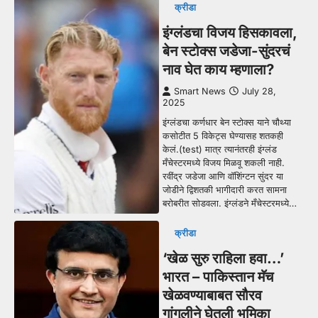
क्रीडा
इंग्लंडचा विजय हिसकावला,
बेन स्टोक्स जडेजा-सुंदरचं
नाव घेत काय म्हणाला?
Smart News
July 28,
2025
इंग्लंडचा कर्णधार बेन स्टोक्स याने चौथ्या
कसोटीत 5 विकेट्स घेण्यासह शतकही
केलं.(test) मात्र त्यानंतरही इंग्लंड
मँचेस्टरमध्ये विजय मिळवू शकली नाही.
रवींद्र जडेजा आणि वॉशिंग्टन सुंदर या
जोडीने द्विशतकी भागीदारी करत सामना
बरोबरीत सोडवला. इंग्लंडने मँचेस्टरमध्ये…
क्रीडा
‘खेळ सुरु राहिला हवा…’
भारत – पाकिस्तान मॅच
खेळवण्याबाबत सौरव
गांगुलीने घेतली भूमिका