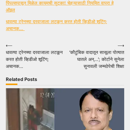
पिंपल्सपासून मिळेल कायमची सुटका! चेहऱ्यासाठी नियमित वापरा हे
ऑइल
धावत्या ट्रेनच्या दरवाजाला लटकून करत होती व्हिडीओ शूटिंग;
अचानक…
Post
⟵
⟶
धावत्या ट्रेनच्या दरवाजाला लटकून
‘कौटुंबिक वादातून सासूला पोत्यात
navigation
करत होती व्हिडीओ शूटिंग;
घातले अन्…’; कोर्टाने सुनेला
अचानक…
सुनावली जन्मठेपेची शिक्षा
Related Posts