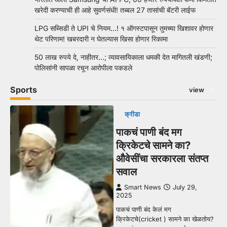
खरेदी करण्याची ही आहे सुवर्णसंधी! तब्बल 27 तासांची बॅटरी लाईफ
LPG सब्सिडी ते UPI चे नियम…! १ ऑगस्टपासून तुमच्या खिशावर होणार
थेट परिणाम! खबरदारी न घेतल्यास खिसा होणार रिकामा
50 लाख रुपये दे, नाहीतर…; व्यावसायिकाला धमकी देत मागितली खंडणी;
पोलिसांनी सापळा रचून आरोपीला पकडले
Sports
view
क्रीडा
पाकचं पाणी बंद मग
क्रिकेटचे सामने का?
औवेसींचा सरकारला संतप्त
सवाल
Smart News
July 29,
2025
पाकचं पाणी बंद केलं मग
क्रिकेटचे(cricket ) सामने का खेळतोय?