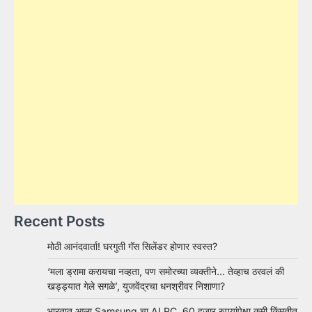
Recent Posts
मोठी आनंदवार्ता! घरगुती गॅस सिलेंडर होणार स्वस्त?
‘मला ड्रामा करायचा नव्हता, पण समोरच्या व्यक्तीने… तेव्हाच ठरवलं की
खड्ड्यात गेले सगळे’, युजवेंद्रचा धनश्रीवर निशाणा?
भारतात आला Samsung चा AI PC, 60 हजार रुपयांपेक्षा कमी किंमतीत