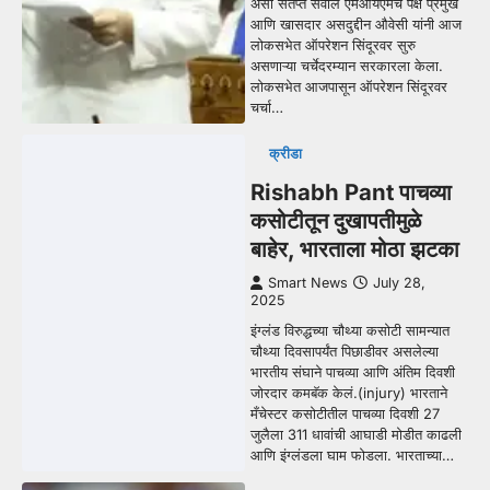
असा संतप्त सवाल एमआयएमचे पक्ष प्रमुख
आणि खासदार असदुद्दीन औवेसी यांनी आज
लोकसभेत ऑपरेशन सिंदूरवर सुरु
असणाऱ्या चर्चेदरम्यान सरकारला केला.
लोकसभेत आजपासून ऑपरेशन सिंदूरवर
चर्चा…
क्रीडा
Rishabh Pant पाचव्या
कसोटीतून दुखापतीमुळे
बाहेर, भारताला मोठा झटका
Smart News
July 28,
2025
इंग्लंड विरुद्धच्या चौथ्या कसोटी सामन्यात
चौथ्या दिवसापर्यंत पिछाडीवर असलेल्या
भारतीय संघाने पाचव्या आणि अंतिम दिवशी
जोरदार कमबॅक केलं.(injury) भारताने
मँचेस्टर कसोटीतील पाचव्या दिवशी 27
जुलैला 311 धावांची आघाडी मोडीत काढली
आणि इंग्लंडला घाम फोडला. भारताच्या…