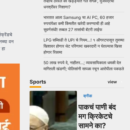
तेव्हाच ठरवलं की खड्ड्यात गेले सगळे’, युजवेंद्रचा
धनश्रीवर निशाणा?
भारतात आला Samsung चा AI PC, 60 हजार
रुपयांपेक्षा कमी किंमतीत खरेदी करण्याची ही आहे
सुवर्णसंधी! तब्बल 27 तासांची बॅटरी लाईफ
फ्रेंडचे
LPG सब्सिडी ते UPI चे नियम…! १ ऑगस्टपासून तुमच्या
च्या वन
खिशावर होणार थेट परिणाम! खबरदारी न घेतल्यास खिसा
 हा
होणार रिकामा
50 लाख रुपये दे, नाहीतर…; व्यावसायिकाला धमकी देत
मागितली खंडणी; पोलिसांनी सापळा रचून आरोपीला पकडले
Sports
view
क्रीडा
पाकचं पाणी बंद
मग क्रिकेटचे
सामने का?