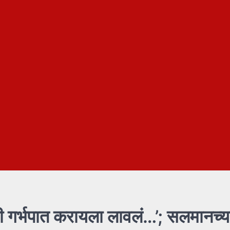
ी गर्भपात करायला लावलं…’; सलमानच्य