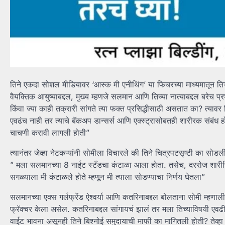
तिने एकदा सोशल मीडियावर ‘आस्क मी एनीथिंग’ या फिचरच्या माध्यमातून तिच्या
वैयक्तिक आयुष्याबद्दल, मुख्य म्हणजे सलमान आणि तिच्या नात्याबद्दल बरेच प्
किंवा ज्या काही तक्रारी सांगते त्या फक्त प्रसिद्धीसाठी असतात का? त्यावर
एवढंच नाही तर त्याचे बॅकअप डान्सर्स आणि एक्स्ट्रासोबतही शारीरक संबंध हो
चाचणी करावी लागली होती”
त्यानंतर जेव्हा नेटकऱ्यांनी सोमीला विचारले की तिने चित्रपटसृष्टी का सोड
” मला सलमानच्या 8 नाईट स्टँडचा कंटाळा आला होता. तसेच, दररोज शारी
सगळ्याला मी कंटाळले होते म्हणून मी त्याला सोडण्याचा निर्णय घेतला”
सलमानच्या एक्स गर्लफ्रेंड ऐश्वर्या आणि कतरिनाबद्दल बोलताना सोमी म्हणाली
फ्रॅक्चर केला असेल. कतरिनाबद्दल सांगायचं झालं तर मला तिच्याविषयी एवढ
वाईट भावना असूनही तिने बिश्नोई समुदायाची माफी का मागितली होती? तेव्हा 