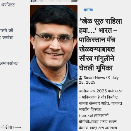
थेरपिस्ट
क्रीडा
‘खेळ सुरु राहिला
हवा…’ भारत –
वाटते की
कर्मांचा
पाकिस्तान मॅच
खेळवण्याबाबत
सौरव गांगुलीने
 सलमानसोबत
घेतली भूमिका
Smart News
July
28, 2025
आशिया कप 2025 मध्ये भारत
- पाकिस्तान हे संघ क्रिकेट
सामना खेळणार आहेत. याबाबत
भारतीय क्रिकेट
(cricket)चाहत्यांनी
बीसीसीआयवर संताप व्यक्त
 जोडीदार
⟶
केलाय. मात्र असं असताना