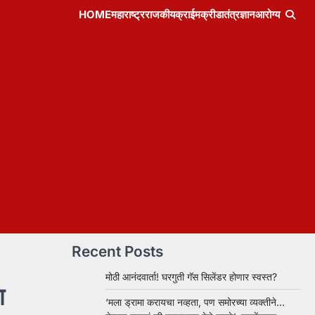
HOME
महाराष्ट्र
राजकीय
क्राईम
क्रीडा
तंत्रज्ञान
आरोग्य
Recent Posts
मोठी आनंदवार्ता! घरगुती गॅस सिलेंडर होणार स्वस्त?
ा
‘मला ड्रामा करायचा नव्हता, पण समोरच्या व्यक्तीने…