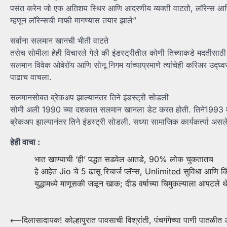
पसंत करेन जो एक अतिशय स्थिर आणि आदरणीय व्यक्ती वाटतो, लॉरेन्स आणि 
म्हणून लॉरेन्सची माफी मागण्यास तयार झाले”
सर्वांना सलमान खानची भीती वाटते
तसेच सोमीला हेही विचारले गेले की इंडस्ट्रीतील कोणी तिच्याकडे मदतीसाठी
सलमान विवेक ओबेरॉय आणि सोनू निगम यांच्याप्रमाणे त्यांचेही करिअर उद्ध्वस्त 
पाढाच वाचला.
सलमानसोबत ब्रेकअप झाल्यानंतर तिने इंडस्ट्री सोडली
सोमी अली 1990 च्या दशकात सलमान खानला डेट करत होती. तिने1993 मध्ये 
ब्रेकअप झाल्यानंतर तिने इंडस्ट्री सोडली. सध्या सामाजिक कार्यकर्त्या अ
हेही वाचा :
भात खाण्याची ‘ही’ पद्धत सडवेल आतडे, 90% लोक चुकतातच
हे आहेत Jio चे 5 ढासू रिचार्ज प्लॅन्स, Unlimited सुविधा आणि 
युद्धामध्ये माणूसकी जळून खाक; दीड वर्षाच्या चिमुकल्याला आपटले
Post
⟵
दिलासादायक! कोल्हापुरात पावसाची विश्रांती, पंचगंगेच्या पाणी पातळीत अर