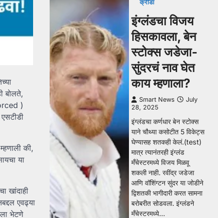
क्रीडा
इंग्लंडचा विजय
हिसकावला, बेन
स्टोक्स जडेजा-
सुंदरचं नाव घेत
काय म्हणाला?
च्या
ही बोलते,
Smart News
July
forced )
28, 2025
ला एसटीडी
इंग्लंडचा कर्णधार बेन स्टोक्स
याने चौथ्या कसोटीत 5 विकेट्स
घेण्यासह शतकही केलं.(test)
 म्हणाली की,
मात्र त्यानंतरही इंग्लंड
सायचा या
मँचेस्टरमध्ये विजय मिळवू
शकली नाही. रवींद्र जडेजा
आणि वॉशिंग्टन सुंदर या जोडीने
चा खांदाही
द्विशतकी भागीदारी करत सामना
बद्दल एवढ्या
बरोबरीत सोडवला. इंग्लंडने
ला भेटणे
मँचेस्टरमध्ये…