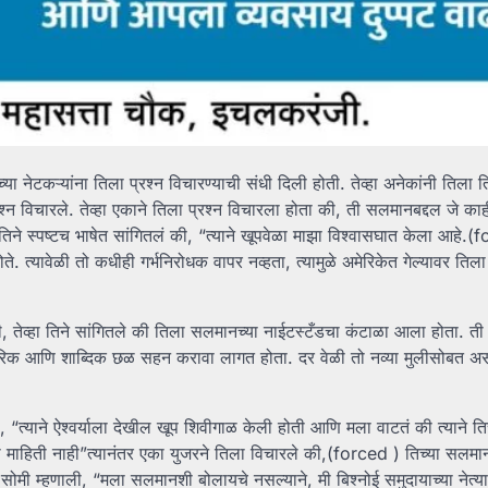
 नेटकऱ्यांना तिला प्रश्न विचारण्याची संधी दिली होती. तेव्हा अनेकांनी तिला ति
रश्न विचारले. तेव्हा एकाने तिला प्रश्न विचारला होता की, ती सलमानबद्दल जे का
 तिने स्पष्टच भाषेत सांगितलं की, “त्याने खूपवेळा माझा विश्वासघात केला आहे.(
ते. त्यावेळी तो कधीही गर्भनिरोधक वापर नव्हता, त्यामुळे अमेरिकेत गेल्यावर ति
ली, तेव्हा तिने सांगितले की तिला सलमानच्या नाईटस्टँडचा कंटाळा आला होता. ती
रिक आणि शाब्दिक छळ सहन करावा लागत होता. दर वेळी तो नव्या मुलीसोबत अ
, “त्याने ऐश्वर्याला देखील खूप शिवीगाळ केली होती आणि मला वाटतं की त्याने ति
ी माहिती नाही”त्यानंतर एका युजरने तिला विचारले की,(forced ) तिच्या सलमान
सोमी म्हणाली, “मला सलमानशी बोलायचे नसल्याने, मी बिश्नोई समुदायाच्या नेत्या