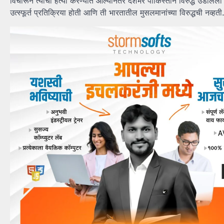
विचारून त्यांची हत्या करण्यात आल्यानंतर देशभर पाकिस्तान विरुद्ध उडाले
उत्स्फूर्त प्रतिक्रिया होती आणि ती भारतातील मुसलमानांच्या विरुद्धची नव्हती