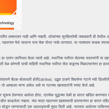
ी भारतीय लष्करावर नाही आणि नव्हती. लोकांच्या सुरक्षिततेची जबाबदारी ही तेथील ओ
 येतात. पहलगाम येथे जाताना पाच चेक पोस्ट नाके लागतात. या नाक्यावर कडक तप
ा प्रश्न उपस्थित केला जातो आहे. स्थानिक स्लीपर सेलच्या सदस्यांनी या दहशत
 चांगली वेळ कोणती याची माहिती स्थानिक स्लीपर सेल कडूनच मिळाल्यानंतर हा हल्
्वतंत्रपणे बैठक बोलावली होती(strike). उद्धव ठाकरे शिवसेना गटाने नवी दिल्ली
तो आम्हाला मान्य असेल असे या गटाच्या खासदारांनी स्पष्ट केले आहे.
ार सुरूच ठेवण्यात आलेला होता. प्रत्येक युद्धाच्या वेळी हा करार खंडित करण्यात
ीत काढलेला नव्हता. यंदा मात्र पहलगाम दहशतवादी हल्ल्यानंतर हा करार पहिल्
ेश सोडून जाण्यासाठी एक आठवड्याची मुदत दिली आहे. भारतात आलेल्या पाकिस्त