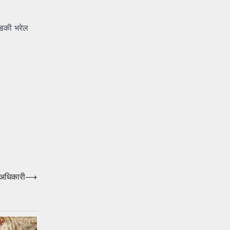
धडकी भरेल
 अधिकारी
⟶