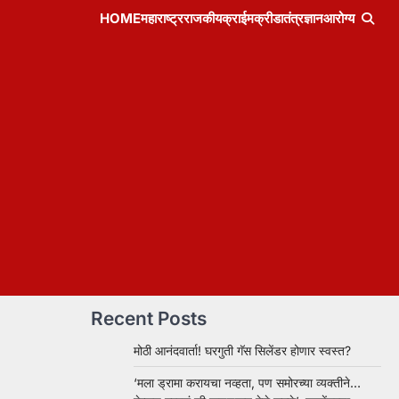
HOME
महाराष्ट्र
राजकीय
क्राईम
क्रीडा
तंत्रज्ञान
आरोग्य
Recent Posts
मोठी आनंदवार्ता! घरगुती गॅस सिलेंडर होणार स्वस्त?
‘मला ड्रामा करायचा नव्हता, पण समोरच्या व्यक्तीने…