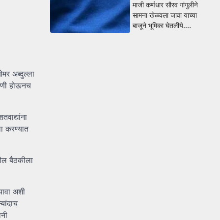
माजी कर्णधार सौरव गांगुलीने
सामना खेळवला जावा याच्या
बाजूने भूमिका घेतलीये.…
मर अब्दुल्ला
ासणी होऊनच
वाद्यांना
ला करण्यात
तील बैठकीला
 यावा अशी
यांदाच
ानी