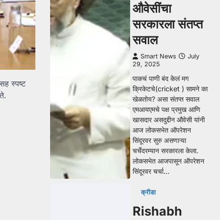
औवेसींचा
सरकारला संतप्त
सवाल
Smart News
July
29, 2025
पाकचं पाणी बंद केलं मग
 सह स्पष्ट
क्रिकेटचे(cricket ) सामने का
ते.
खेळतोय? असा संतप्त सवाल
एमआयएमचे पक्ष प्रमुख आणि
खासदार असदुद्दीन औवेसी यांनी
आज लोकसभेत ऑपरेशन
सिंदूरवर सुरु असणाऱ्या
चर्चेदरम्यान सरकारला केला.
लोकसभेत आजपासून ऑपरेशन
सिंदूरवर चर्चा…
क्रीडा
Rishabh