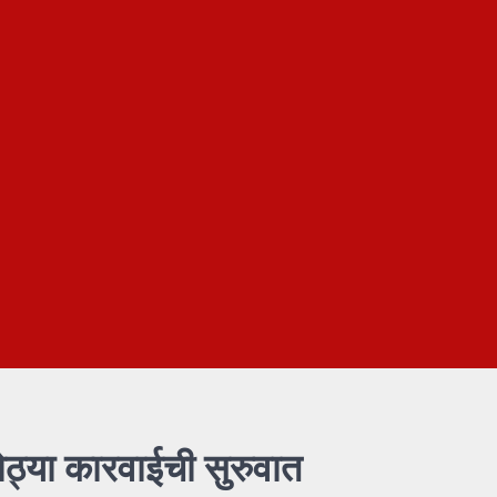
ोठ्या कारवाईची सुरुवात