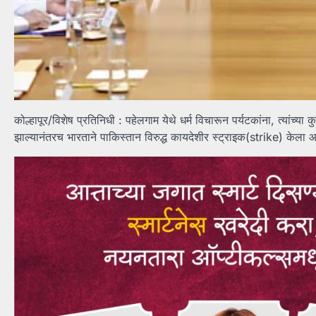
कोल्हापूर/विशेष प्रतिनिधी : पहेलगाम येथे धर्म विचारून पर्यटकांना, त्यांच्या 
झाल्यानंतरच भारताने पाकिस्तान विरुद्ध कायदेशीर स्ट्राइक(strike) केला 