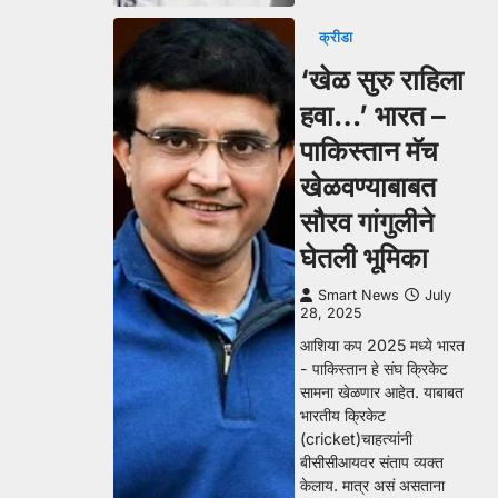
क्रीडा
‘खेळ सुरु राहिला
हवा…’ भारत –
पाकिस्तान मॅच
खेळवण्याबाबत
सौरव गांगुलीने
घेतली भूमिका
Smart News
July
28, 2025
आशिया कप 2025 मध्ये भारत
- पाकिस्तान हे संघ क्रिकेट
सामना खेळणार आहेत. याबाबत
भारतीय क्रिकेट
(cricket)चाहत्यांनी
बीसीसीआयवर संताप व्यक्त
केलाय. मात्र असं असताना