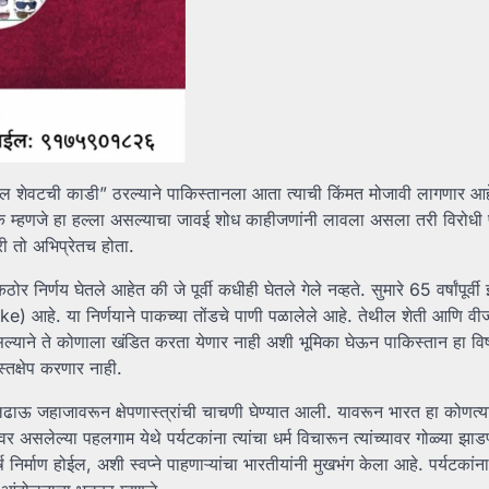
वरील शेवटची काडी” ठरल्याने पाकिस्तानला आता त्याची किंमत मोजावी लागणार आहे.
परिपाक म्हणजे हा हल्ला असल्याचा जावई शोध काहीजणांनी लावला असला तरी विरोधी प
री तो अभिप्रेतच होता.
 निर्णय घेतले आहेत की जे पूर्वी कधीही घेतले गेले नव्हते. सुमारे 65 वर्षांपूर्वी 
e) आहे. या निर्णयाने पाकच्या तोंडचे पाणी पळालेले आहे. तेथील शेती आणि वीज 
सल्याने ते कोणाला खंडित करता येणार नाही अशी भूमिका घेऊन पाकिस्तान हा 
्तक्षेप करणार नाही.
ढाऊ जहाजावरून क्षेपणास्त्रांची चाचणी घेण्यात आली. यावरून भारत हा कोणत्य
असलेल्या पहलगाम येथे पर्यटकांना त्यांचा धर्म विचारून त्यांच्यावर गोळ्या झाड
घर्ष निर्माण होईल, अशी स्वप्ने पाहणाऱ्यांचा भारतीयांनी मुखभंग केला आहे. पर्यटकांना