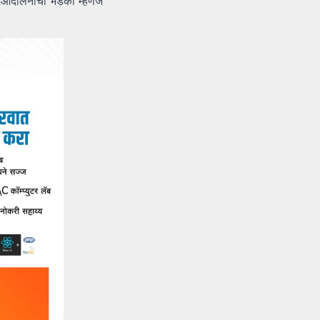
ला आंदोलनाचा भडका म्हणजे
.