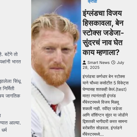
क्रीडा
इंग्लंडचा विजय
हिसकावला, बेन
स्टोक्स जडेजा-
सुंदरचं नाव घेत
काय म्हणाला?
 बटेंगे तो
क्षांनी भारत
Smart News
July
28, 2025
इंग्लंडचा कर्णधार बेन स्टोक्स
झालेला सिंधू
याने चौथ्या कसोटीत 5 विकेट्स
निर्मिती
घेण्यासह शतकही केलं.(test)
विषय जागतिक
मात्र त्यानंतरही इंग्लंड
मँचेस्टरमध्ये विजय मिळवू
शकली नाही. रवींद्र जडेजा
आणि वॉशिंग्टन सुंदर या जोडीने
ा
द्विशतकी भागीदारी करत सामना
ण्यात आल्या.
बरोबरीत सोडवला. इंग्लंडने
 धर्म
मँचेस्टरमध्ये…