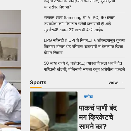
तेव्हाच ठरवलं की खड्ड्यात गेले सगळे’, युजवेंद्रचा
धनश्रीवर निशाणा?
भारतात आला Samsung चा AI PC, 60 हजार
रुपयांपेक्षा कमी किंमतीत खरेदी करण्याची ही आहे
सुवर्णसंधी! तब्बल 27 तासांची बॅटरी लाईफ
LPG सब्सिडी ते UPI चे नियम…! १ ऑगस्टपासून तुमच्या
खिशावर होणार थेट परिणाम! खबरदारी न घेतल्यास खिसा
होणार रिकामा
50 लाख रुपये दे, नाहीतर…; व्यावसायिकाला धमकी देत
मागितली खंडणी; पोलिसांनी सापळा रचून आरोपीला पकडले
Sports
view
क्रीडा
पाकचं पाणी बंद
मग क्रिकेटचे
सामने का?