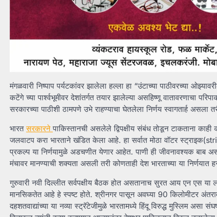
मंगळवारी निष्पाप पर्यटकांवर झालेला हल्ला हा “उंटाच्या पाठीवरच्या ओझ्या
कटेंगे च्या पार्श्वभूमीवर देशांतर्गत तयार झालेल्या‌ असहिष्णू वातावरणाचा 
सरकारच्या पाठीशी ठामपणे उभे राहण्याचा घेतलेला निर्णय स्वागतार्ह असला त
भारत
सरकारने
पाकिस्तानची असलेले द्विपक्षीय संबंध तोडून टाकताना काही कठोर
जलवाटप करा भारताने खंडित केला आहे. हा सर्वात मोठा वॉटर स्ट्राइक(strik
प्रकल्प या निर्णयामुळे अडचणीत येणार आहेत. पाणी ही जीवनावश्यक बाब अ
मंचावर मानण्याची शक्यता असली तरी कोणताही देश भारताच्या या निर्णयात हस
गुरुवारी नवी दिल्लीत सर्वपक्षीय बैठक होत असतानाच सुरत आय एन एस या ल
मानसिकतेत आहे हे स्पष्ट होते. श्रीनगर पासून अवघ्या 90 किलोमीटर अंतरावर 
दहशतवाद्यांच्या या नव्या स्ट्रॅटेजीमुळे भारतामध्ये हिंदू विरुद्ध मुस्लिम असा सं