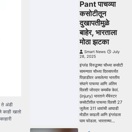
Pant पाचव्या
कसोटीतून
दुखापतीमुळे
बाहेर, भारताला
मोठा झटका
Smart News
July
28, 2025
इंग्लंड विरुद्धच्या चौथ्या कसोटी
सामन्यात चौथ्या दिवसापर्यंत
पिछाडीवर असलेल्या भारतीय
संघाने पाचव्या आणि अंतिम
दिवशी जोरदार कमबॅक केलं.
(injury) भारताने मँचेस्टर
कसोटीतील पाचव्या दिवशी 27
ते अंडी
जुलैला 311 धावांची आघाडी
े काही खातो
मोडीत काढली आणि इंग्लंडला
ाकाहारी
घाम फोडला. भारताच्या…