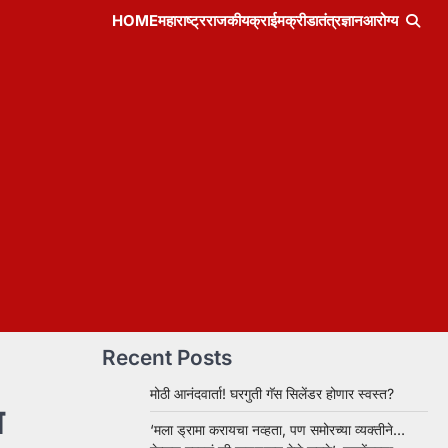
HOME
महाराष्ट्र
राजकीय
क्राईम
क्रीडा
तंत्रज्ञान
आरोग्य
Recent Posts
मोठी आनंदवार्ता! घरगुती गॅस सिलेंडर होणार स्वस्त?
ा
‘मला ड्रामा करायचा नव्हता, पण समोरच्या व्यक्तीने…