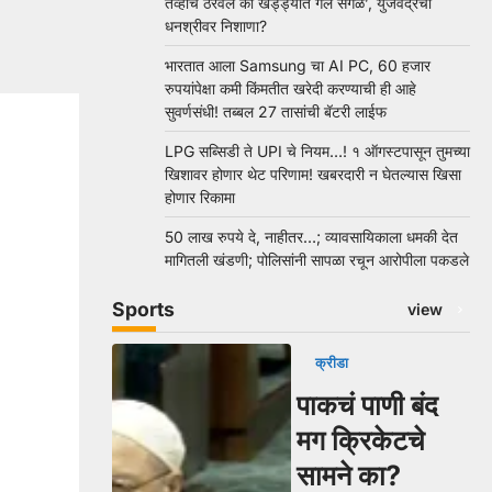
तेव्हाच ठरवलं की खड्ड्यात गेले सगळे’, युजवेंद्रचा
धनश्रीवर निशाणा?
भारतात आला Samsung चा AI PC, 60 हजार
रुपयांपेक्षा कमी किंमतीत खरेदी करण्याची ही आहे
सुवर्णसंधी! तब्बल 27 तासांची बॅटरी लाईफ
LPG सब्सिडी ते UPI चे नियम…! १ ऑगस्टपासून तुमच्या
खिशावर होणार थेट परिणाम! खबरदारी न घेतल्यास खिसा
होणार रिकामा
50 लाख रुपये दे, नाहीतर…; व्यावसायिकाला धमकी देत
मागितली खंडणी; पोलिसांनी सापळा रचून आरोपीला पकडले
Sports
view
क्रीडा
पाकचं पाणी बंद
मग क्रिकेटचे
सामने का?