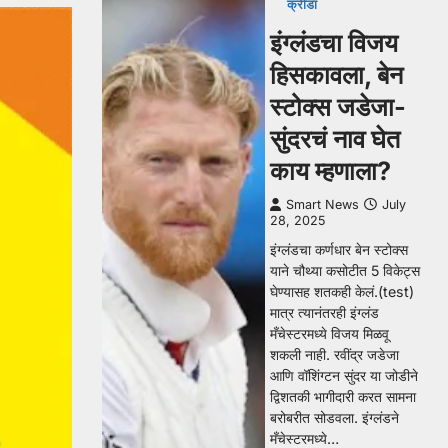
क्रीडा
इंग्लंडचा विजय
हिसकावला, बेन
स्टोक्स जडेजा-
सुंदरचं नाव घेत
काय म्हणाला?
Smart News
July
28, 2025
इंग्लंडचा कर्णधार बेन स्टोक्स
याने चौथ्या कसोटीत 5 विकेट्स
घेण्यासह शतकही केलं.(test)
मात्र त्यानंतरही इंग्लंड
मँचेस्टरमध्ये विजय मिळवू
शकली नाही. रवींद्र जडेजा
आणि वॉशिंग्टन सुंदर या जोडीने
द्विशतकी भागीदारी करत सामना
बरोबरीत सोडवला. इंग्लंडने
मँचेस्टरमध्ये…