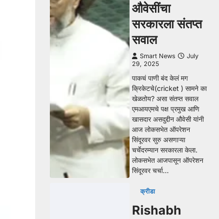
औवेसींचा
सरकारला संतप्त
सवाल
Smart News
July
29, 2025
पाकचं पाणी बंद केलं मग
क्रिकेटचे(cricket ) सामने का
खेळतोय? असा संतप्त सवाल
एमआयएमचे पक्ष प्रमुख आणि
खासदार असदुद्दीन औवेसी यांनी
आज लोकसभेत ऑपरेशन
सिंदूरवर सुरु असणाऱ्या
चर्चेदरम्यान सरकारला केला.
लोकसभेत आजपासून ऑपरेशन
सिंदूरवर चर्चा…
क्रीडा
Rishabh