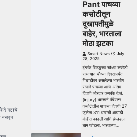
Pant पाचव्या
कसोटीतून
दुखापतीमुळे
बाहेर, भारताला
मोठा झटका
Smart News
July
28, 2025
इंग्लंड विरुद्धच्या चौथ्या कसोटी
सामन्यात चौथ्या दिवसापर्यंत
पिछाडीवर असलेल्या भारतीय
संघाने पाचव्या आणि अंतिम
दिवशी जोरदार कमबॅक केलं.
(injury) भारताने मँचेस्टर
कसोटीतील पाचव्या दिवशी 27
िंदे गट)चे
जुलैला 311 धावांची आघाडी
ात बसवून
मोडीत काढली आणि इंग्लंडला
घाम फोडला. भारताच्या…
मदार