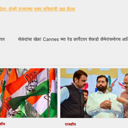
 दोन्ही राज्यांच्या मुख्य सचिवांची उद्या बैठक
रवर
सेकंदांचा खेळ! Cannes च्या रेड कार्पेटवर शेकडो कॅमेरांसमोरच 
कीय
राजकीय