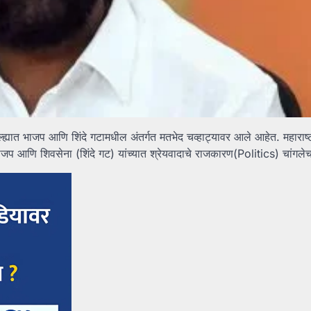
जिल्ह्यात भाजप आणि शिंदे गटामधील अंतर्गत मतभेद चव्हाट्यावर आले आहेत. महाराष्
भाजप आणि शिवसेना (शिंदे गट) यांच्यात श्रेयवादाचे राजकारण(Politics) चांगले