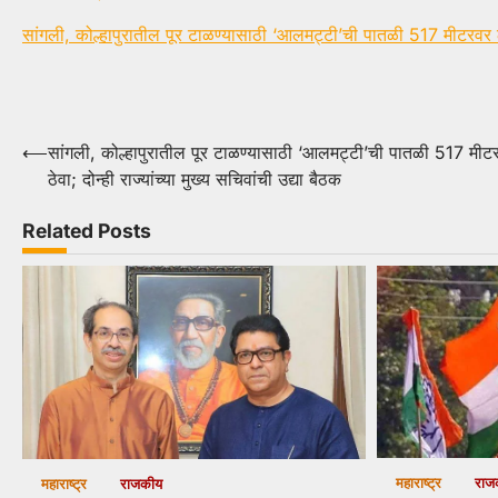
सांगली, कोल्हापुरातील पूर टाळण्यासाठी ‘आलमट्टी’ची पातळी 517 मीटरवर ठेवा;
Post
⟵
सांगली, कोल्हापुरातील पूर टाळण्यासाठी ‘आलमट्टी’ची पातळी 517 मीट
ठेवा; दोन्ही राज्यांच्या मुख्य सचिवांची उद्या बैठक
navigation
Related Posts
महाराष्ट्र
राज
महाराष्ट्र
राजकीय