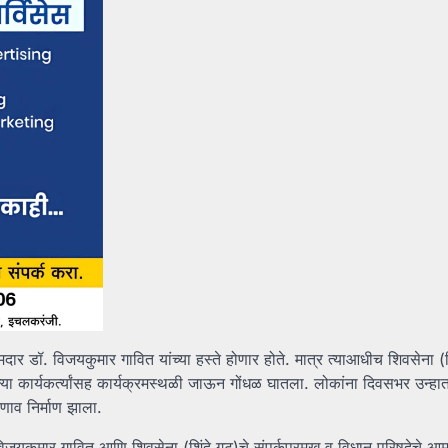
ार डॉ. विजयकुमार गावित यांच्या हस्ते होणार होते. मात्र त्याआधीच शिवसेना (श
आपल्या कार्यकर्त्यांसह कार्यक्रमस्थळी जाऊन गोंधळ घातला. लोकांना दिवसभर उन्ह
ाव निर्माण झाला.
िजयकुमार गावित आणि शिवसेना (शिंदे गट)चे संपर्कप्रमुख व विधान परिषदेचे आ