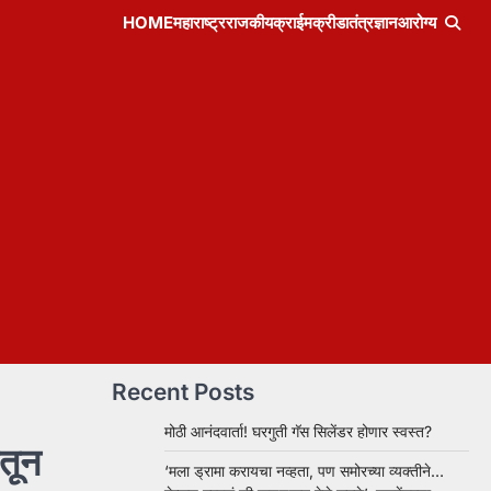
HOME
महाराष्ट्र
राजकीय
क्राईम
क्रीडा
तंत्रज्ञान
आरोग्य
Recent Posts
मोठी आनंदवार्ता! घरगुती गॅस सिलेंडर होणार स्वस्त?
तून
‘मला ड्रामा करायचा नव्हता, पण समोरच्या व्यक्तीने…