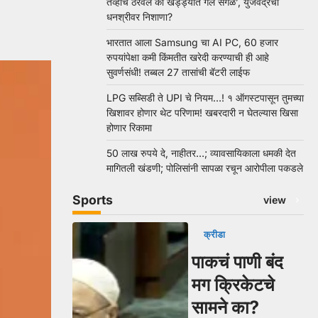
तेव्हाच ठरवलं की खड्ड्यात गेले सगळे’, युजवेंद्रचा
धनश्रीवर निशाणा?
भारतात आला Samsung चा AI PC, 60 हजार
रुपयांपेक्षा कमी किंमतीत खरेदी करण्याची ही आहे
सुवर्णसंधी! तब्बल 27 तासांची बॅटरी लाईफ
LPG सब्सिडी ते UPI चे नियम…! १ ऑगस्टपासून तुमच्या
खिशावर होणार थेट परिणाम! खबरदारी न घेतल्यास खिसा
होणार रिकामा
50 लाख रुपये दे, नाहीतर…; व्यावसायिकाला धमकी देत
मागितली खंडणी; पोलिसांनी सापळा रचून आरोपीला पकडले
Sports
view
क्रीडा
पाकचं पाणी बंद
मग क्रिकेटचे
सामने का?