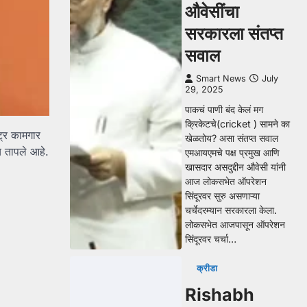
औवेसींचा
सरकारला संतप्त
सवाल
Smart News
July
29, 2025
पाकचं पाणी बंद केलं मग
क्रिकेटचे(cricket ) सामने का
ट्र कामगार
खेळतोय? असा संतप्त सवाल
च तापले आहे.
एमआयएमचे पक्ष प्रमुख आणि
खासदार असदुद्दीन औवेसी यांनी
आज लोकसभेत ऑपरेशन
सिंदूरवर सुरु असणाऱ्या
चर्चेदरम्यान सरकारला केला.
लोकसभेत आजपासून ऑपरेशन
सिंदूरवर चर्चा…
क्रीडा
Rishabh