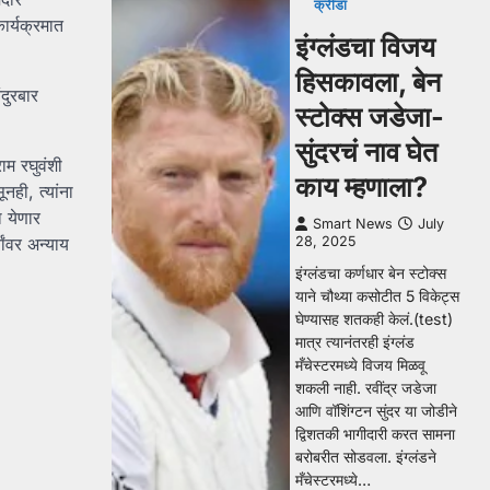
क्रीडा
ार्यक्रमात
इंग्लंडचा विजय
हिसकावला, बेन
ंदुरबार
स्टोक्स जडेजा-
सुंदरचं नाव घेत
ाम रघुवंशी
काय म्हणाला?
ही, त्यांना
ा येणार
Smart News
July
ांवर अन्याय
28, 2025
इंग्लंडचा कर्णधार बेन स्टोक्स
याने चौथ्या कसोटीत 5 विकेट्स
घेण्यासह शतकही केलं.(test)
मात्र त्यानंतरही इंग्लंड
मँचेस्टरमध्ये विजय मिळवू
शकली नाही. रवींद्र जडेजा
आणि वॉशिंग्टन सुंदर या जोडीने
द्विशतकी भागीदारी करत सामना
बरोबरीत सोडवला. इंग्लंडने
मँचेस्टरमध्ये…