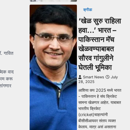
क्रीडा
‘खेळ सुरु राहिला
हवा…’ भारत –
पाकिस्तान मॅच
खेळवण्याबाबत
ॉ. गावित
सौरव गांगुलीने
घेतली भूमिका
ब्दिक वाद
Smart News
July
 काम करू
28, 2025
सांगणार
आशिया कप 2025 मध्ये भारत
- पाकिस्तान हे संघ क्रिकेट
सामना खेळणार आहेत. याबाबत
भारतीय क्रिकेट
(cricket)चाहत्यांनी
बीसीसीआयवर संताप व्यक्त
केलाय. मात्र असं असताना