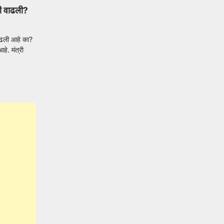
खी वाढली?
वाढली आहे का?
े. मंत्री