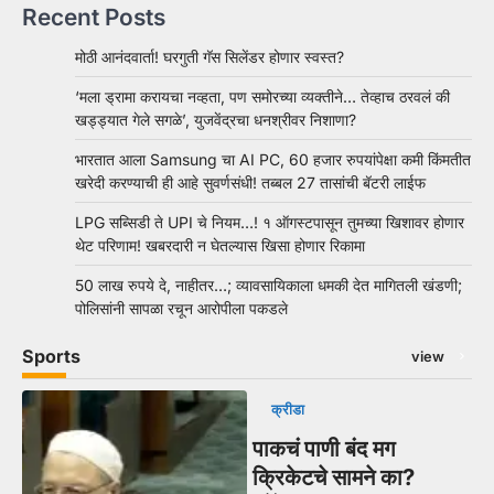
Recent Posts
मोठी आनंदवार्ता! घरगुती गॅस सिलेंडर होणार स्वस्त?
‘मला ड्रामा करायचा नव्हता, पण समोरच्या व्यक्तीने… तेव्हाच ठरवलं की
खड्ड्यात गेले सगळे’, युजवेंद्रचा धनश्रीवर निशाणा?
भारतात आला Samsung चा AI PC, 60 हजार रुपयांपेक्षा कमी किंमतीत
खरेदी करण्याची ही आहे सुवर्णसंधी! तब्बल 27 तासांची बॅटरी लाईफ
LPG सब्सिडी ते UPI चे नियम…! १ ऑगस्टपासून तुमच्या खिशावर होणार
थेट परिणाम! खबरदारी न घेतल्यास खिसा होणार रिकामा
50 लाख रुपये दे, नाहीतर…; व्यावसायिकाला धमकी देत मागितली खंडणी;
पोलिसांनी सापळा रचून आरोपीला पकडले
Sports
view
क्रीडा
पाकचं पाणी बंद मग
क्रिकेटचे सामने का?