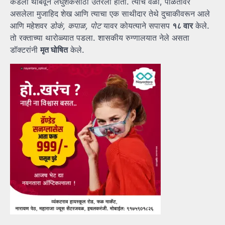
कडेला थांबवून लघुशंकेसाठी उतरला होता. त्याच वेळी, पाळतीवर
असलेला मुजाहिद शेख आणि त्याचा एक साथीदार तेथे दुचाकीवरून आले
आणि महेशवर
डोकं, कपाळ, पोट
यावर कोयत्याने सपासप
१८ वार
केले.
तो रक्ताच्या थारोळ्यात पडला. शासकीय रुग्णालयात नेले असता
डॉक्टरांनी
मृत घोषित
केले.