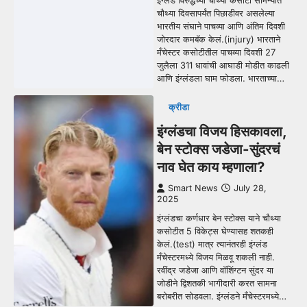
चौथ्या दिवसापर्यंत पिछाडीवर असलेल्या
भारतीय संघाने पाचव्या आणि अंतिम दिवशी
जोरदार कमबॅक केलं.(injury) भारताने
मँचेस्टर कसोटीतील पाचव्या दिवशी 27
जुलैला 311 धावांची आघाडी मोडीत काढली
आणि इंग्लंडला घाम फोडला. भारताच्या…
क्रीडा
इंग्लंडचा विजय हिसकावला,
बेन स्टोक्स जडेजा-सुंदरचं
नाव घेत काय म्हणाला?
Smart News
July 28,
2025
इंग्लंडचा कर्णधार बेन स्टोक्स याने चौथ्या
कसोटीत 5 विकेट्स घेण्यासह शतकही
केलं.(test) मात्र त्यानंतरही इंग्लंड
मँचेस्टरमध्ये विजय मिळवू शकली नाही.
रवींद्र जडेजा आणि वॉशिंग्टन सुंदर या
जोडीने द्विशतकी भागीदारी करत सामना
बरोबरीत सोडवला. इंग्लंडने मँचेस्टरमध्ये…