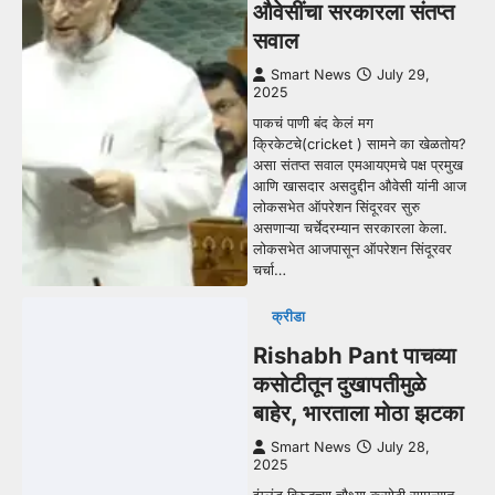
औवेसींचा सरकारला संतप्त
सवाल
Smart News
July 29,
2025
पाकचं पाणी बंद केलं मग
क्रिकेटचे(cricket ) सामने का खेळतोय?
असा संतप्त सवाल एमआयएमचे पक्ष प्रमुख
आणि खासदार असदुद्दीन औवेसी यांनी आज
लोकसभेत ऑपरेशन सिंदूरवर सुरु
असणाऱ्या चर्चेदरम्यान सरकारला केला.
लोकसभेत आजपासून ऑपरेशन सिंदूरवर
चर्चा…
क्रीडा
Rishabh Pant पाचव्या
कसोटीतून दुखापतीमुळे
बाहेर, भारताला मोठा झटका
Smart News
July 28,
2025
इंग्लंड विरुद्धच्या चौथ्या कसोटी सामन्यात