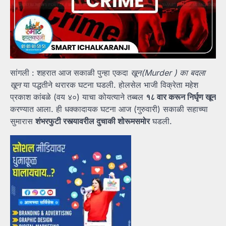
सांगली : शहरात आज सकाळी पुन्हा एकदा
खून(Murder ) का बदला
खून
या पद्धतीने थरारक घटना घडली. होलसेल भाजी विक्रेता महेश
प्रकाश कांबळे (वय ४०) याचा कोयत्याने तब्बल
१८ वार करून निर्घृण खून
करण्यात आला. ही धक्कादायक घटना आज (गुरुवारी) सकाळी सहाच्या
सुमारास
शंभरफुटी रस्त्यावरील दुचाकी शोरूमसमोर
घडली.