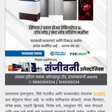
सामनाच्या वृत्तानुसार, शिंदे गटातील आणि भाजपमधील मंत्र्यांचा
राजकीय
डाव संपुष्टात येणार आहे. या यादीत माणिकराव कोकाटे, संजय शिरसाट,
योगेश कदम, नरहरी झिरवळ, नितेश राणे, जयकुमार गोरे, भरत गोगावले
आणि दादा भुसे यांची नावे स्पष्टपणे सामनाने घेतली आहेत. यातील अनेक