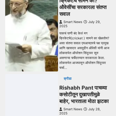
क्रिकेटचे सामने का?
औवेसींचा सरकारला संतप्त
सवाल
Smart News
July 29,
2025
पाकचं पाणी बंद केलं मग
क्रिकेटचे(cricket ) सामने का खेळतोय?
असा संतप्त सवाल एमआयएमचे पक्ष प्रमुख
आणि खासदार असदुद्दीन औवेसी यांनी आज
लोकसभेत ऑपरेशन सिंदूरवर सुरु
असणाऱ्या चर्चेदरम्यान सरकारला केला.
लोकसभेत आजपासून ऑपरेशन सिंदूरवर
चर्चा…
क्रीडा
Rishabh Pant पाचव्या
कसोटीतून दुखापतीमुळे
बाहेर, भारताला मोठा झटका
Smart News
July 28,
2025