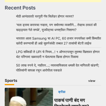
Recent Posts
मोठी आनंदवार्ता! घरगुती गॅस सिलेंडर होणार स्वस्त?
‘मला ड्रामा करायचा नव्हता, पण समोरच्या व्यक्तीने… तेव्हाच ठरवलं की
खड्ड्यात गेले सगळे’, युजवेंद्रचा धनश्रीवर निशाणा?
भारतात आला Samsung चा AI PC, 60 हजार रुपयांपेक्षा कमी किंमतीत
खरेदी करण्याची ही आहे सुवर्णसंधी! तब्बल 27 तासांची बॅटरी लाईफ
LPG सब्सिडी ते UPI चे नियम…! १ ऑगस्टपासून तुमच्या खिशावर होणार
थेट परिणाम! खबरदारी न घेतल्यास खिसा होणार रिकामा
50 लाख रुपये दे, नाहीतर…; व्यावसायिकाला धमकी देत मागितली खंडणी;
पोलिसांनी सापळा रचून आरोपीला पकडले
Sports
view
क्रीडा
पाकचं पाणी बंद मग