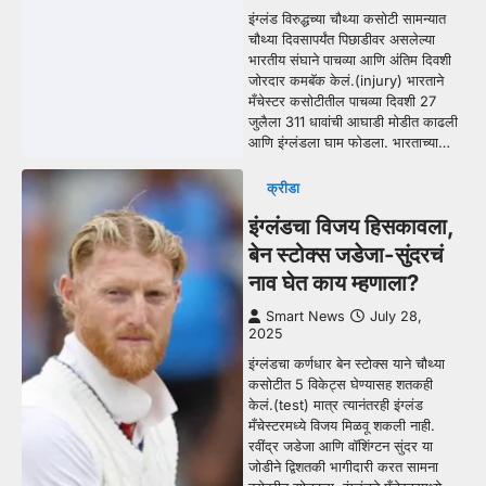
इंग्लंड विरुद्धच्या चौथ्या कसोटी सामन्यात
चौथ्या दिवसापर्यंत पिछाडीवर असलेल्या
भारतीय संघाने पाचव्या आणि अंतिम दिवशी
जोरदार कमबॅक केलं.(injury) भारताने
मँचेस्टर कसोटीतील पाचव्या दिवशी 27
जुलैला 311 धावांची आघाडी मोडीत काढली
आणि इंग्लंडला घाम फोडला. भारताच्या…
क्रीडा
इंग्लंडचा विजय हिसकावला,
बेन स्टोक्स जडेजा-सुंदरचं
नाव घेत काय म्हणाला?
Smart News
July 28,
2025
इंग्लंडचा कर्णधार बेन स्टोक्स याने चौथ्या
कसोटीत 5 विकेट्स घेण्यासह शतकही
केलं.(test) मात्र त्यानंतरही इंग्लंड
मँचेस्टरमध्ये विजय मिळवू शकली नाही.
रवींद्र जडेजा आणि वॉशिंग्टन सुंदर या
जोडीने द्विशतकी भागीदारी करत सामना