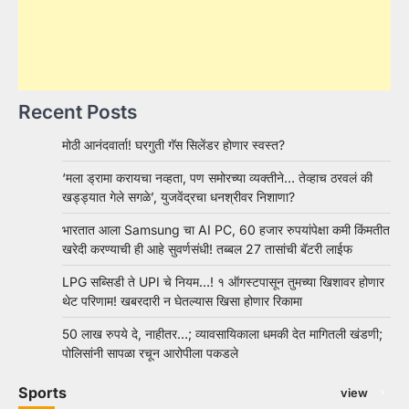
Recent Posts
मोठी आनंदवार्ता! घरगुती गॅस सिलेंडर होणार स्वस्त?
‘मला ड्रामा करायचा नव्हता, पण समोरच्या व्यक्तीने… तेव्हाच ठरवलं की
खड्ड्यात गेले सगळे’, युजवेंद्रचा धनश्रीवर निशाणा?
भारतात आला Samsung चा AI PC, 60 हजार रुपयांपेक्षा कमी किंमतीत
खरेदी करण्याची ही आहे सुवर्णसंधी! तब्बल 27 तासांची बॅटरी लाईफ
LPG सब्सिडी ते UPI चे नियम…! १ ऑगस्टपासून तुमच्या खिशावर होणार
थेट परिणाम! खबरदारी न घेतल्यास खिसा होणार रिकामा
50 लाख रुपये दे, नाहीतर…; व्यावसायिकाला धमकी देत मागितली खंडणी;
पोलिसांनी सापळा रचून आरोपीला पकडले
Sports
view