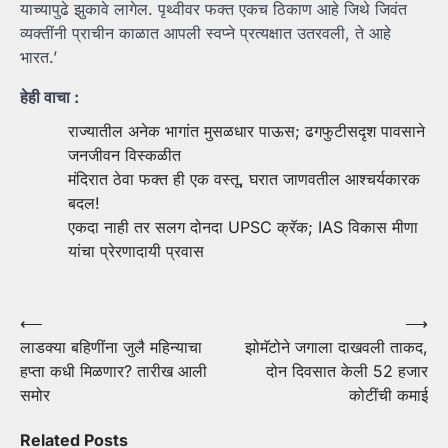
याच्यापुढे झुकावे लागेल. पृथ्वीवर फक्त एकच ठिकाण आहे जिथे जिवंत
व्यक्तींनी प्राचीन काळात आपली स्वप्ने प्रत्यक्षात उतरवली, ते आहे
भारत.’
हेही वाचा :
राज्यातील अनेक भागांत मुसळधार पाऊस; ढगफुटीसदृश पावसाने
जनजीवन विस्कळीत
मंदिरात ठेवा फक्त ही एक वस्तू, घरात जाणवतील आश्चर्यकारक
बदल!
एकदा नाही तर सलग दोनदा UPSC क्रॅक; IAS विकास मीणा
यांचा प्रेरणादायी प्रवास
Post
⟵
⟶
लाडक्या बहिणींना जुलै महिन्याचा
झोमॅटोने जगाला दाखवली ताकद,
navigation
हप्ता कधी मिळणार? तारीख आली
दोन दिवसात केली 52 हजार
समोर
कोटींची कमाई
Related Posts