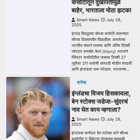
कसोटीतून दुखापतीमुळे
बाहेर, भारताला मोठा झटका
Smart News
July 28,
2025
इंग्लंड विरुद्धच्या चौथ्या कसोटी सामन्यात
चौथ्या दिवसापर्यंत पिछाडीवर असलेल्या
भारतीय संघाने पाचव्या आणि अंतिम दिवशी
जोरदार कमबॅक केलं.(injury) भारताने
मँचेस्टर कसोटीतील पाचव्या दिवशी 27
जुलैला 311 धावांची आघाडी मोडीत काढली
आणि इंग्लंडला घाम फोडला. भारताच्या…
क्रीडा
इंग्लंडचा विजय हिसकावला,
बेन स्टोक्स जडेजा-सुंदरचं
नाव घेत काय म्हणाला?
Smart News
July 28,
2025
इंग्लंडचा कर्णधार बेन स्टोक्स याने चौथ्या
कसोटीत 5 विकेट्स घेण्यासह शतकही