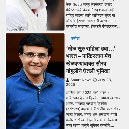
केलं.(test) मात्र त्यानंतरही इंग्लंड
मँचेस्टरमध्ये विजय मिळवू शकली नाही.
रवींद्र जडेजा आणि वॉशिंग्टन सुंदर या
जोडीने द्विशतकी भागीदारी करत सामना
बरोबरीत सोडवला. इंग्लंडने मँचेस्टरमध्ये…
क्रीडा
‘खेळ सुरु राहिला हवा…’
भारत – पाकिस्तान मॅच
खेळवण्याबाबत सौरव
गांगुलीने घेतली भूमिका
Smart News
July 28,
2025
आशिया कप 2025 मध्ये भारत -
पाकिस्तान हे संघ क्रिकेट सामना खेळणार
आहेत. याबाबत भारतीय क्रिकेट
(cricket)चाहत्यांनी बीसीसीआयवर संताप
व्यक्त केलाय. मात्र असं असताना माजी
कर्णधार सौरव गांगुलीने सामना खेळवला
जावा याच्या बाजूने भूमिका घेतलीये.…