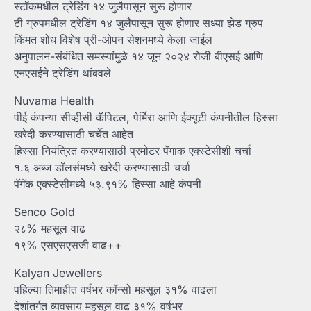
स्टॉकमधील ट्रेडिंग १४ जुलैपासून सुरू होणार
टी ग्रुपमधील ट्रेडिंग १४ जुलैपासून सुरू होणार सध्या झेड ग्रुप
किंमत शोध विशेष प्री-ओपन सेशनमध्ये केला जाईल
अनुपालन-संबंधित समस्यांमुळे १४ जून २०२४ रोजी बीएसई आणि
एनएसईने ट्रेडिंग थांबवले
Nuvama Health
पीई कंपन्या सीव्हीसी कॅपिटल, पेर्मिरा आणि ईक्यूटी कंपनीतील हिस्सा
खरेदी करण्यासाठी चर्चेत आहेत
हिस्सा नियंत्रित करण्यासाठी प्रमोटर पॅगाक एक्स्टेसीशी चर्चा
१.६ अब्ज डॉलर्समध्ये खरेदी करण्यासाठी चर्चा
पॅगॅक एक्स्टेसीमध्ये ५३.९१% हिस्सा आहे कंपनी
Senco Gold
२८% महसूल वाढ
१९% एसएसएसजी वाढ++
Kalyan Jewellers
पहिल्या तिमाहीत वर्षभर कॉन्सो महसूल ३१% वाढला
देशांतर्गत व्यवसाय महसूल वाढ ३१% वर्षभर