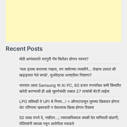
Recent Posts
मोठी आनंदवार्ता! घरगुती गॅस सिलेंडर होणार स्वस्त?
‘मला ड्रामा करायचा नव्हता, पण समोरच्या व्यक्तीने… तेव्हाच ठरवलं की
खड्ड्यात गेले सगळे’, युजवेंद्रचा धनश्रीवर निशाणा?
भारतात आला Samsung चा AI PC, 60 हजार रुपयांपेक्षा कमी किंमतीत
खरेदी करण्याची ही आहे सुवर्णसंधी! तब्बल 27 तासांची बॅटरी लाईफ
LPG सब्सिडी ते UPI चे नियम…! १ ऑगस्टपासून तुमच्या खिशावर होणार
थेट परिणाम! खबरदारी न घेतल्यास खिसा होणार रिकामा
50 लाख रुपये दे, नाहीतर…; व्यावसायिकाला धमकी देत मागितली खंडणी;
पोलिसांनी सापळा रचून आरोपीला पकडले