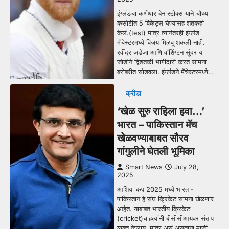
इंग्लंडचा कर्णधार बेन स्टोक्स याने चौथ्या
कसोटीत 5 विकेट्स घेण्यासह शतकही
केलं.(test) मात्र त्यानंतरही इंग्लंड
मँचेस्टरमध्ये विजय मिळवू शकली नाही.
रवींद्र जडेजा आणि वॉशिंग्टन सुंदर या
जोडीने द्विशतकी भागीदारी करत सामना
बरोबरीत सोडवला. इंग्लंडने मँचेस्टरमध्ये…
क्रीडा
‘खेळ सुरु राहिला हवा…’
भारत – पाकिस्तान मॅच
खेळवण्याबाबत सौरव
गांगुलीने घेतली भूमिका
Smart News
July 28,
2025
आशिया कप 2025 मध्ये भारत -
पाकिस्तान हे संघ क्रिकेट सामना खेळणार
आहेत. याबाबत भारतीय क्रिकेट
(cricket)चाहत्यांनी बीसीसीआयवर संताप
व्यक्त केलाय. मात्र असं असताना माजी