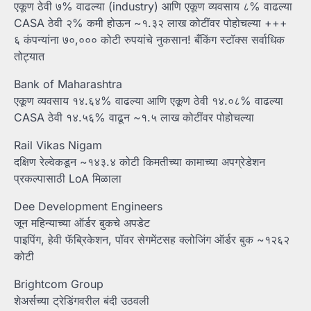
एकूण ठेवी ७% वाढल्या (industry) आणि एकूण व्यवसाय ८% वाढल्या
CASA ठेवी २% कमी होऊन ~१.३२ लाख कोटींवर पोहोचल्या +++
६ कंपन्यांना ७०,००० कोटी रुपयांचे नुकसान! बँकिंग स्टॉक्स सर्वाधिक
तोट्यात
Bank of Maharashtra
एकूण व्यवसाय १४.६४% वाढल्या आणि एकूण ठेवी १४.०८% वाढल्या
CASA ठेवी १४.५६% वाढून ~१.५ लाख कोटींवर पोहोचल्या
Rail Vikas Nigam
दक्षिण रेल्वेकडून ~१४३.४ कोटी किमतीच्या कामाच्या अपग्रेडेशन
प्रकल्पासाठी LoA मिळाला
Dee Development Engineers
जून महिन्याच्या ऑर्डर बुकचे अपडेट
पाइपिंग, हेवी फॅब्रिकेशन, पॉवर सेगमेंटसह क्लोजिंग ऑर्डर बुक ~१२६२
कोटी
Brightcom Group
शेअर्सच्या ट्रेडिंगवरील बंदी उठवली