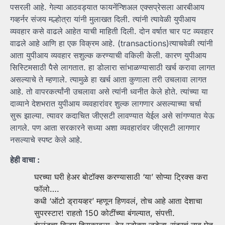
पसरली आहे. गेल्या आठवड्यात फायनेंन्शिअल एक्सप्रेसला आरबीआय
गव्हर्नर संजय मल्होत्रा यांनी मुलाखत दिली. त्यांनी त्यावेळी युपीआय
व्यवहार कसे वाढले आहेत याची माहिती दिली. दोन वर्षात चार पट व्यवहार
वाढले आहे आणि हा एक विक्रम आहे. (transactions)त्याचवेळी त्यांनी
आता युपीआय व्यवहार सशुल्क करण्याची वकिली केली. कारण युपीआय
सिस्टिमसाठी पैसे लागतात. हा डोलारा सांभाळण्यासाठी खर्च करावा लागत
असल्याचे ते म्हणाले. त्यामुळे हा खर्च आता कुणाला तरी उचलावा लागत
आहे. तो वापरकर्त्यांनी उचलावा असे त्यांनी ध्वनीत केले होते. त्यांच्या या
दाव्याने देशभरात युपीआय व्यवहारांवर शुल्क लागणार असल्याच्या चर्चा
सुरू झाल्या. त्यावर कदाचित जीएसटी लावण्यात येईल असे सांगण्यात येऊ
लागले. पण आता सरकारने सध्या अशा व्यवहारांवर जीएसटी लागणार
नसल्याचे स्पष्ट केले आहे.
हेही वाचा :
घरच्या घरी हेअर बोटॉक्स करण्यासाठी ‘या’ सोप्या ट्रिक्स करा
फॉलो….
कधी ‘ऑटो ड्रायव्हर’ म्हणून हिणवलं, तोच आहे आता देशाचा
सुपरस्टार! राहतो 150 कोटींच्या बंगल्यात, संपत्ती.
इंग्लंडचा विजय हिसकावला, बेन स्टोक्स जडेजा-सुंदरचं नाव घेत