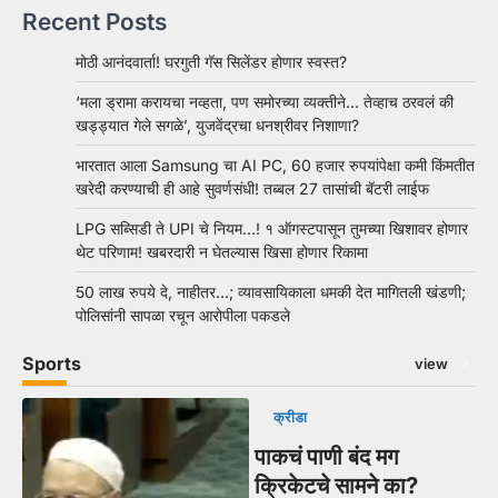
Recent Posts
मोठी आनंदवार्ता! घरगुती गॅस सिलेंडर होणार स्वस्त?
‘मला ड्रामा करायचा नव्हता, पण समोरच्या व्यक्तीने… तेव्हाच ठरवलं की
खड्ड्यात गेले सगळे’, युजवेंद्रचा धनश्रीवर निशाणा?
भारतात आला Samsung चा AI PC, 60 हजार रुपयांपेक्षा कमी किंमतीत
खरेदी करण्याची ही आहे सुवर्णसंधी! तब्बल 27 तासांची बॅटरी लाईफ
LPG सब्सिडी ते UPI चे नियम…! १ ऑगस्टपासून तुमच्या खिशावर होणार
थेट परिणाम! खबरदारी न घेतल्यास खिसा होणार रिकामा
50 लाख रुपये दे, नाहीतर…; व्यावसायिकाला धमकी देत मागितली खंडणी;
पोलिसांनी सापळा रचून आरोपीला पकडले
Sports
view
क्रीडा
पाकचं पाणी बंद मग
क्रिकेटचे सामने का?