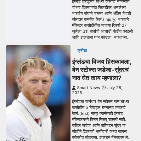
इंग्लंड विरुद्धच्या चौथ्या कसोटी सामन्यात
चौथ्या दिवसापर्यंत पिछाडीवर असलेल्या
भारतीय संघाने पाचव्या आणि अंतिम दिवशी
जोरदार कमबॅक केलं.(injury) भारताने
मँचेस्टर कसोटीतील पाचव्या दिवशी 27
जुलैला 311 धावांची आघाडी मोडीत काढली
आणि इंग्लंडला घाम फोडला. भारताच्या…
क्रीडा
इंग्लंडचा विजय हिसकावला,
बेन स्टोक्स जडेजा-सुंदरचं
नाव घेत काय म्हणाला?
Smart News
July 28,
2025
इंग्लंडचा कर्णधार बेन स्टोक्स याने चौथ्या
कसोटीत 5 विकेट्स घेण्यासह शतकही
केलं.(test) मात्र त्यानंतरही इंग्लंड
मँचेस्टरमध्ये विजय मिळवू शकली नाही.
रवींद्र जडेजा आणि वॉशिंग्टन सुंदर या
जोडीने द्विशतकी भागीदारी करत सामना
बरोबरीत सोडवला. इंग्लंडने मँचेस्टरमध्ये…