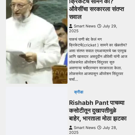
क्रिकेटचे सामने का?
औवेसींचा सरकारला संतप्त
सवाल
Smart News
July 29,
2025
पाकचं पाणी बंद केलं मग
क्रिकेटचे(cricket ) सामने का खेळतोय?
असा संतप्त सवाल एमआयएमचे पक्ष प्रमुख
आणि खासदार असदुद्दीन औवेसी यांनी आज
लोकसभेत ऑपरेशन सिंदूरवर सुरु
असणाऱ्या चर्चेदरम्यान सरकारला केला.
लोकसभेत आजपासून ऑपरेशन सिंदूरवर
चर्चा…
क्रीडा
Rishabh Pant पाचव्या
कसोटीतून दुखापतीमुळे
बाहेर, भारताला मोठा झटका
Smart News
July 28,
2025