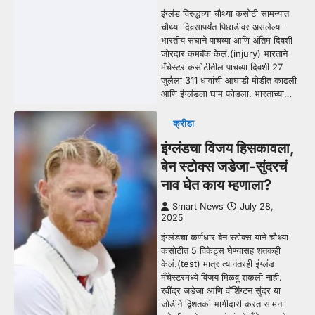
इंग्लंड विरुद्धच्या चौथ्या कसोटी सामन्यात
चौथ्या दिवसापर्यंत पिछाडीवर असलेल्या
भारतीय संघाने पाचव्या आणि अंतिम दिवशी
जोरदार कमबॅक केलं.(injury) भारताने
मँचेस्टर कसोटीतील पाचव्या दिवशी 27
जुलैला 311 धावांची आघाडी मोडीत काढली
आणि इंग्लंडला घाम फोडला. भारताच्या…
क्रीडा
इंग्लंडचा विजय हिसकावला,
बेन स्टोक्स जडेजा-सुंदरचं
नाव घेत काय म्हणाला?
Smart News
July 28,
2025
इंग्लंडचा कर्णधार बेन स्टोक्स याने चौथ्या
कसोटीत 5 विकेट्स घेण्यासह शतकही
केलं.(test) मात्र त्यानंतरही इंग्लंड
मँचेस्टरमध्ये विजय मिळवू शकली नाही.
रवींद्र जडेजा आणि वॉशिंग्टन सुंदर या
जोडीने द्विशतकी भागीदारी करत सामना