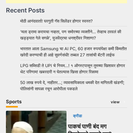
Recent Posts
मोठी आनंदवार्ता! घरगुती गॅस सिलेंडर होणार स्वस्त?
‘मला ड्रामा करायचा नव्हता, पण समोरच्या व्यक्तीने… तेव्हाच ठरवलं की
खड्ड्यात गेले सगळे’, युजवेंद्रचा धनश्रीवर निशाणा?
भारतात आला Samsung चा AI PC, 60 हजार रुपयांपेक्षा कमी किंमतीत
खरेदी करण्याची ही आहे सुवर्णसंधी! तब्बल 27 तासांची बॅटरी लाईफ
LPG सब्सिडी ते UPI चे नियम…! १ ऑगस्टपासून तुमच्या खिशावर होणार
थेट परिणाम! खबरदारी न घेतल्यास खिसा होणार रिकामा
50 लाख रुपये दे, नाहीतर…; व्यावसायिकाला धमकी देत मागितली खंडणी;
पोलिसांनी सापळा रचून आरोपीला पकडले
Sports
view
क्रीडा
पाकचं पाणी बंद मग