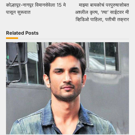
कोल्हापूर-नागपूर विमानसेवेला 15 मे
माझ्या बायकोचं परपुरुषासोबत
navigation
पासून सुरूवात
अश्लील कृत्य, ‘त्या’ साईटवर मी
व्हिडिओ पाहिला, पतीची तक्रार
Related Posts