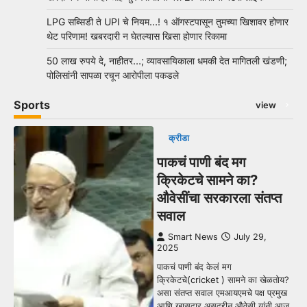
LPG सब्सिडी ते UPI चे नियम…! १ ऑगस्टपासून तुमच्या खिशावर होणार
थेट परिणाम! खबरदारी न घेतल्यास खिसा होणार रिकामा
50 लाख रुपये दे, नाहीतर…; व्यावसायिकाला धमकी देत मागितली खंडणी;
पोलिसांनी सापळा रचून आरोपीला पकडले
Sports
view
क्रीडा
पाकचं पाणी बंद मग
क्रिकेटचे सामने का?
औवेसींचा सरकारला संतप्त
सवाल
Smart News
July 29,
2025
पाकचं पाणी बंद केलं मग
क्रिकेटचे(cricket ) सामने का खेळतोय?
असा संतप्त सवाल एमआयएमचे पक्ष प्रमुख
आणि खासदार असदुद्दीन औवेसी यांनी आज