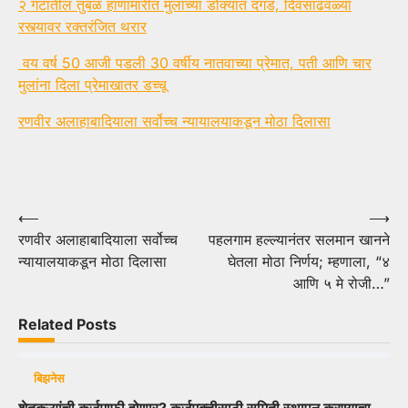
२ गटातील तुंबळ हाणामारीत मुलाच्या डोक्यात दगड, दिवसाढवळ्या
रस्त्यावर रक्तरंजित थरार
वय वर्ष 50 आजी पडली 30 वर्षीय नातवाच्या प्रेमात, पती आणि चार
मुलांना दिला प्रेमाखातर डच्चू
रणवीर अलाहाबादियाला सर्वोच्च न्यायालयाकडून मोठा दिलासा
Post
⟵
⟶
रणवीर अलाहाबादियाला सर्वोच्च
पहलगाम हल्ल्यानंतर सलमान खानने
navigation
न्यायालयाकडून मोठा दिलासा
घेतला मोठा निर्णय; म्हणाला, “४
आणि ५ मे रोजी…”
Related Posts
बिझनेस