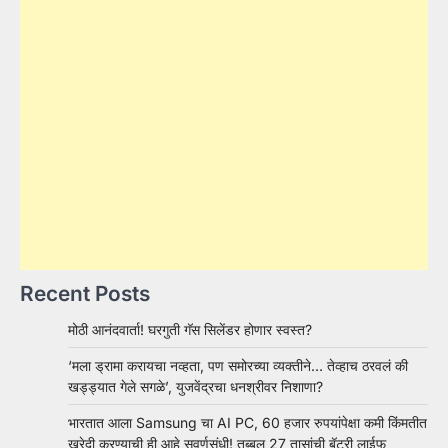
Recent Posts
मोठी आनंदवार्ता! घरगुती गॅस सिलेंडर होणार स्वस्त?
‘मला ड्रामा करायचा नव्हता, पण समोरच्या व्यक्तीने… तेव्हाच ठरवलं की
खड्ड्यात गेले सगळे’, युजवेंद्रचा धनश्रीवर निशाणा?
भारतात आला Samsung चा AI PC, 60 हजार रुपयांपेक्षा कमी किंमतीत
खरेदी करण्याची ही आहे सुवर्णसंधी! तब्बल 27 तासांची बॅटरी लाईफ