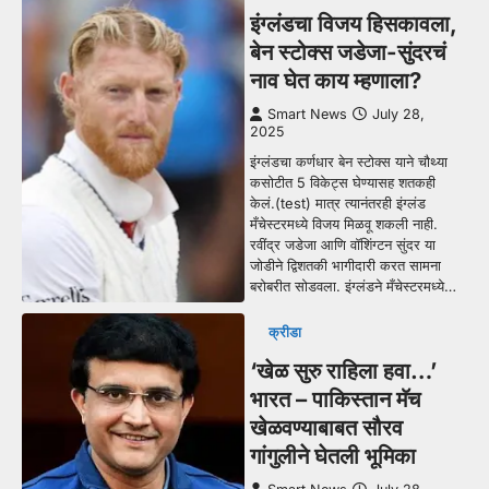
इंग्लंडचा विजय हिसकावला,
बेन स्टोक्स जडेजा-सुंदरचं
नाव घेत काय म्हणाला?
Smart News
July 28,
2025
इंग्लंडचा कर्णधार बेन स्टोक्स याने चौथ्या
कसोटीत 5 विकेट्स घेण्यासह शतकही
केलं.(test) मात्र त्यानंतरही इंग्लंड
मँचेस्टरमध्ये विजय मिळवू शकली नाही.
रवींद्र जडेजा आणि वॉशिंग्टन सुंदर या
जोडीने द्विशतकी भागीदारी करत सामना
बरोबरीत सोडवला. इंग्लंडने मँचेस्टरमध्ये…
क्रीडा
‘खेळ सुरु राहिला हवा…’
भारत – पाकिस्तान मॅच
खेळवण्याबाबत सौरव
गांगुलीने घेतली भूमिका