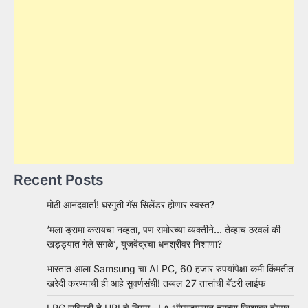
Recent Posts
मोठी आनंदवार्ता! घरगुती गॅस सिलेंडर होणार स्वस्त?
‘मला ड्रामा करायचा नव्हता, पण समोरच्या व्यक्तीने… तेव्हाच ठरवलं की
खड्ड्यात गेले सगळे’, युजवेंद्रचा धनश्रीवर निशाणा?
भारतात आला Samsung चा AI PC, 60 हजार रुपयांपेक्षा कमी किंमतीत
खरेदी करण्याची ही आहे सुवर्णसंधी! तब्बल 27 तासांची बॅटरी लाईफ
LPG सब्सिडी ते UPI चे नियम…! १ ऑगस्टपासून तुमच्या खिशावर होणार