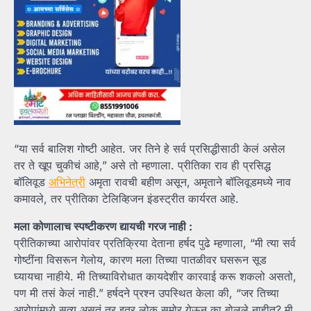
“या सर्व बालिश गोष्टी आहेत. जर तिने हे सर्व प्रसिद्धीसाठी केलं असेल
तर ते खूप चुकीचं आहे,” असे तो म्हणाला. प्रीतिका राव ही प्रसिद्ध
बॉलिवूड
अभिनेत्री
अमृता रावची बहीण असून, अमृताने बॉलिवूडमध्ये नाव
कमावले, तर प्रीतिका टेलिव्हिजन इंडस्ट्रीत कार्यरत आहे.
मला कोणालाच स्पष्टीकरण द्यायची गरज नाही :
प्रीतिकाच्या आरोपांवर प्रतिक्रिया देताना हर्षद पुढे म्हणाला, “मी त्या सर्व
गोष्टींना विसरून गेलोय, कारण मला तिच्या पातळीवर घसरून सूड
घ्यायचा नाहीये. मी तिच्याविरोधात कायदेशीर कारवाई करू शकलो असतो,
पण मी तसं केलं नाही.” हर्षदने प्रश्न उपस्थित केला की, “जर तिच्या
आरोपांमध्ये सत्य असतं तर इतर लोक समोर येऊन का बोलले नाहीत? मी