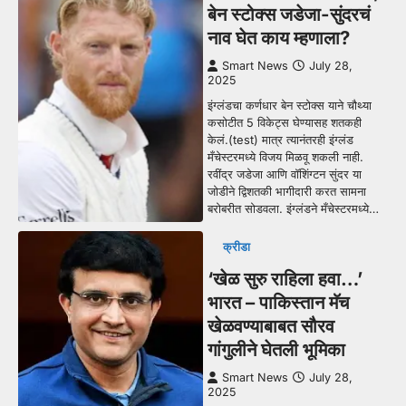
बेन स्टोक्स जडेजा-सुंदरचं
नाव घेत काय म्हणाला?
Smart News
July 28,
2025
इंग्लंडचा कर्णधार बेन स्टोक्स याने चौथ्या
कसोटीत 5 विकेट्स घेण्यासह शतकही
केलं.(test) मात्र त्यानंतरही इंग्लंड
मँचेस्टरमध्ये विजय मिळवू शकली नाही.
रवींद्र जडेजा आणि वॉशिंग्टन सुंदर या
जोडीने द्विशतकी भागीदारी करत सामना
बरोबरीत सोडवला. इंग्लंडने मँचेस्टरमध्ये…
क्रीडा
‘खेळ सुरु राहिला हवा…’
भारत – पाकिस्तान मॅच
खेळवण्याबाबत सौरव
गांगुलीने घेतली भूमिका
Smart News
July 28,
2025