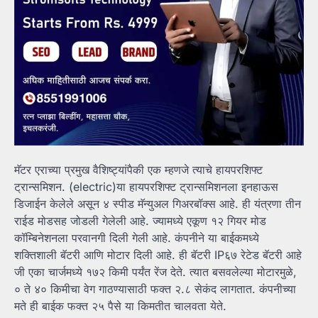
मॅटर एराच्या प्रमुख वैशिष्ट्यांपैकी एक म्हणजे त्याचे हायपरशिफ्ट
ट्रान्समिशन. (electric)या हायपरशिफ्ट ट्रान्समिशनला इनहाऊस
डिजाईन केलेले असून ४ स्पीड मॅन्युअल गिअरबॉक्स आहे. ही यंत्रणा तीन
राईड मोडसह जोडली गेलेली आहे. ज्यामध्ये एकूण १२ गियर मोड
कॉम्बिनेशनला परवानगी दिली गेली आहे. कंपनीने या बाईकमध्ये
शक्तिशाली बॅटरी आणि मोटार दिली आहे. ही बॅटरी IP६७ रेटेड बॅटरी आहे
जी एका चार्जमध्ये १७२ किमी पर्यंत रेंज देते. त्यात बसवलेल्या मोटारमुळे,
० ते ४० किमीचा वेग गाठण्यासाठी फक्त २.८ सेकंद लागतात. कंपनीच्या
मते ही बाईक फक्त २५ पैसे या किमतीत चालवता येते.