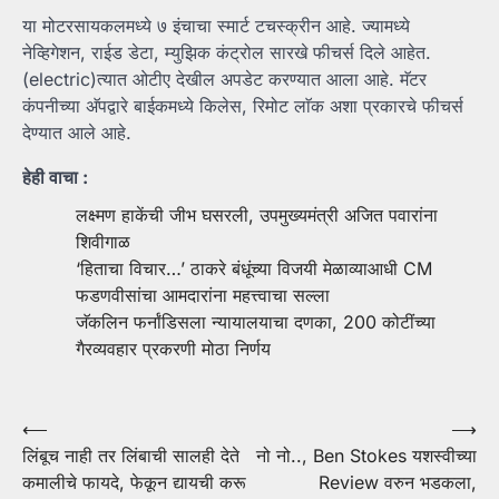
या मोटरसायकलमध्ये ७ इंचाचा स्मार्ट टचस्क्रीन आहे. ज्यामध्ये
नेव्हिगेशन, राईड डेटा, म्युझिक कंट्रोल सारखे फीचर्स दिले आहेत.
(electric)त्यात ओटीए देखील अपडेट करण्यात आला आहे. मॅटर
कंपनीच्या अ‍ॅपद्वारे बाईकमध्ये किलेस, रिमोट लाॅक अशा प्रकारचे फीचर्स
देण्यात आले आहे.
हेही वाचा :
लक्ष्मण हाकेंची जीभ घसरली, उपमुख्यमंत्री अजित पवारांना
शिवीगाळ
‘हिताचा विचार…’ ठाकरे बंधूंच्या विजयी मेळाव्याआधी CM
फडणवीसांचा आमदारांना महत्त्वाचा सल्ला
जॅकलिन फर्नांडिसला न्यायालयाचा दणका, 200 कोटींच्या
गैरव्यवहार प्रकरणी मोठा निर्णय
Post
⟵
⟶
लिंबूच नाही तर लिंबाची सालही देते
नो नो.., Ben Stokes यशस्वीच्या
navigation
कमालीचे फायदे, फेकून द्यायची करू
Review वरुन भडकला,