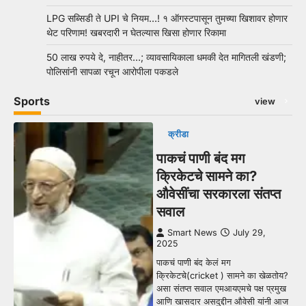
LPG सब्सिडी ते UPI चे नियम…! १ ऑगस्टपासून तुमच्या खिशावर होणार
थेट परिणाम! खबरदारी न घेतल्यास खिसा होणार रिकामा
50 लाख रुपये दे, नाहीतर…; व्यावसायिकाला धमकी देत मागितली खंडणी;
पोलिसांनी सापळा रचून आरोपीला पकडले
Sports
view
क्रीडा
पाकचं पाणी बंद मग
क्रिकेटचे सामने का?
औवेसींचा सरकारला संतप्त
सवाल
Smart News
July 29,
2025
पाकचं पाणी बंद केलं मग
क्रिकेटचे(cricket ) सामने का खेळतोय?
असा संतप्त सवाल एमआयएमचे पक्ष प्रमुख
आणि खासदार असदुद्दीन औवेसी यांनी आज