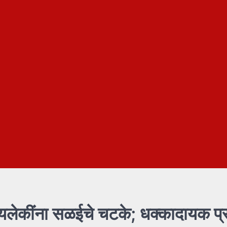
यलेकींना सळईचे चटके; धक्कादायक प