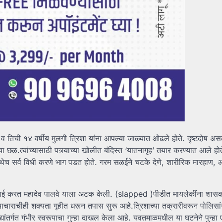
 व तिची १४ वर्षीय मुलगी त्रिशा यांना आपल्या जाळ्यात ओढले होते. दृष्टदोष असल्
ा छळ.त्यांच्यासाठी पत्र्याच्या खोलीत बंदिस्त ‘यातनागृह’ तयार करण्यात आले होत
ेथेच सर्व विधी करणे भाग पडत होते. गरम सळईने चटके देणे, शारीरिक मारहाण,
.
ारवाई करत महादेव पालवे याला अटक केली. (slapped )पीडीत मायलेकींना शास
ाराचीही शक्यता गृहीत धरून तपास सुरू आहे.त्रिशाच्या तक्रारीवरून पोलिसां
यांतर्गत गंभीर स्वरूपाचा गुन्हा दाखल केला आहे. यवतमाळमधील या घटनेने पुन्हा