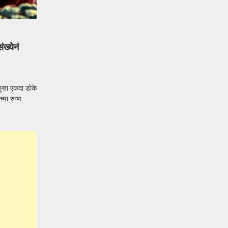
ख्येनं
्हा एकदा डोके
या रुग्ण