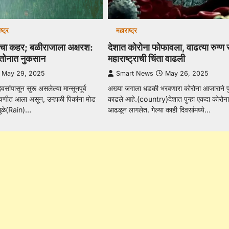
ष्ट्र
महाराष्ट्र
साचा कहर; बळीराजाला अक्षरश:
देशात कोरोना फोफावला, वाढत्या रुग्ण सं
अतोनात नुकसान
महाराष्ट्राची चिंता वाढली
May 29, 2025
Smart News
May 26, 2025
दिवसांपासून सुरू असलेल्या मान्सूनपूर्व
अख्या जगाला धडकी भरवणारा कोरोना आजाराने पुन
णीत आला असून, उन्हाळी पिकांना मोड
काढले आहे.(country)देशात पुन्हा एकदा कोरोनाच्
मुळे(Rain)…
आढळून लागलेत. गेल्या काही दिवसांमध्ये…