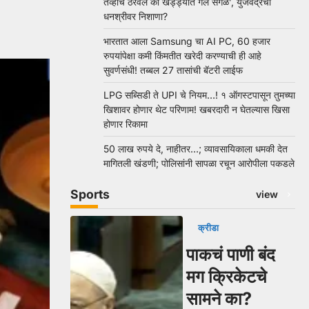
तेव्हाच ठरवलं की खड्ड्यात गेले सगळे’, युजवेंद्रचा
धनश्रीवर निशाणा?
भारतात आला Samsung चा AI PC, 60 हजार
रुपयांपेक्षा कमी किंमतीत खरेदी करण्याची ही आहे
सुवर्णसंधी! तब्बल 27 तासांची बॅटरी लाईफ
LPG सब्सिडी ते UPI चे नियम…! १ ऑगस्टपासून तुमच्या
खिशावर होणार थेट परिणाम! खबरदारी न घेतल्यास खिसा
होणार रिकामा
50 लाख रुपये दे, नाहीतर…; व्यावसायिकाला धमकी देत
मागितली खंडणी; पोलिसांनी सापळा रचून आरोपीला पकडले
Sports
view
क्रीडा
पाकचं पाणी बंद
मग क्रिकेटचे
सामने का?