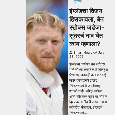
क्रीडा
इंग्लंडचा विजय
हिसकावला, बेन
स्टोक्स जडेजा-
सुंदरचं नाव घेत
काय म्हणाला?
Smart News
July
28, 2025
इंग्लंडचा कर्णधार बेन स्टोक्स
याने चौथ्या कसोटीत 5 विकेट्स
घेण्यासह शतकही केलं.(test)
मात्र त्यानंतरही इंग्लंड
मँचेस्टरमध्ये विजय मिळवू
शकली नाही. रवींद्र जडेजा
आणि वॉशिंग्टन सुंदर या जोडीने
द्विशतकी भागीदारी करत सामना
बरोबरीत सोडवला. इंग्लंडने
मँचेस्टरमध्ये…