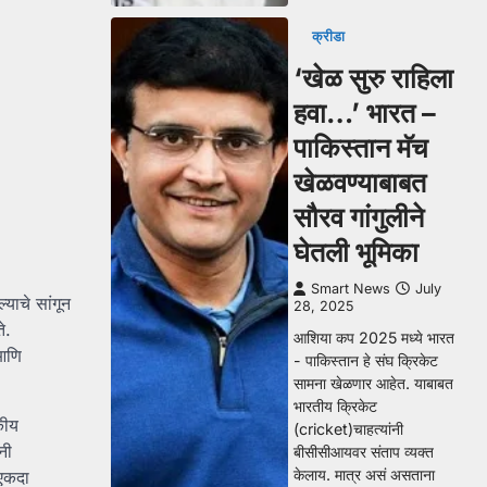
क्रीडा
‘खेळ सुरु राहिला
हवा…’ भारत –
पाकिस्तान मॅच
खेळवण्याबाबत
सौरव गांगुलीने
घेतली भूमिका
Smart News
July
याचे सांगून
28, 2025
े.
आशिया कप 2025 मध्ये भारत
 आणि
- पाकिस्तान हे संघ क्रिकेट
सामना खेळणार आहेत. याबाबत
भारतीय क्रिकेट
कीय
(cricket)चाहत्यांनी
नी
बीसीसीआयवर संताप व्यक्त
केलाय. मात्र असं असताना
 एकदा