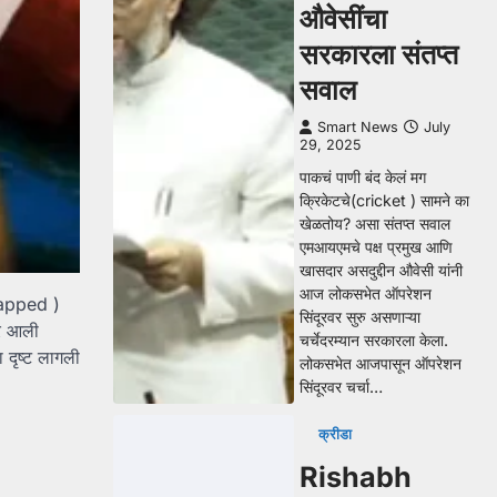
औवेसींचा
सरकारला संतप्त
सवाल
Smart News
July
29, 2025
पाकचं पाणी बंद केलं मग
क्रिकेटचे(cricket ) सामने का
खेळतोय? असा संतप्त सवाल
एमआयएमचे पक्ष प्रमुख आणि
खासदार असदुद्दीन औवेसी यांनी
आज लोकसभेत ऑपरेशन
slapped )
सिंदूरवर सुरु असणाऱ्या
र आली
चर्चेदरम्यान सरकारला केला.
 दृष्ट लागली
लोकसभेत आजपासून ऑपरेशन
सिंदूरवर चर्चा…
क्रीडा
Rishabh