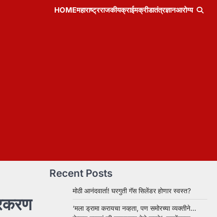
HOME
महाराष्ट्र
राजकीय
क्राईम
क्रीडा
तंत्रज्ञान
आरोग्य
Recent Posts
मोठी आनंदवार्ता! घरगुती गॅस सिलेंडर होणार स्वस्त?
्रकरण
‘मला ड्रामा करायचा नव्हता, पण समोरच्या व्यक्तीने…