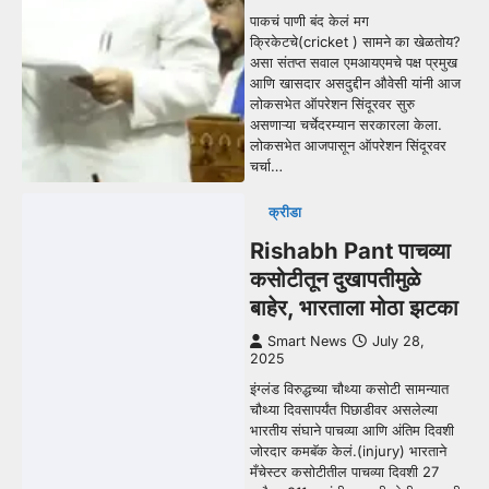
पाकचं पाणी बंद केलं मग
क्रिकेटचे(cricket ) सामने का खेळतोय?
असा संतप्त सवाल एमआयएमचे पक्ष प्रमुख
आणि खासदार असदुद्दीन औवेसी यांनी आज
लोकसभेत ऑपरेशन सिंदूरवर सुरु
असणाऱ्या चर्चेदरम्यान सरकारला केला.
लोकसभेत आजपासून ऑपरेशन सिंदूरवर
चर्चा…
क्रीडा
Rishabh Pant पाचव्या
कसोटीतून दुखापतीमुळे
बाहेर, भारताला मोठा झटका
Smart News
July 28,
2025
इंग्लंड विरुद्धच्या चौथ्या कसोटी सामन्यात
चौथ्या दिवसापर्यंत पिछाडीवर असलेल्या
भारतीय संघाने पाचव्या आणि अंतिम दिवशी
जोरदार कमबॅक केलं.(injury) भारताने
मँचेस्टर कसोटीतील पाचव्या दिवशी 27