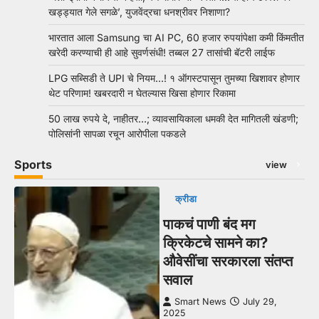
खड्ड्यात गेले सगळे’, युजवेंद्रचा धनश्रीवर निशाणा?
भारतात आला Samsung चा AI PC, 60 हजार रुपयांपेक्षा कमी किंमतीत
खरेदी करण्याची ही आहे सुवर्णसंधी! तब्बल 27 तासांची बॅटरी लाईफ
LPG सब्सिडी ते UPI चे नियम…! १ ऑगस्टपासून तुमच्या खिशावर होणार
थेट परिणाम! खबरदारी न घेतल्यास खिसा होणार रिकामा
50 लाख रुपये दे, नाहीतर…; व्यावसायिकाला धमकी देत मागितली खंडणी;
पोलिसांनी सापळा रचून आरोपीला पकडले
Sports
view
क्रीडा
पाकचं पाणी बंद मग
क्रिकेटचे सामने का?
औवेसींचा सरकारला संतप्त
सवाल
Smart News
July 29,
2025