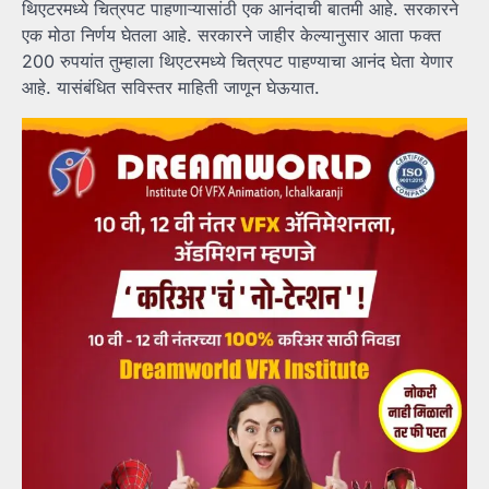
थिएटरमध्ये चित्रपट पाहणाऱ्यासांठी एक आनंदाची बातमी आहे. सरकारने
एक मोठा निर्णय घेतला आहे. सरकारने जाहीर केल्यानुसार आता फक्त
200 रुपयांत तुम्हाला थिएटरमध्ये चित्रपट पाहण्याचा आनंद घेता येणार
आहे. यासंबंधित सविस्तर माहिती जाणून घेऊयात.