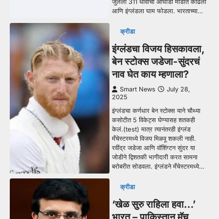
जुलैला 311 धावांची आघाडी मोडीत काढली
आणि इंग्लंडला घाम फोडला. भारताच्या…
क्रीडा
इंग्लंडचा विजय हिसकावला,
बेन स्टोक्स जडेजा-सुंदरचं
नाव घेत काय म्हणाला?
Smart News
July 28,
2025
इंग्लंडचा कर्णधार बेन स्टोक्स याने चौथ्या
कसोटीत 5 विकेट्स घेण्यासह शतकही
केलं.(test) मात्र त्यानंतरही इंग्लंड
मँचेस्टरमध्ये विजय मिळवू शकली नाही.
रवींद्र जडेजा आणि वॉशिंग्टन सुंदर या
जोडीने द्विशतकी भागीदारी करत सामना
बरोबरीत सोडवला. इंग्लंडने मँचेस्टरमध्ये…
क्रीडा
‘खेळ सुरु राहिला हवा…’
भारत – पाकिस्तान मॅच