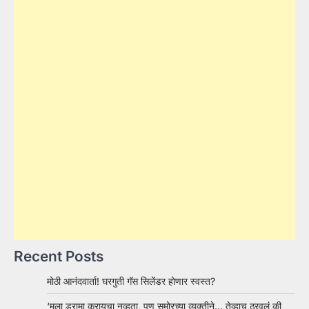
Recent Posts
मोठी आनंदवार्ता! घरगुती गॅस सिलेंडर होणार स्वस्त?
‘मला ड्रामा करायचा नव्हता, पण समोरच्या व्यक्तीने… तेव्हाच ठरवलं की