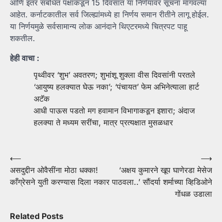
आणि इतर संबंधित पक्षांकडून 15 दिवसांत या निर्णयावर सूचना मागवल्या
आहेत. कर्नाटकातील सर्व जिल्ह्यांमध्ये हा निर्णय समान रीतीने लागू होईल.
या निर्णयमुळे सर्वसामान्य लोक आनंदाने थिएटरमध्ये चित्रपट पाहू
शकतील.
हेही वाचा :
पृथ्वीवर ‘शुभ’ अवतरण; शुभांशू शुक्ला वीस दिवसांनी परतले
‘आयुष्य हलक्यात घेऊ नका’; ‘पंचायत’ फेम अभिनेत्याला हार्ट
अटॅक
आधी पाऊस पडतो मग हवामान विभागाकडून इशारा; अंदाज
हलक्या ते मध्यम सरींचा, मात्र प्रत्यक्षात मुसळधार
Post
⟵
⟶
असदुद्दीन ओवैसींना मोठा धक्का!
‘अक्षय कुमारने खूप घाणेरडा मेसेज
navigation
काँग्रेसने युती करण्यास दिला नकार
पाठवला..’ सौंदर्या शर्माच्या व्हिडिओने
गोंधळ उडाला
Related Posts