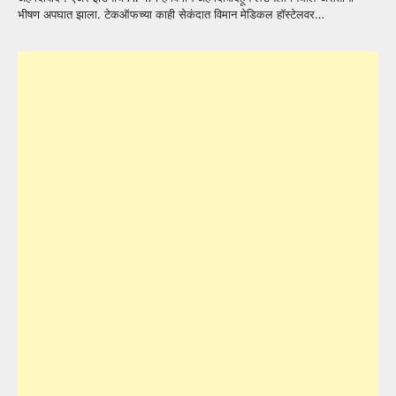
भीषण अपघात झाला. टेकऑफच्या काही सेकंदात विमान मेडिकल हॉस्टेलवर…