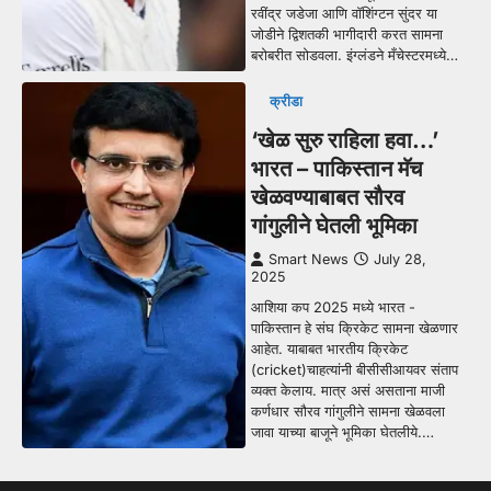
रवींद्र जडेजा आणि वॉशिंग्टन सुंदर या
जोडीने द्विशतकी भागीदारी करत सामना
बरोबरीत सोडवला. इंग्लंडने मँचेस्टरमध्ये…
क्रीडा
‘खेळ सुरु राहिला हवा…’
भारत – पाकिस्तान मॅच
खेळवण्याबाबत सौरव
गांगुलीने घेतली भूमिका
Smart News
July 28,
2025
आशिया कप 2025 मध्ये भारत -
पाकिस्तान हे संघ क्रिकेट सामना खेळणार
आहेत. याबाबत भारतीय क्रिकेट
(cricket)चाहत्यांनी बीसीसीआयवर संताप
व्यक्त केलाय. मात्र असं असताना माजी
कर्णधार सौरव गांगुलीने सामना खेळवला
जावा याच्या बाजूने भूमिका घेतलीये.…