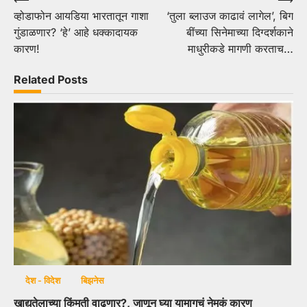
Post
व्होडाफोन आयडिया भारतातून गाशा
‘तुला ब्लाउज काढावं लागेल’, बिग
navigation
गुंडाळणार? ‘हे’ आहे धक्कादायक
बींच्या सिनेमाच्या दिग्दर्शकाने
कारण!
माधुरीकडे मागणी करताच…
Related Posts
देश - विदेश
बिझनेस
खाद्यतेलाच्या किंमती वाढणार?, जाणून घ्या यामागचं नेमकं कारण