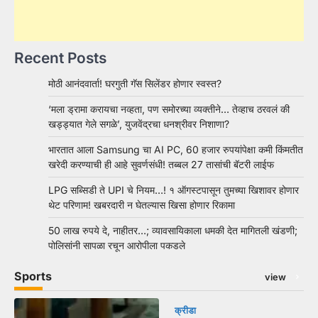
Recent Posts
मोठी आनंदवार्ता! घरगुती गॅस सिलेंडर होणार स्वस्त?
‘मला ड्रामा करायचा नव्हता, पण समोरच्या व्यक्तीने… तेव्हाच ठरवलं की
खड्ड्यात गेले सगळे’, युजवेंद्रचा धनश्रीवर निशाणा?
भारतात आला Samsung चा AI PC, 60 हजार रुपयांपेक्षा कमी किंमतीत
खरेदी करण्याची ही आहे सुवर्णसंधी! तब्बल 27 तासांची बॅटरी लाईफ
LPG सब्सिडी ते UPI चे नियम…! १ ऑगस्टपासून तुमच्या खिशावर होणार
थेट परिणाम! खबरदारी न घेतल्यास खिसा होणार रिकामा
50 लाख रुपये दे, नाहीतर…; व्यावसायिकाला धमकी देत मागितली खंडणी;
पोलिसांनी सापळा रचून आरोपीला पकडले
Sports
view
क्रीडा