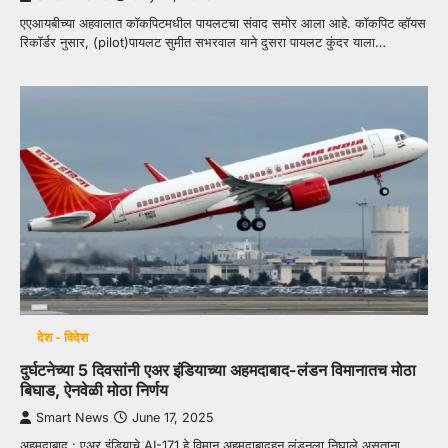
एएआयबीच्या अहवालात कॉकपिटमधील पायलटचा संवाद समोर आला आहे. कॉकपिट व्हॉयस
रिकॉर्डर नुसार, (pilot)पायलट सुमीत सभरवाल याने दुसरा पायलट कुंदर याला…
देश - विदेश
दुर्घटनेच्या 5 दिवसांनी एअर इंडियाच्या अहमदाबाद-लंडन विमानातच मोठा
बिघाड, ऐनवेळी मोठा निर्णय
Smart News
June 17, 2025
अहमदाबाद : एअर इंडियाचे AI-171 हे विमान अहमदाबादहून लंडनला निघाले असताना