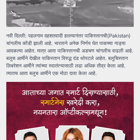
नवी दिल्ली: पहलगाम दहशतवादी हल्ल्यानंतर पाकिस्तानची(Pakistan)
चांगलीच कोंडी झाली आहे. भारताने अनेक निर्णय घेत पाकच्या नाड्या
आवळल्या आहेत. मात्र आता पाकिस्तानची अडचण चांगलीच वाढली आहे.
बलुच आर्मीने देखील पाकिस्तान विरुद्ध दंड थोपटले आहेत. बलुचिस्तान
लिबरेशन आर्मीने त्यांच्या स्वातंत्ऱ्यासाठी लढा अधिक तीव्र केला आहे.
त्यातच आता बलुच आर्मीने एक मोठा दावा केला आहे.