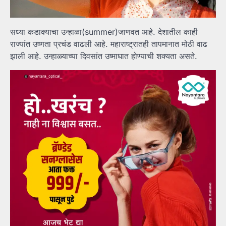
सध्या कडाक्याचा उन्हाळा(summer)जाणवत आहे. देशातील काही
राज्यांत उष्णता प्रचंड वाढली आहे. महाराष्ट्रातही तापमानात मोठी वाढ
झाली आहे. उन्हाळ्याच्या दिवसांत उष्माघात होण्याची शक्यता असते.