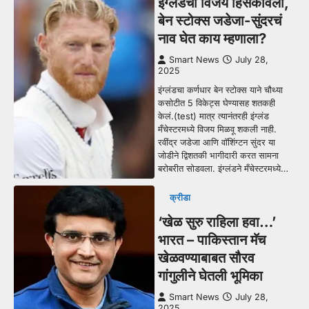
इंग्लंडचा विजय हिसकावला,
बेन स्टोक्स जडेजा-सुंदरचं
नाव घेत काय म्हणाला?
Smart News
July 28,
2025
इंग्लंडचा कर्णधार बेन स्टोक्स याने चौथ्या
कसोटीत 5 विकेट्स घेण्यासह शतकही
केलं.(test) मात्र त्यानंतरही इंग्लंड
मँचेस्टरमध्ये विजय मिळवू शकली नाही.
रवींद्र जडेजा आणि वॉशिंग्टन सुंदर या
जोडीने द्विशतकी भागीदारी करत सामना
बरोबरीत सोडवला. इंग्लंडने मँचेस्टरमध्ये…
क्रीडा
‘खेळ सुरु राहिला हवा…’
भारत – पाकिस्तान मॅच
खेळवण्याबाबत सौरव
गांगुलीने घेतली भूमिका
Smart News
July 28,
2025