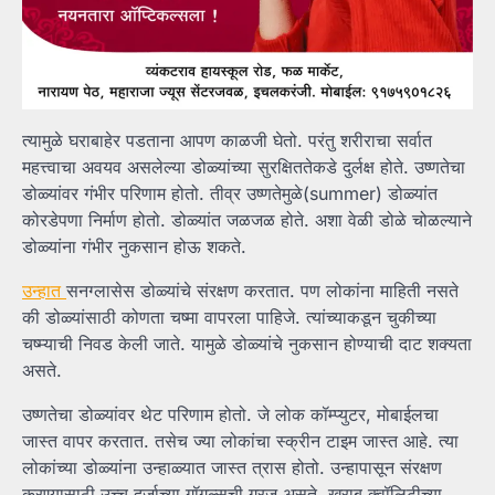
त्यामुळे घराबाहेर पडताना आपण काळजी घेतो. परंतु शरीराचा सर्वात
महत्त्वाचा अवयव असलेल्या डोळ्यांच्या सुरक्षिततेकडे दुर्लक्ष होते. उष्णतेचा
डोळ्यांवर गंभीर परिणाम होतो. तीव्र उष्णतेमुळे(summer) डोळ्यांत
कोरडेपणा निर्माण होतो. डोळ्यांत जळजळ होते. अशा वेळी डोळे चोळल्याने
डोळ्यांना गंभीर नुकसान होऊ शकते.
उन्हात
सनग्लासेस डोळ्यांचे संरक्षण करतात. पण लोकांना माहिती नसते
की डोळ्यांसाठी कोणता चष्मा वापरला पाहिजे. त्यांच्याकडून चुकीच्या
चष्म्याची निवड केली जाते. यामुळे डोळ्यांचे नुकसान होण्याची दाट शक्यता
असते.
उष्णतेचा डोळ्यांवर थेट परिणाम होतो. जे लोक कॉम्प्युटर, मोबाईलचा
जास्त वापर करतात. तसेच ज्या लोकांचा स्क्रीन टाइम जास्त आहे. त्या
लोकांच्या डोळ्यांना उन्हाळ्यात जास्त त्रास होतो. उन्हापासून संरक्षण
करण्यासाठी उच्च दर्जाच्या गॉगल्सची गरज असते. खराब क्वॉलिटीच्या