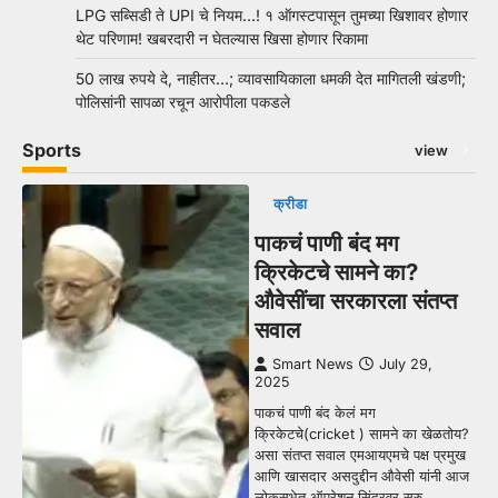
LPG सब्सिडी ते UPI चे नियम…! १ ऑगस्टपासून तुमच्या खिशावर होणार
थेट परिणाम! खबरदारी न घेतल्यास खिसा होणार रिकामा
50 लाख रुपये दे, नाहीतर…; व्यावसायिकाला धमकी देत मागितली खंडणी;
पोलिसांनी सापळा रचून आरोपीला पकडले
Sports
view
क्रीडा
पाकचं पाणी बंद मग
क्रिकेटचे सामने का?
औवेसींचा सरकारला संतप्त
सवाल
Smart News
July 29,
2025
पाकचं पाणी बंद केलं मग
क्रिकेटचे(cricket ) सामने का खेळतोय?
असा संतप्त सवाल एमआयएमचे पक्ष प्रमुख
आणि खासदार असदुद्दीन औवेसी यांनी आज
लोकसभेत ऑपरेशन सिंदूरवर सुरु