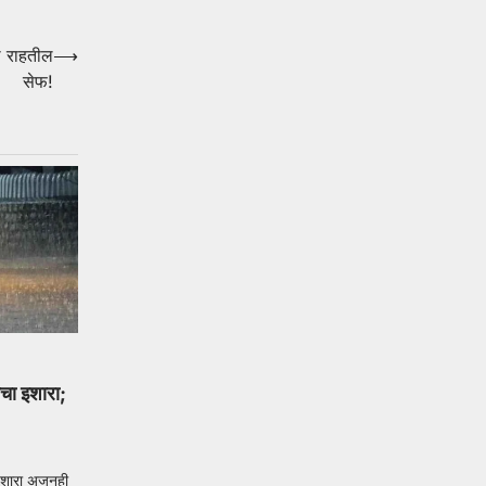
ळे राहतील
⟶
सेफ!
चा इशारा;
शारा अजूनही