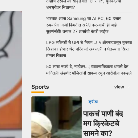
तेव्हाच ठरवलं की खड्ड्यात गेले सगळे’, युजवेंद्रचा
धनश्रीवर निशाणा?
भारतात आला Samsung चा AI PC, 60 हजार
रुपयांपेक्षा कमी किंमतीत खरेदी करण्याची ही आहे
सुवर्णसंधी! तब्बल 27 तासांची बॅटरी लाईफ
LPG सब्सिडी ते UPI चे नियम…! १ ऑगस्टपासून तुमच्या
खिशावर होणार थेट परिणाम! खबरदारी न घेतल्यास खिसा
होणार रिकामा
50 लाख रुपये दे, नाहीतर…; व्यावसायिकाला धमकी देत
मागितली खंडणी; पोलिसांनी सापळा रचून आरोपीला पकडले
Sports
view
क्रीडा
पाकचं पाणी बंद
मग क्रिकेटचे
सामने का?