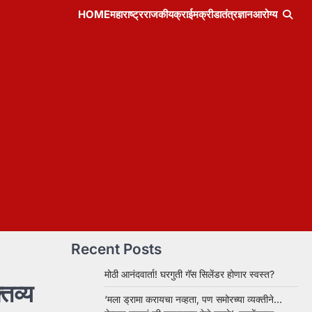
HOME
महाराष्ट्र
राजकीय
क्राईम
क्रीडा
तंत्रज्ञान
आरोग्य
Recent Posts
मोठी आनंदवार्ता! घरगुती गॅस सिलेंडर होणार स्वस्त?
्तव्य
‘मला ड्रामा करायचा नव्हता, पण समोरच्या व्यक्तीने…