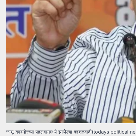
जम्मू-काश्मीरच्या पहलगाममध्ये झालेल्या दहशतवादी(todays political new