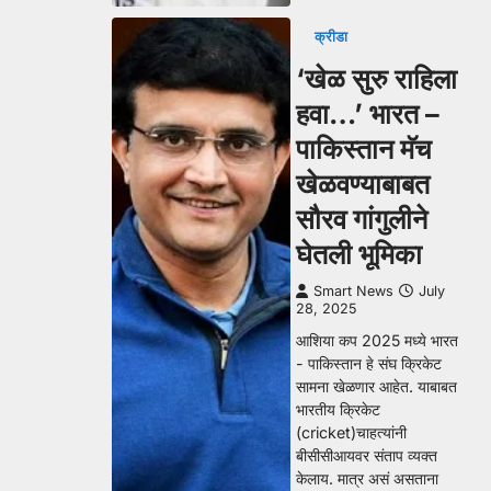
क्रीडा
‘खेळ सुरु राहिला
हवा…’ भारत –
पाकिस्तान मॅच
खेळवण्याबाबत
सौरव गांगुलीने
घेतली भूमिका
Smart News
July
28, 2025
आशिया कप 2025 मध्ये भारत
- पाकिस्तान हे संघ क्रिकेट
सामना खेळणार आहेत. याबाबत
भारतीय क्रिकेट
(cricket)चाहत्यांनी
बीसीसीआयवर संताप व्यक्त
केलाय. मात्र असं असताना