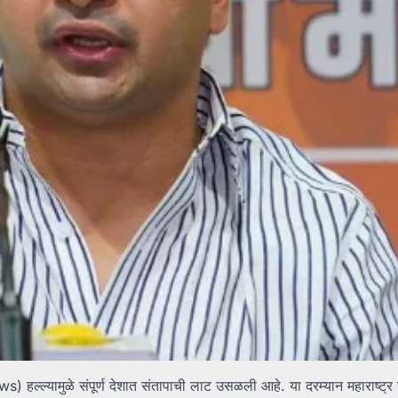
s) हल्ल्यामुळे संपूर्ण देशात संतापाची लाट उसळली आहे. या दरम्यान महाराष्ट