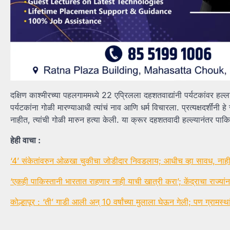
दक्षिण काश्मीरच्या पहलगाममध्ये 22 एप्रिलला दहशतवाद्यांनी पर्यटकांवर हल्ला क
पर्यटकांना गोळी मारण्याआधी त्यांचं नाव आणि धर्म विचारला. प्रत्यक्षदर्शींन
नाहीत, त्यांची गोळी मारुन हत्या केली. या क्रूर दहशतवादी हल्ल्यानंतर पा
हेही वाचा :
‘4’ संकेतांवरुन ओळखा चुकीचा जोडीदार निवडलाय; आधीच व्हा सावध, ना
‘एकही पाकिस्तानी भारतात राहणार नाही याची खात्री करा’; केंद्राचा राज्यांन
कोल्हापूर : ‘ती’ गाडी आली अन् 10 वर्षांच्या मुलाला घेऊन गेली; पण ग्रामस