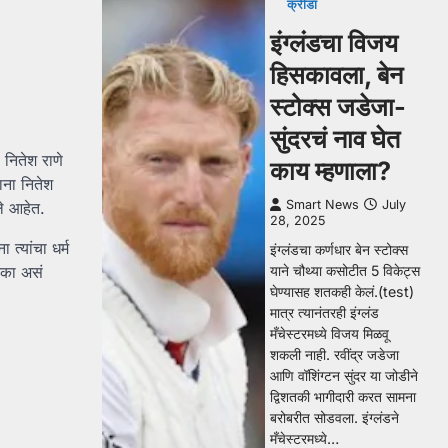
क्रीडा
इंग्लंडचा विजय
हिसकावला, बेन
स्टोक्स जडेजा-
सुंदरचं नाव घेत
नितेश राणे
काय म्हणाला?
ाना नितेश
Smart News
July
ले आहेत.
28, 2025
 त्यांचा धर्म
इंग्लंडचा कर्णधार बेन स्टोक्स
 नका असं
याने चौथ्या कसोटीत 5 विकेट्स
घेण्यासह शतकही केलं.(test)
मात्र त्यानंतरही इंग्लंड
मँचेस्टरमध्ये विजय मिळवू
शकली नाही. रवींद्र जडेजा
आणि वॉशिंग्टन सुंदर या जोडीने
द्विशतकी भागीदारी करत सामना
बरोबरीत सोडवला. इंग्लंडने
मँचेस्टरमध्ये…