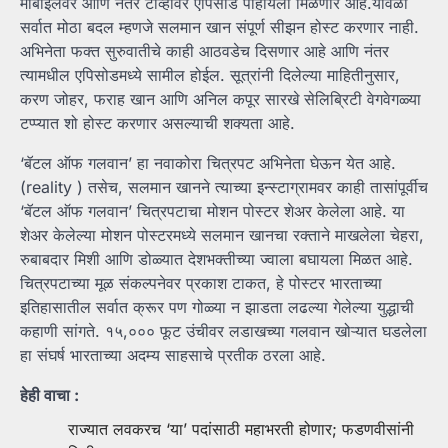
मोबाईलवर आणि नंतर टीव्हीवर एपिसोड पाहायला मिळणार आहे.यावेळी
सर्वात मोठा बदल म्हणजे सलमान खान संपूर्ण सीझन होस्ट करणार नाही.
अभिनेता फक्त सुरुवातीचे काही आठवडेच दिसणार आहे आणि नंतर
त्यामधील एपिसोडमध्ये सामील होईल. सूत्रांनी दिलेल्या माहितीनुसार,
करण जोहर, फराह खान आणि अनिल कपूर सारखे सेलिब्रिटी वेगवेगळ्या
टप्प्यात शो होस्ट करणार असल्याची शक्यता आहे.
‘बॅटल ऑफ गलवान’ हा नवाकोरा चित्रपट अभिनेता घेऊन येत आहे.
(reality ) तसेच, सलमान खानने त्याच्या इन्स्टाग्रामवर काही तासांपूर्वीच
‘बॅटल ऑफ गलवान’ चित्रपटाचा मोशन पोस्टर शेअर केलेला आहे. या
शेअर केलेल्या मोशन पोस्टरमध्ये सलमान खानचा रक्ताने माखलेला चेहरा,
रुबाबदार मिशी आणि डोळ्यात देशभक्तीच्या ज्वाला बघायला मिळत आहे.
चित्रपटाच्या मूळ संकल्पनेवर प्रकाश टाकत, हे पोस्टर भारताच्या
इतिहासातील सर्वात क्रूर पण गोळ्या न झाडता लढल्या गेलेल्या युद्धाची
कहाणी सांगते. १५,००० फूट उंचीवर लडाखच्या गलवान खोऱ्यात घडलेला
हा संघर्ष भारताच्या अदम्य साहसाचे प्रतीक ठरला आहे.
हेही वाचा :
राज्यात लवकरच ‘या’ पदांसाठी महाभरती होणार; फडणवीसांनी