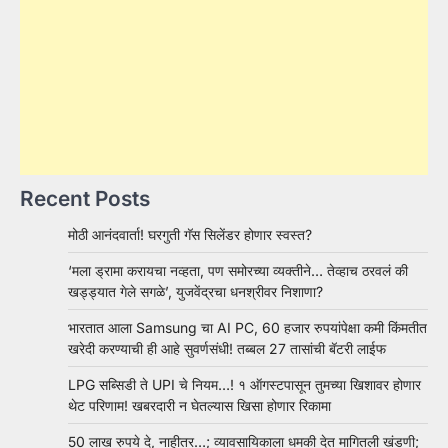
Recent Posts
मोठी आनंदवार्ता! घरगुती गॅस सिलेंडर होणार स्वस्त?
‘मला ड्रामा करायचा नव्हता, पण समोरच्या व्यक्तीने… तेव्हाच ठरवलं की
खड्ड्यात गेले सगळे’, युजवेंद्रचा धनश्रीवर निशाणा?
भारतात आला Samsung चा AI PC, 60 हजार रुपयांपेक्षा कमी किंमतीत
खरेदी करण्याची ही आहे सुवर्णसंधी! तब्बल 27 तासांची बॅटरी लाईफ
LPG सब्सिडी ते UPI चे नियम…! १ ऑगस्टपासून तुमच्या खिशावर होणार
थेट परिणाम! खबरदारी न घेतल्यास खिसा होणार रिकामा
50 लाख रुपये दे, नाहीतर…; व्यावसायिकाला धमकी देत मागितली खंडणी;