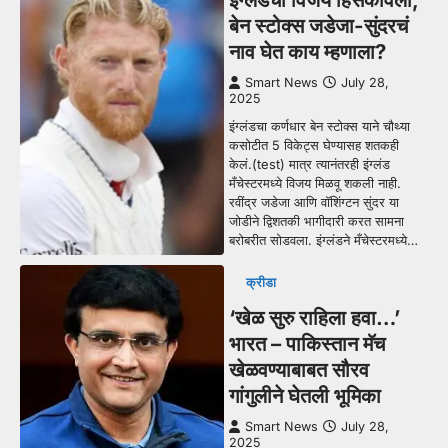
बेन स्टोक्स जडेजा-सुंदरचं
नाव घेत काय म्हणाला?
Smart News
July 28,
2025
इंग्लंडचा कर्णधार बेन स्टोक्स याने चौथ्या
कसोटीत 5 विकेट्स घेण्यासह शतकही
केलं.(test) मात्र त्यानंतरही इंग्लंड
मँचेस्टरमध्ये विजय मिळवू शकली नाही.
रवींद्र जडेजा आणि वॉशिंग्टन सुंदर या
जोडीने द्विशतकी भागीदारी करत सामना
बरोबरीत सोडवला. इंग्लंडने मँचेस्टरमध्ये…
क्रीडा
‘खेळ सुरु राहिला हवा…’
भारत – पाकिस्तान मॅच
खेळवण्याबाबत सौरव
गांगुलीने घेतली भूमिका
Smart News
July 28,
2025