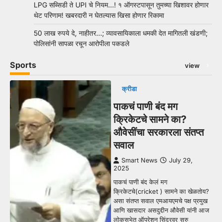
LPG सब्सिडी ते UPI चे नियम…! १ ऑगस्टपासून तुमच्या खिशावर होणार
थेट परिणाम! खबरदारी न घेतल्यास खिसा होणार रिकामा
50 लाख रुपये दे, नाहीतर…; व्यावसायिकाला धमकी देत मागितली खंडणी;
पोलिसांनी सापळा रचून आरोपीला पकडले
Sports
view
क्रीडा
पाकचं पाणी बंद मग
क्रिकेटचे सामने का?
औवेसींचा सरकारला संतप्त
सवाल
Smart News
July 29,
2025
पाकचं पाणी बंद केलं मग
क्रिकेटचे(cricket ) सामने का खेळतोय?
असा संतप्त सवाल एमआयएमचे पक्ष प्रमुख
आणि खासदार असदुद्दीन औवेसी यांनी आज
लोकसभेत ऑपरेशन सिंदूरवर सुरु