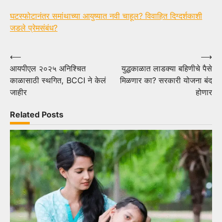
घटस्फोटानंतर समांथाच्या आयुष्यात नवी चाहूल? विवाहित दिग्दर्शकाशी
जडले प्रेमसंबंध?
Post
⟵
⟶
आयपीएल २०२५ अनिश्चित
युद्धकाळात लाडक्या बहिणीचे पैसे
navigation
काळासाठी स्थगित, BCCI ने केलं
मिळणार का? सरकारी योजना बंद
जाहीर
होणार
Related Posts