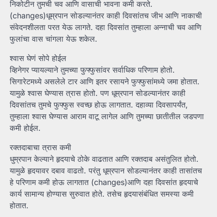
निकोटीन तुमची चव आणि वासाची भावना कमी करते.
(changes)धूम्रपान सोडल्यानंतर काही दिवसांतच जीभ आणि नाकाची
संवेदनशीलता परत येऊ लागते. दहा दिवसांत तुम्हाला अन्नाची चव आणि
फुलांचा वास चांगला येऊ शकेल.
श्वास घेणं सोपे होईल
व्हिनेगर प्यायल्याने तुमच्या फुफ्फुसांवर सर्वाधिक परिणाम होतो.
सिगारेटमध्ये असलेले टार आणि इतर रसायने फुफ्फुसांमध्ये जमा होतात.
यामुळे श्वास घेण्यास त्रास होतो. पण धूम्रपान सोडल्यानंतर काही
दिवसांतच तुमचे फुफ्फुस स्वच्छ होऊ लागतात. दहाव्या दिवसापर्यंत,
तुम्हाला श्वास घेण्यास आराम वाटू लागेल आणि तुमच्या छातीतील जडपणा
कमी होईल.
रक्तदाबाचा त्रास कमी
धुम्रपान केल्याने हृदयाचे ठोके वाढतात आणि रक्तदाब असंतुलित होतो.
यामुळे हृदयावर दबाव वाढतो. परंतु धूम्रपान सोडल्यानंतर काही तासांतच
हे परिणाम कमी होऊ लागतात (changes)आणि दहा दिवसांत हृदयाचे
कार्य सामान्य होण्यास सुरुवात होते. तसेच हृदयासंबंधित समस्या कमी
होतात.