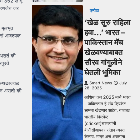
कलम 352 लागू
म्हणजेच जर
क्रीडा
‘खेळ सुरु राहिला
 मूलभूत
हवा…’ भारत –
 असं आवश्यक
पाकिस्तान मॅच
खेळवण्याबाबत
 असतं की
सौरव गांगुलीने
पुरते
घेतली भूमिका
्य स्थळाजवळ
Smart News
July
28, 2025
त्न असतो की
आशिया कप 2025 मध्ये भारत
- पाकिस्तान हे संघ क्रिकेट
सामना खेळणार आहेत. याबाबत
भारतीय क्रिकेट
(cricket)चाहत्यांनी
बीसीसीआयवर संताप व्यक्त
केलाय. मात्र असं असताना