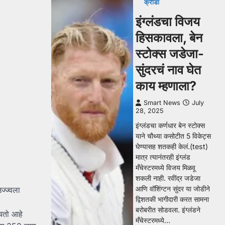
क्रीडा
इंग्लंडचा विजय
हिसकावला, बेन
स्टोक्स जडेजा-
सुंदरचं नाव घेत
काय म्हणाला?
Smart News
July
28, 2025
इंग्लंडचा कर्णधार बेन स्टोक्स
याने चौथ्या कसोटीत 5 विकेट्स
घेण्यासह शतकही केलं.(test)
मात्र त्यानंतरही इंग्लंड
मँचेस्टरमध्ये विजय मिळवू
शकली नाही. रवींद्र जडेजा
आणि वॉशिंग्टन सुंदर या जोडीने
ज्ज्वला
द्विशतकी भागीदारी करत सामना
बरोबरीत सोडवला. इंग्लंडने
ोचतो आहे
मँचेस्टरमध्ये…