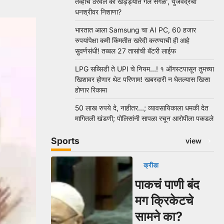
तेव्हाच ठरवलं की खड्ड्यात गेले सगळे’, युजवेंद्रचा
धनश्रीवर निशाणा?
भारतात आला Samsung चा AI PC, 60 हजार
रुपयांपेक्षा कमी किंमतीत खरेदी करण्याची ही आहे
सुवर्णसंधी! तब्बल 27 तासांची बॅटरी लाईफ
LPG सब्सिडी ते UPI चे नियम…! १ ऑगस्टपासून तुमच्या
खिशावर होणार थेट परिणाम! खबरदारी न घेतल्यास खिसा
होणार रिकामा
50 लाख रुपये दे, नाहीतर…; व्यावसायिकाला धमकी देत
मागितली खंडणी; पोलिसांनी सापळा रचून आरोपीला पकडले
Sports
view
क्रीडा
पाकचं पाणी बंद
मग क्रिकेटचे
सामने का?