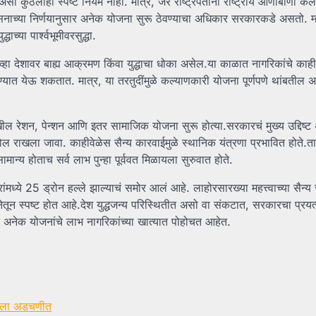
 असा कुठलाही स्पष्ट नियम नाही. मात्र, जर राष्ट्रपतींनी राष्ट्रीय आणीबाणी 
ासनाच्या निर्णयानुसार अनेक योजना सुरू ठेवण्याचा अधिकार सरकारकडे असतो. 
च्या पार्श्वभूमीवरसुद्धा.
व्हा देशावर बाह्य आक्रमण किंवा युद्धाचा धोका असेल.या काळात नागरिकांचे काही
्यात येऊ शकतात. मात्र, या तरतुदींमुळे कल्याणकारी योजना पूर्णपणे थांबतील
ील रेशन, पेन्शन आणि इतर सामाजिक योजना सुरू होत्या.सरकारचं मुख्य उद्दिष्ट
खला जावा. काहीवेळेस सैन्य कारवाईमुळे स्थानिक यंत्रणा प्रभावित होते.तात्
्य होताच सर्व लाभ पुन्हा पूर्ववत मिळायला सुरुवात होते.
ंमध्ये 25 ड्रोन हल्ले झाल्याचं समोर आलं आहे. लाहोरसारख्या महत्त्वाच्या सैन
ेतून स्पष्ट होत आहे.देश युद्धजन्य परिस्थितीत असो वा संकटात, सरकारचा प्रय
 अनेक योजनांचे लाभ नागरिकांच्या खात्यात पोहोचत आहेत.
े आला अडचणीत