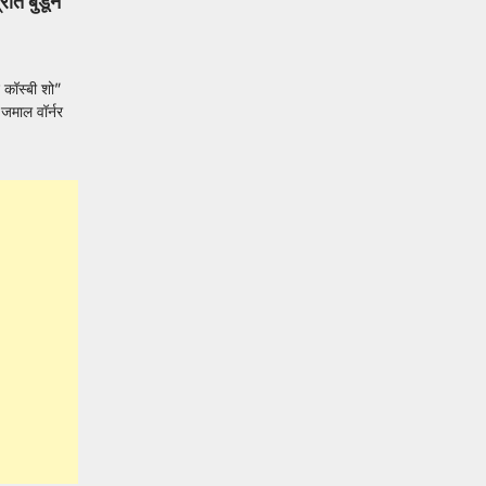
रात बुडून
कॉस्बी शो”
जमाल वॉर्नर