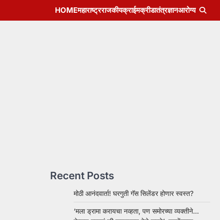
HOME
महाराष्ट्र
राजकीय
क्राईम
क्रीडा
तंत्रज्ञान
आरोग्य
Recent Posts
मोठी आनंदवार्ता! घरगुती गॅस सिलेंडर होणार स्वस्त?
‘मला ड्रामा करायचा नव्हता, पण समोरच्या व्यक्तीने…