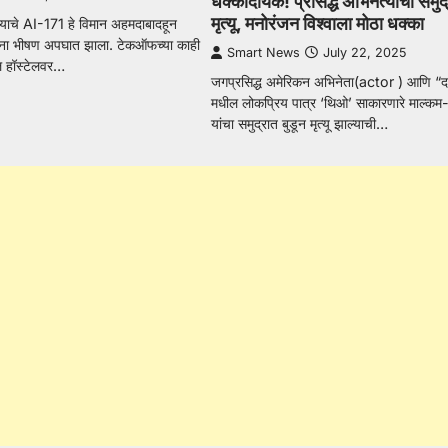
धक्कादायक! प्रसिद्ध अभिनेत्याचा समुद्
मृत्यू, मनोरंजन विश्वाला मोठा धक्का
याचे AI-171 हे विमान अहमदाबादहून
ना भीषण अपघात झाला. टेकऑफच्या काही
Smart News
July 22, 2025
ल हॉस्टेलवर…
जगप्रसिद्ध अमेरिकन अभिनेता(actor ) आणि “द 
मधील लोकप्रिय पात्र ‘थिओ’ साकारणारे माल्कम-
यांचा समुद्रात बुडून मृत्यू झाल्याची…