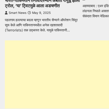
भारत-पाकिस्तान तणावादरम्यान अंबाती रायुडू झाला
ट्रोल, ‘या’ ट्विटमुळे आला अडचणीत
अहमदाबाद : एअर इंडि
लंडनला निघाले असता
Smart News
May 9, 2025
सेकंदात विमान मेडिक
पहलगाम हल्ल्याचा बदला म्हणून भारतीय सैन्याने ऑपरेशन सिंदूर
सुरू केले आणि पाकिस्तानमधील अनेक दहशतवादी
(Terrorists) तळ उद्ध्वस्त केले. यामुळे पाकिस्तानी…