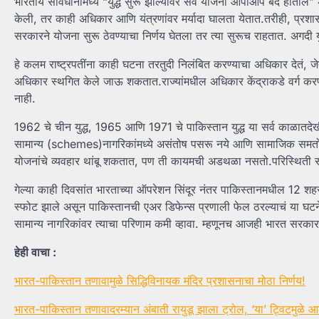
भारतीय संविधानामध्ये “युद्ध सुरू झाल्यावर सर्व योजना आपोआप बंद होतील”
केली, तर काही अधिकार आणि यंत्रणांवर मर्यादा घालता येतात.तरीही, प्रश
सरकारने योजना सुरू ठेवण्याचा निर्णय घेतला तर त्या सुरूच राहतात. अगदी युद्धा
हे कलम राष्ट्रपतींना काही घटना तरतुदी निलंबित करण्याचा अधिकार देतं, जे
अधिकार स्थगित केले जाऊ शकतात.राज्यांमधील अधिकार केंद्राकडे वर्ग करण
नाही.
1962 चे चीन युद्ध, 1965 आणि 1971 चे पाकिस्तान युद्ध या सर्व काळातदेख
सामान्य (schemes)नागरिकांमध्ये असंतोष पसरू नये आणि सामाजिक समतोल रा
योजनांचे व्यवहार थांबू शकतात, पण ती कायमची अडथळा नसतो.परिस्थिती सामान
गेल्या काही दिवसांत भारताच्या ऑपरेशन सिंदूर नंतर पाकिस्तानमधील 12 शहरा
स्फोट झाले असून पाकिस्तानची एअर डिफेन्स प्रणाली फेल ठरल्याचं या घटन
सामान्य नागरिकांवर त्याचा परिणाम कमी व्हावा. म्हणूनच आजही भारत सरकार
हेही वाचा :
भारत-पाकिस्तान तणावामुळे सिद्धिविनायक मंदिर प्रशासनाचा मोठा निर्णय!
भारत-पाकिस्तान तणावादरम्यान अंबाती रायुडू झाला ट्रोल, ‘या’ ट्विटमुळ