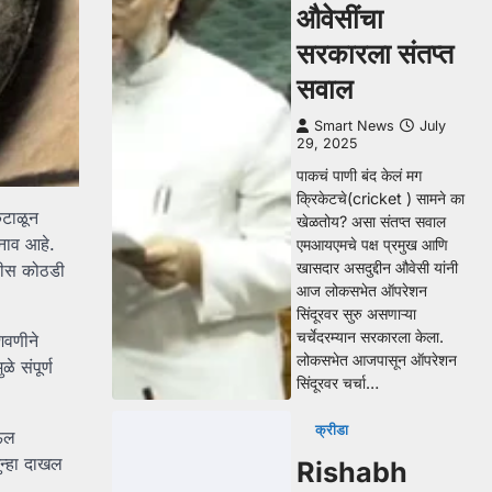
औवेसींचा
सरकारला संतप्त
सवाल
Smart News
July
29, 2025
पाकचं पाणी बंद केलं मग
क्रिकेटचे(cricket ) सामने का
ंटाळून
खेळतोय? असा संतप्त सवाल
नाव आहे.
एमआयएमचे पक्ष प्रमुख आणि
खासदार असदुद्दीन औवेसी यांनी
लीस कोठडी
आज लोकसभेत ऑपरेशन
सिंदूरवर सुरु असणाऱ्या
चर्चेदरम्यान सरकारला केला.
िवणीने
लोकसभेत आजपासून ऑपरेशन
 संपूर्ण
सिंदूरवर चर्चा…
क्रीडा
ाऊल
न्हा दाखल
Rishabh