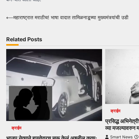
Post
⟵
महाराष्ट्रात मराठीच! भाषा वादात तामिळनाडू्च्या मुख्यमंत्र्यांची उडी
navigation
Related Posts
क्राईम
प्रसिद्ध अभिनेत्र
व्या मजल्यावरुन 
क्राईम
Smart News
भाजप नेत्याने हायवेवरच सुरू केलं अश्लील कृत्य;