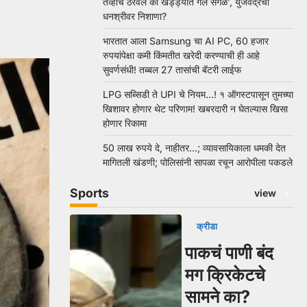
तेव्हाच ठरवलं की खड्ड्यात गेले सगळे’, युजवेंद्रचा
धनश्रीवर निशाणा?
भारतात आला Samsung चा AI PC, 60 हजार
रुपयांपेक्षा कमी किंमतीत खरेदी करण्याची ही आहे
सुवर्णसंधी! तब्बल 27 तासांची बॅटरी लाईफ
LPG सब्सिडी ते UPI चे नियम…! १ ऑगस्टपासून तुमच्या
खिशावर होणार थेट परिणाम! खबरदारी न घेतल्यास खिसा
होणार रिकामा
50 लाख रुपये दे, नाहीतर…; व्यावसायिकाला धमकी देत
मागितली खंडणी; पोलिसांनी सापळा रचून आरोपीला पकडले
Sports
view
क्रीडा
पाकचं पाणी बंद
मग क्रिकेटचे
सामने का?