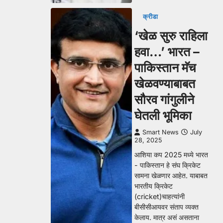
क्रीडा
‘खेळ सुरु राहिला
हवा…’ भारत –
पाकिस्तान मॅच
खेळवण्याबाबत
सौरव गांगुलीने
घेतली भूमिका
Smart News
July
28, 2025
आशिया कप 2025 मध्ये भारत
- पाकिस्तान हे संघ क्रिकेट
सामना खेळणार आहेत. याबाबत
भारतीय क्रिकेट
(cricket)चाहत्यांनी
बीसीसीआयवर संताप व्यक्त
केलाय. मात्र असं असताना