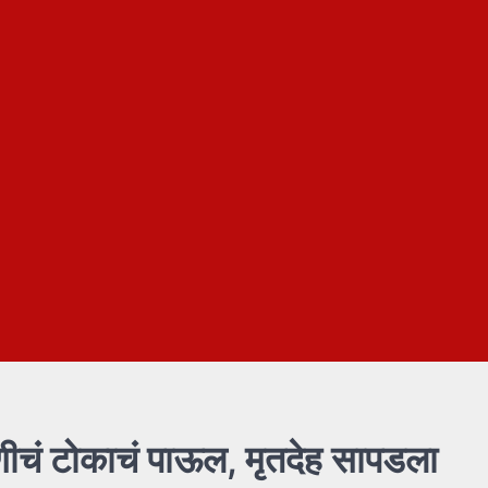
ुणीचं टोकाचं पाऊल, मृतदेह सापडला