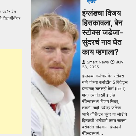
क्रीडा
इंग्लंडचा विजय
न समोर येत
विद्यार्थीनीवर
हिसकावला, बेन
स्टोक्स जडेजा-
सुंदरचं नाव घेत
काय म्हणाला?
Smart News
July
28, 2025
इंग्लंडचा कर्णधार बेन स्टोक्स
याने चौथ्या कसोटीत 5 विकेट्स
घेण्यासह शतकही केलं.(test)
मात्र त्यानंतरही इंग्लंड
मँचेस्टरमध्ये विजय मिळवू
शकली नाही. रवींद्र जडेजा
आणि वॉशिंग्टन सुंदर या जोडीने
द्विशतकी भागीदारी करत सामना
बरोबरीत सोडवला. इंग्लंडने
मँचेस्टरमध्ये…