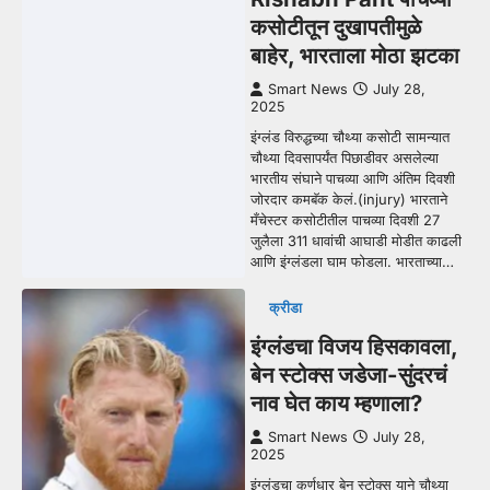
कसोटीतून दुखापतीमुळे
बाहेर, भारताला मोठा झटका
Smart News
July 28,
2025
इंग्लंड विरुद्धच्या चौथ्या कसोटी सामन्यात
चौथ्या दिवसापर्यंत पिछाडीवर असलेल्या
भारतीय संघाने पाचव्या आणि अंतिम दिवशी
जोरदार कमबॅक केलं.(injury) भारताने
मँचेस्टर कसोटीतील पाचव्या दिवशी 27
जुलैला 311 धावांची आघाडी मोडीत काढली
आणि इंग्लंडला घाम फोडला. भारताच्या…
क्रीडा
इंग्लंडचा विजय हिसकावला,
बेन स्टोक्स जडेजा-सुंदरचं
नाव घेत काय म्हणाला?
Smart News
July 28,
2025
इंग्लंडचा कर्णधार बेन स्टोक्स याने चौथ्या