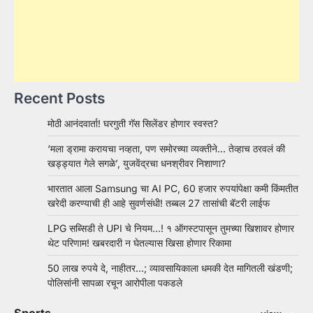
Recent Posts
मोठी आनंदवार्ता! घरगुती गॅस सिलेंडर होणार स्वस्त?
‘मला ड्रामा करायचा नव्हता, पण समोरच्या व्यक्तीने… तेव्हाच ठरवलं की
खड्ड्यात गेले सगळे’, युजवेंद्रचा धनश्रीवर निशाणा?
भारतात आला Samsung चा AI PC, 60 हजार रुपयांपेक्षा कमी किंमतीत
खरेदी करण्याची ही आहे सुवर्णसंधी! तब्बल 27 तासांची बॅटरी लाईफ
LPG सब्सिडी ते UPI चे नियम…! १ ऑगस्टपासून तुमच्या खिशावर होणार
थेट परिणाम! खबरदारी न घेतल्यास खिसा होणार रिकामा
50 लाख रुपये दे, नाहीतर…; व्यावसायिकाला धमकी देत मागितली खंडणी;
पोलिसांनी सापळा रचून आरोपीला पकडले