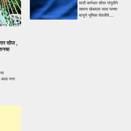
माजी कर्णधार सौरव गांगुलीने
सामना खेळवला जावा याच्या
बाजूने भूमिका घेतलीये.…
णार सोपा ,
्शनचा
्या
रण कला नगर