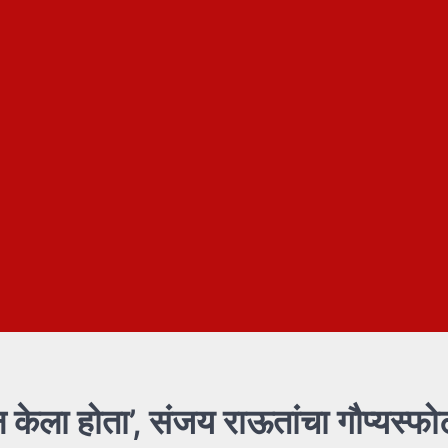
केला होता’, संजय राऊतांचा गौप्यस्फो