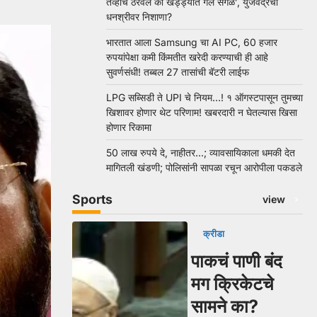
तेव्हाच ठरवलं की खड्ड्यात गेले सगळे’, युजवेंद्रचा
धनश्रीवर निशाणा?
भारतात आला Samsung चा AI PC, 60 हजार
रुपयांपेक्षा कमी किंमतीत खरेदी करण्याची ही आहे
सुवर्णसंधी! तब्बल 27 तासांची बॅटरी लाईफ
LPG सब्सिडी ते UPI चे नियम…! १ ऑगस्टपासून तुमच्या
खिशावर होणार थेट परिणाम! खबरदारी न घेतल्यास खिसा
होणार रिकामा
50 लाख रुपये दे, नाहीतर…; व्यावसायिकाला धमकी देत
मागितली खंडणी; पोलिसांनी सापळा रचून आरोपीला पकडले
Sports
view
क्रीडा
पाकचं पाणी बंद
मग क्रिकेटचे
सामने का?