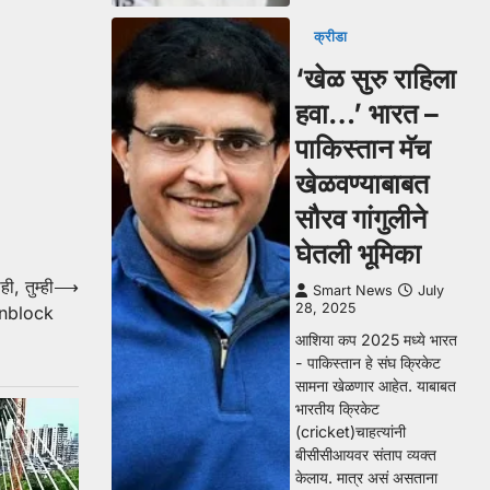
क्रीडा
‘खेळ सुरु राहिला
हवा…’ भारत –
पाकिस्तान मॅच
खेळवण्याबाबत
सौरव गांगुलीने
घेतली भूमिका
ी, तुम्ही
⟶
Smart News
July
28, 2025
Unblock
आशिया कप 2025 मध्ये भारत
- पाकिस्तान हे संघ क्रिकेट
सामना खेळणार आहेत. याबाबत
भारतीय क्रिकेट
(cricket)चाहत्यांनी
बीसीसीआयवर संताप व्यक्त
केलाय. मात्र असं असताना