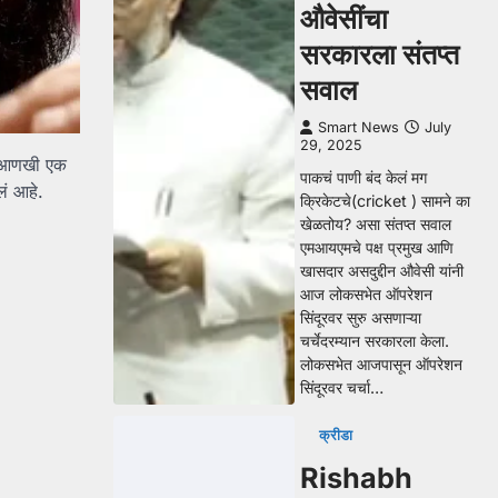
औवेसींचा
सरकारला संतप्त
सवाल
Smart News
July
29, 2025
नी आणखी एक
पाकचं पाणी बंद केलं मग
लं आहे.
क्रिकेटचे(cricket ) सामने का
खेळतोय? असा संतप्त सवाल
एमआयएमचे पक्ष प्रमुख आणि
खासदार असदुद्दीन औवेसी यांनी
आज लोकसभेत ऑपरेशन
सिंदूरवर सुरु असणाऱ्या
चर्चेदरम्यान सरकारला केला.
लोकसभेत आजपासून ऑपरेशन
सिंदूरवर चर्चा…
क्रीडा
Rishabh