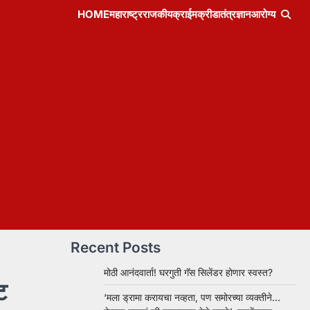
HOME
महाराष्ट्र
राजकीय
क्राईम
क्रीडा
तंत्रज्ञान
आरोग्य
Recent Posts
मोठी आनंदवार्ता! घरगुती गॅस सिलेंडर होणार स्वस्त?
ट
‘मला ड्रामा करायचा नव्हता, पण समोरच्या व्यक्तीने…