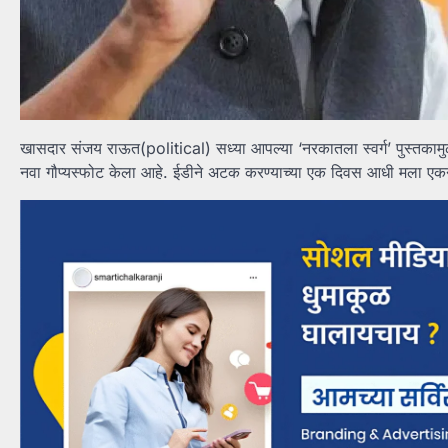
खासदार संजय राऊत(political) सध्या आपल्या ‘नरकातला स्वर्ग’ पुस्तकामुळे
नवा गौप्यस्फोट केला आहे. ईडीने अटक करण्याच्या एक दिवस आधी मला एकनाथ 