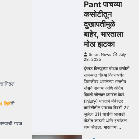
Pant पाचव्या
कसोटीतून
दुखापतीमुळे
बाहेर, भारताला
मोठा झटका
Smart News
July
28, 2025
इंग्लंड विरुद्धच्या चौथ्या कसोटी
सामन्यात चौथ्या दिवसापर्यंत
पिछाडीवर असलेल्या भारतीय
सांगितलं
संघाने पाचव्या आणि अंतिम
दिवशी जोरदार कमबॅक केलं.
(injury) भारताने मँचेस्टर
 शिदें
नी
कसोटीतील पाचव्या दिवशी 27
जुलैला 311 धावांची आघाडी
मोडीत काढली आणि इंग्लंडला
ोलण्याची गरज
घाम फोडला. भारताच्या…