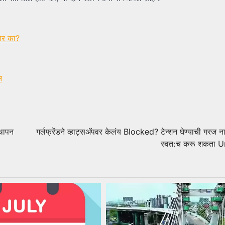
णार का?
न
्थापन
गर्लफ्रेंडने व्हाट्सअ‍ॅपवर केलंय Blocked? टेन्शन घेण्याची गरज नाह
स्वत:च करू शकता 