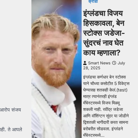
क्रीडा
इंग्लंडचा विजय
हिसकावला, बेन
स्टोक्स जडेजा-
सुंदरचं नाव घेत
काय म्हणाला?
Smart News
July
28, 2025
इंग्लंडचा कर्णधार बेन स्टोक्स
याने चौथ्या कसोटीत 5 विकेट्स
घेण्यासह शतकही केलं.(test)
मात्र त्यानंतरही इंग्लंड
मँचेस्टरमध्ये विजय मिळवू
शकली नाही. रवींद्र जडेजा
ा आरोप संजय
आणि वॉशिंग्टन सुंदर या जोडीने
द्विशतकी भागीदारी करत सामना
बरोबरीत सोडवला. इंग्लंडने
ाही. ते आपले
मँचेस्टरमध्ये…