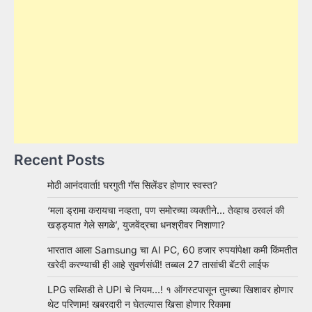
Recent Posts
मोठी आनंदवार्ता! घरगुती गॅस सिलेंडर होणार स्वस्त?
‘मला ड्रामा करायचा नव्हता, पण समोरच्या व्यक्तीने… तेव्हाच ठरवलं की
खड्ड्यात गेले सगळे’, युजवेंद्रचा धनश्रीवर निशाणा?
भारतात आला Samsung चा AI PC, 60 हजार रुपयांपेक्षा कमी किंमतीत
खरेदी करण्याची ही आहे सुवर्णसंधी! तब्बल 27 तासांची बॅटरी लाईफ
LPG सब्सिडी ते UPI चे नियम…! १ ऑगस्टपासून तुमच्या खिशावर होणार
थेट परिणाम! खबरदारी न घेतल्यास खिसा होणार रिकामा