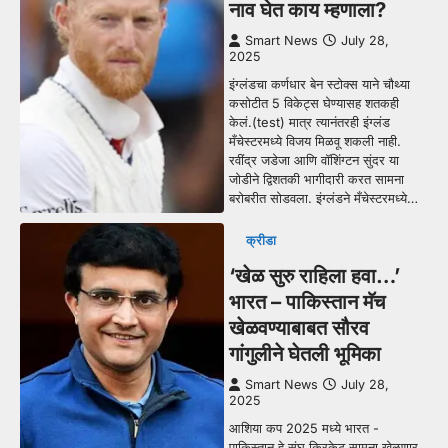
नाव घेत काय म्हणाला?
Smart News
July 28,
2025
इंग्लंडचा कर्णधार बेन स्टोक्स याने चौथ्या
कसोटीत 5 विकेट्स घेण्यासह शतकही
केलं.(test) मात्र त्यानंतरही इंग्लंड
मँचेस्टरमध्ये विजय मिळवू शकली नाही.
रवींद्र जडेजा आणि वॉशिंग्टन सुंदर या
जोडीने द्विशतकी भागीदारी करत सामना
बरोबरीत सोडवला. इंग्लंडने मँचेस्टरमध्ये…
क्रीडा
‘खेळ सुरु राहिला हवा…’
भारत – पाकिस्तान मॅच
खेळवण्याबाबत सौरव
गांगुलीने घेतली भूमिका
Smart News
July 28,
2025
आशिया कप 2025 मध्ये भारत -
पाकिस्तान हे संघ क्रिकेट सामना खेळणार