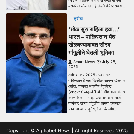
जोडीने द्विशतकी भागीदारी करत सामना
बरोबरीत सोडवला. इंग्लंडने मँचेस्टरमध्ये…
क्रीडा
‘खेळ सुरु राहिला हवा…’
भारत – पाकिस्तान मॅच
खेळवण्याबाबत सौरव
गांगुलीने घेतली भूमिका
Smart News
July 28,
2025
आशिया कप 2025 मध्ये भारत -
पाकिस्तान हे संघ क्रिकेट सामना खेळणार
आहेत. याबाबत भारतीय क्रिकेट
(cricket)चाहत्यांनी बीसीसीआयवर संताप
व्यक्त केलाय. मात्र असं असताना माजी
कर्णधार सौरव गांगुलीने सामना खेळवला
जावा याच्या बाजूने भूमिका घेतलीये.…
Copyright © Alphabet News | All right Resreved 2025