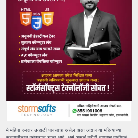
मे महिना दमदार उन्हाळी पावसाचा असेल असा अंदाज या महिन्याच्या
सुरुवातीलाच वर्तवम्यात आला आहे. असं असलं तरीही तापमान वाढीमुळं