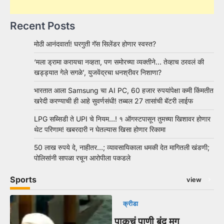
Recent Posts
मोठी आनंदवार्ता! घरगुती गॅस सिलेंडर होणार स्वस्त?
‘मला ड्रामा करायचा नव्हता, पण समोरच्या व्यक्तीने… तेव्हाच ठरवलं की
खड्ड्यात गेले सगळे’, युजवेंद्रचा धनश्रीवर निशाणा?
भारतात आला Samsung चा AI PC, 60 हजार रुपयांपेक्षा कमी किंमतीत
खरेदी करण्याची ही आहे सुवर्णसंधी! तब्बल 27 तासांची बॅटरी लाईफ
LPG सब्सिडी ते UPI चे नियम…! १ ऑगस्टपासून तुमच्या खिशावर होणार
थेट परिणाम! खबरदारी न घेतल्यास खिसा होणार रिकामा
50 लाख रुपये दे, नाहीतर…; व्यावसायिकाला धमकी देत मागितली खंडणी;
पोलिसांनी सापळा रचून आरोपीला पकडले
Sports
view
क्रीडा
पाकचं पाणी बंद मग