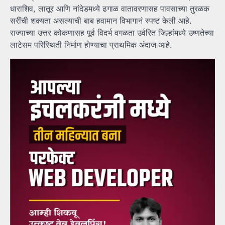
धाराशिव, लातूर आणि नांदेडमध्ये ढगाळ वातावरणासह पावसाच्या तुरळक
सरींची शक्यता असल्याची बाब हवामान विभागानं स्पष्ट केली आहे.
राज्याच्या उत्तर कोकणासह पूर्व विदर्भ वगळता उर्वरित जिल्हांमध्ये उष्णतेच्या
लाटेसम परिस्थिती निर्माण होण्याचा प्राथमिक अंदाज आहे.