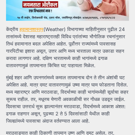
केंद्रीय
हवामानशास्त्र
(Weather) विभागाच्या माहितीनुसार पुढील 24
तासांमध्ये देशासह महाराष्ट्रातही विविध प्रांतांच्या भौगोलिक रचनांनुसार
तिथं हवामानात बदल अपेक्षित आहेत. पूर्वोत्तर राज्यांमध्ये पावसासह
गारपिटीचा इशारा असून, उत्तर आणि मध्य भारताला मात्र उकाडा सहन
करावा लागणार आहे. दक्षिण भारतामध्ये काही भागांमध्ये ढगाळ
वातावरणामुळं तापमानात किंचित घट पाहायला मिळेल.
मुंबई शहर आणि उपनगरांमध्ये कमाल तापमानाच दोन ते तीन अंशांची घट
अपेक्षित आहे. मात्र दमट वातावरणामुळं उष्मा मात्र घाम फोडताना दिसेल.
मध्य महाराष्ट्र आणि मराठवाडा, विदर्भाच्या काही भागांमध्येही सूर्याचा कहर
सुरूच राहील. तर, मधूनच येणारी अवकाळीची सर गोंधळ उडवून जाईल.
दिवसाचा उत्तरार्ध सुरू झाल्यानंतर मराठवाडा, विदर्भामध्ये आकाश अंशत:
ढगाळ राहणार असून, पुढच्या 2 ते 5 दिवसांसाठी येथील काही
जिल्ह्यांमध्ये पावसाचा अंदाज वर्तवण्यात आला आहे.
मराठवाड्यात काही ठिकाणी तापमान उष्ण आणि दमट असेल. तर,