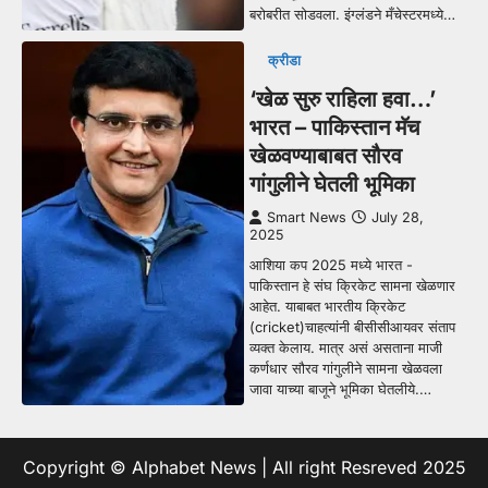
बरोबरीत सोडवला. इंग्लंडने मँचेस्टरमध्ये…
क्रीडा
‘खेळ सुरु राहिला हवा…’
भारत – पाकिस्तान मॅच
खेळवण्याबाबत सौरव
गांगुलीने घेतली भूमिका
Smart News
July 28,
2025
आशिया कप 2025 मध्ये भारत -
पाकिस्तान हे संघ क्रिकेट सामना खेळणार
आहेत. याबाबत भारतीय क्रिकेट
(cricket)चाहत्यांनी बीसीसीआयवर संताप
व्यक्त केलाय. मात्र असं असताना माजी
कर्णधार सौरव गांगुलीने सामना खेळवला
जावा याच्या बाजूने भूमिका घेतलीये.…
Copyright © Alphabet News | All right Resreved 2025