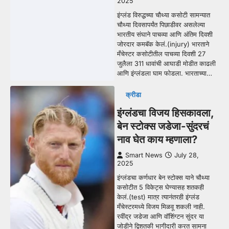
2025
इंग्लंड विरुद्धच्या चौथ्या कसोटी सामन्यात
चौथ्या दिवसापर्यंत पिछाडीवर असलेल्या
भारतीय संघाने पाचव्या आणि अंतिम दिवशी
जोरदार कमबॅक केलं.(injury) भारताने
मँचेस्टर कसोटीतील पाचव्या दिवशी 27
जुलैला 311 धावांची आघाडी मोडीत काढली
आणि इंग्लंडला घाम फोडला. भारताच्या…
क्रीडा
इंग्लंडचा विजय हिसकावला,
बेन स्टोक्स जडेजा-सुंदरचं
नाव घेत काय म्हणाला?
Smart News
July 28,
2025
इंग्लंडचा कर्णधार बेन स्टोक्स याने चौथ्या
कसोटीत 5 विकेट्स घेण्यासह शतकही
केलं.(test) मात्र त्यानंतरही इंग्लंड
मँचेस्टरमध्ये विजय मिळवू शकली नाही.
रवींद्र जडेजा आणि वॉशिंग्टन सुंदर या
जोडीने द्विशतकी भागीदारी करत सामना