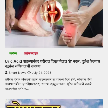
आरोग्य
लाईफस्टाइल
Uric Acid वाढल्यानंतर शरीरात दिसून येतात ‘हे’ बदल, दुर्लक्ष केल्यास
उद्भवेल संधिवाताची समस्या
Smart News
July 21, 2025
शरीरात यूरिक अ‍ॅसिडची पातळी वाढल्यानंतर सांध्यांमध्ये वेदना होणे, संधिवात किंवा
आरोग्यासंबंधित इतरही(health) समस्या उद्भवू लागतात. यूरिक अ‍ॅसिडची पातळी
वाढल्यानंतर शरीरात…