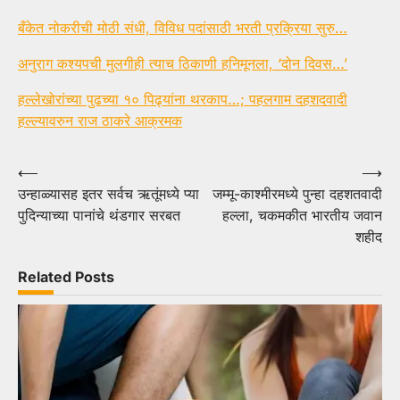
बँकेत नोकरीची मोठी संधी, विविध पदांसाठी भरती प्रक्रिया सुरु…
अनुराग कश्यपची मुलगीही त्याच ठिकाणी हनिमूनला, ‘दोन दिवस…’
हल्लेखोरांच्या पुढच्या १० पिढ्यांना थरकाप…; पहलगाम दहशदवादी
हल्ल्यावरुन राज ठाकरे आक्रमक
Post
⟵
⟶
उन्हाळ्यासह इतर सर्वच ऋतूंमध्ये प्या
जम्मू-काश्मीरमध्ये पुन्हा दहशतवादी
navigation
पुदिन्याच्या पानांचे थंडगार सरबत
हल्ला, चकमकीत भारतीय जवान
शहीद
Related Posts