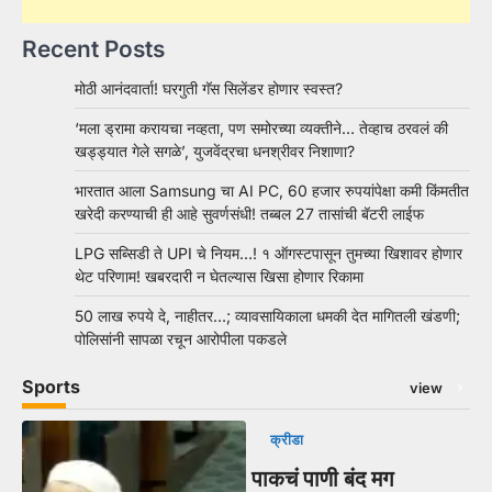
Recent Posts
मोठी आनंदवार्ता! घरगुती गॅस सिलेंडर होणार स्वस्त?
‘मला ड्रामा करायचा नव्हता, पण समोरच्या व्यक्तीने… तेव्हाच ठरवलं की
खड्ड्यात गेले सगळे’, युजवेंद्रचा धनश्रीवर निशाणा?
भारतात आला Samsung चा AI PC, 60 हजार रुपयांपेक्षा कमी किंमतीत
खरेदी करण्याची ही आहे सुवर्णसंधी! तब्बल 27 तासांची बॅटरी लाईफ
LPG सब्सिडी ते UPI चे नियम…! १ ऑगस्टपासून तुमच्या खिशावर होणार
थेट परिणाम! खबरदारी न घेतल्यास खिसा होणार रिकामा
50 लाख रुपये दे, नाहीतर…; व्यावसायिकाला धमकी देत मागितली खंडणी;
पोलिसांनी सापळा रचून आरोपीला पकडले
Sports
view
क्रीडा
पाकचं पाणी बंद मग