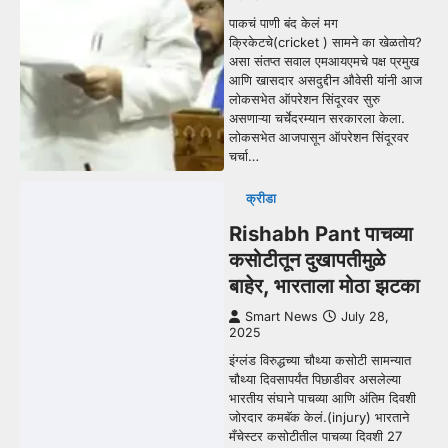
पाकचं पाणी बंद केलं मग
क्रिकेटचे(cricket ) सामने का खेळतोय?
असा संतप्त सवाल एमआयएमचे पक्ष प्रमुख
आणि खासदार असदुद्दीन औवेसी यांनी आज
लोकसभेत ऑपरेशन सिंदूरवर सुरु
असणाऱ्या चर्चेदरम्यान सरकारला केला.
लोकसभेत आजपासून ऑपरेशन सिंदूरवर
चर्चा…
क्रीडा
Rishabh Pant पाचव्या
कसोटीतून दुखापतीमुळे
बाहेर, भारताला मोठा झटका
Smart News
July 28,
2025
इंग्लंड विरुद्धच्या चौथ्या कसोटी सामन्यात
चौथ्या दिवसापर्यंत पिछाडीवर असलेल्या
भारतीय संघाने पाचव्या आणि अंतिम दिवशी
जोरदार कमबॅक केलं.(injury) भारताने
मँचेस्टर कसोटीतील पाचव्या दिवशी 27