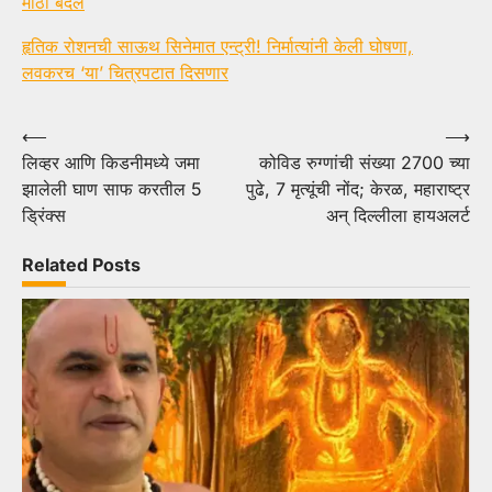
मोठा बदल
हृतिक रोशनची साऊथ सिनेमात एन्ट्री! निर्मात्यांनी केली घोषणा,
लवकरच ‘या’ चित्रपटात दिसणार
Post
⟵
⟶
लिव्हर आणि किडनीमध्ये जमा
कोविड रुग्णांची संख्या 2700 च्या
navigation
झालेली घाण साफ करतील 5
पुढे, 7 मृत्यूंची नोंद; केरळ, महाराष्ट्र
ड्रिंक्स
अन् दिल्लीला हायअलर्ट
Related Posts