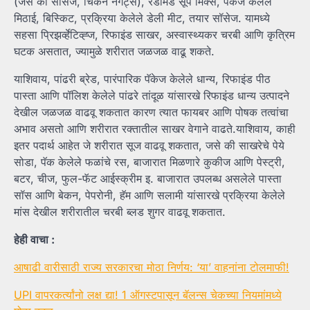
(जसे की सॉसेज, चिकन नगेट्स), रेडीमेड सूप मिक्स, पॅकेज केलेले
मिठाई, बिस्किट, प्रक्रिया केलेले डेली मीट, तयार सॉसेज. यामध्ये
सहसा प्रिझर्व्हेटिव्ह्ज, रिफाइंड साखर, अस्वास्थ्यकर चरबी आणि कृत्रिम
घटक असतात, ज्यामुळे शरीरात जळजळ वाढू शकते.
याशिवाय, पांढरी ब्रेड, पारंपारिक पॅकेज केलेले धान्य, रिफाइंड पीठ
पास्ता आणि पॉलिश केलेले पांढरे तांदूळ यांसारखे रिफाइंड धान्य उत्पादने
देखील जळजळ वाढवू शकतात कारण त्यात फायबर आणि पोषक तत्वांचा
अभाव असतो आणि शरीरात रक्तातील साखर वेगाने वाढते.याशिवाय, काही
इतर पदार्थ आहेत जे शरीरात सूज वाढवू शकतात, जसे की साखरेचे पेये
सोडा, पॅक केलेले फळांचे रस, बाजारात मिळणारे कुकीज आणि पेस्ट्री,
बटर, चीज, फुल-फॅट आईस्क्रीम इ. बाजारात उपलब्ध असलेले पास्ता
सॉस आणि बेकन, पेपरोनी, हॅम आणि सलामी यांसारखे प्रक्रिया केलेले
मांस देखील शरीरातील चरबी ब्लड शुगर वाढवू शकतात.
हेही वाचा :
आषाढी वारीसाठी राज्य सरकारचा मोठा निर्णय: ‘या’ वाहनांना टोलमाफी!
UPI वापरकर्त्यांनो लक्ष द्या! 1 ऑगस्टपासून बॅलन्स चेकच्या नियमांमध्ये