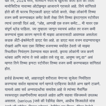
खरं तर, 2024 मध्ये, सामंथाने स्वत:च खुलासा केला होत की तिला
मायोसिटिस नावाच्या ऑटोइम्यून आजाराने ग्रासले आहे. तिने सांगितले
होते की ती फारच स्ट्रिकली डाएट फॉलो करते. जेव्हा लोकांनी तिच्या
वजन कमी करण्याबद्दल कमेंट केली तेव्हा तिने तिच्या इंस्टाग्राम स्टोरीवर
त्याचं उत्तरही दिलं आहे, “ओह, आणखी एक वजन कमेंट… मी यावर एक
संपूर्ण थ्रेड पाहिला. जर तुम्हाला जाणून घ्यायचं असेल तर वजन कमी
करण्याचं मुख्य कारण म्हणजे मी माझ्या आजारासाठी आवश्यक असलेला
कडक अँटी-इंफ्लेमेटरी डाएट घेत आहे. हा डाएट मला वजन वाढण्यापासून
रोखतो आणि मला एका विशिष्ट वजनाच्या मर्यादेत ठेवतो जो माझ्या
स्थितीवर नियंत्रण ठेवण्यास मदत करतो. कृपया लोकांनी जज करणे
थांबवा आणि त्यांना ते जसे आहेत तसे राहू द्या. आयुष्य जगू द्या” असं
म्हणत तिने तिच्या इन्स्टा स्टोरीवर तिच्या वजन कमी करण्याबद्दल सांगितलं
होत.
हार्वर्ड हेल्थच्या मते, आहाराद्वारे शरीराला येणाऱ्या सुजेला नियंत्रित
करण्याचा सर्वात महत्वाचा मार्ग म्हणजे प्रक्रिया केलेले अन्न खाणे टाळणे.
यामध्ये अशा सर्व अन्नपदार्थांचा समावेश आहे जे त्यांच्या नैसर्गिक
स्वरूपातून लक्षणीयरीत्या बदलले आहेत आणि सहसा पॅकेजमध्ये उपलब्ध
असतात. (serious )जसे की रेडीमेड जेवण, आधीच शिजवलेले मांस