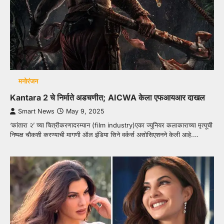
मनोरंजन
Kantara 2 चे निर्माते अडचणीत; AICWA केला एफआयआर दाखल
Smart News
May 9, 2025
‘कांतारा २’ च्या चित्रीकरणादरम्यान (film industry)एका ज्युनियर कलाकाराच्या मृत्यूची
निष्पक्ष चौकशी करण्याची मागणी ऑल इंडिया सिने वर्कर्स असोसिएशनने केली आहे.…