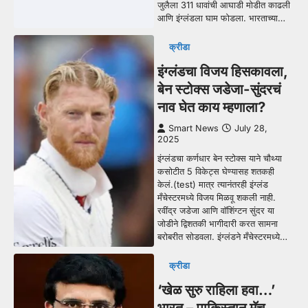
जुलैला 311 धावांची आघाडी मोडीत काढली
आणि इंग्लंडला घाम फोडला. भारताच्या…
क्रीडा
इंग्लंडचा विजय हिसकावला,
बेन स्टोक्स जडेजा-सुंदरचं
नाव घेत काय म्हणाला?
Smart News
July 28,
2025
इंग्लंडचा कर्णधार बेन स्टोक्स याने चौथ्या
कसोटीत 5 विकेट्स घेण्यासह शतकही
केलं.(test) मात्र त्यानंतरही इंग्लंड
मँचेस्टरमध्ये विजय मिळवू शकली नाही.
रवींद्र जडेजा आणि वॉशिंग्टन सुंदर या
जोडीने द्विशतकी भागीदारी करत सामना
बरोबरीत सोडवला. इंग्लंडने मँचेस्टरमध्ये…
क्रीडा
‘खेळ सुरु राहिला हवा…’
भारत – पाकिस्तान मॅच