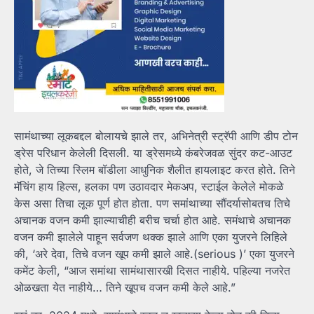
सामंथाच्या लूकबद्दल बोलायचे झाले तर, अभिनेत्री स्ट्रॅपी आणि डीप टोन
ड्रेस परिधान केलेली दिसली. या ड्रेसमध्ये कंबरेजवळ सुंदर कट-आउट
होते, जे तिच्या स्लिम बॉडीला आधुनिक शैलीत हायलाइट करत होते. तिने
मॅचिंग हाय हिल्स, हलका पण उठावदार मेकअप, स्टाईल केलेले मोकळे
केस असा तिचा लूक पूर्ण होत होता. पण समांथाच्या सौंदर्यासोबतच तिचे
अचानक वजन कमी झाल्याचीही बरीच चर्चा होत आहे. समंथाचे अचानक
वजन कमी झालेले पाहून सर्वजण थक्क झाले आणि एका युजरने लिहिले
की, ‘अरे देवा, तिचे वजन खूप कमी झाले आहे.(serious )’ एका युजरने
कमेंट केली, “आज समांथा सामंथासारखी दिसत नाहीये. पहिल्या नजरेत
ओळखता येत नाहीये… तिने खूपच वजन कमी केले आहे.”