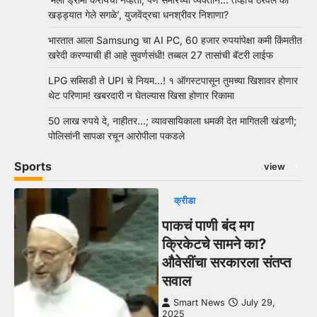
खड्ड्यात गेले सगळे’, युजवेंद्रचा धनश्रीवर निशाणा?
भारतात आला Samsung चा AI PC, 60 हजार रुपयांपेक्षा कमी किंमतीत
खरेदी करण्याची ही आहे सुवर्णसंधी! तब्बल 27 तासांची बॅटरी लाईफ
LPG सब्सिडी ते UPI चे नियम…! १ ऑगस्टपासून तुमच्या खिशावर होणार
थेट परिणाम! खबरदारी न घेतल्यास खिसा होणार रिकामा
50 लाख रुपये दे, नाहीतर…; व्यावसायिकाला धमकी देत मागितली खंडणी;
पोलिसांनी सापळा रचून आरोपीला पकडले
Sports
view
क्रीडा
पाकचं पाणी बंद मग
क्रिकेटचे सामने का?
औवेसींचा सरकारला संतप्त
सवाल
Smart News
July 29,
2025