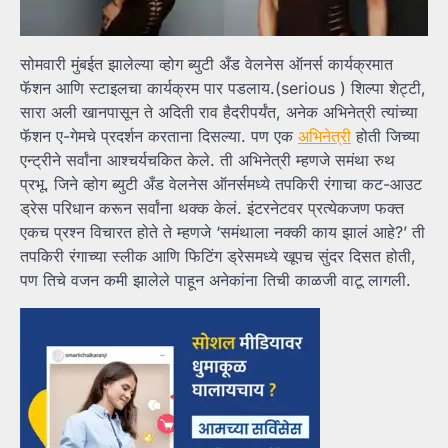
सोमवारी मुंबईत झालेल्या व्होग ब्युटी अँड वेलनेस ऑनर्स कार्यक्रमात
फॅशन आणि स्टाइलचा कार्यक्रम पार पडलाय.(serious ) शिल्पा शेट्टी,
सारा अली खानपासून ते अदिती राव हैदरीपर्यंत, अनेक अभिनेत्री त्यांच्या
फॅशन ए-गेमचे प्रदर्शन करताना दिसल्या. पण एक
अभिनेत्री
होती जिच्या
एन्ट्रीने सर्वांना आश्चर्यचकित केले. ती अभिनेत्री म्हणजे समंथा रुथ
प्रभू. जिने व्होग ब्युटी अँड वेलनेस ऑनर्समध्ये तपकिरी रंगाचा कट-आउट
ड्रेस परिधान करून सर्वांना थक्क केलं. इंटरनेटवर प्रत्येकजण फक्त
एकच प्रश्न विचारत होते ते म्हणजे ‘समंथाला नक्की काय झालं आहे?’ ती
तपकिरी रंगाच्या स्लीक आणि फिटिंग ड्रेसमध्ये खूपच सुंदर दिसत होती,
पण तिचे वजन कमी झालेले पाहून अनेकांना तिची काळजी वाटू लागली.