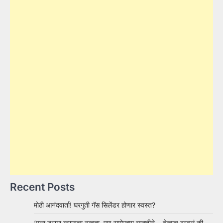
Recent Posts
मोठी आनंदवार्ता! घरगुती गॅस सिलेंडर होणार स्वस्त?
‘मला ड्रामा करायचा नव्हता, पण समोरच्या व्यक्तीने… तेव्हाच ठरवलं की