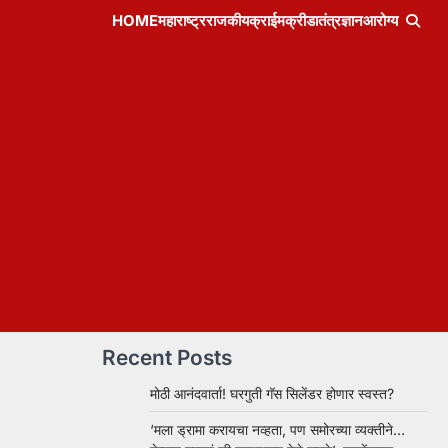
HOME
महाराष्ट्र
राजकीय
क्राईम
क्रीडा
तंत्रज्ञान
आरोग्य
Recent Posts
मोठी आनंदवार्ता! घरगुती गॅस सिलेंडर होणार स्वस्त?
‘मला ड्रामा करायचा नव्हता, पण समोरच्या व्यक्तीने…