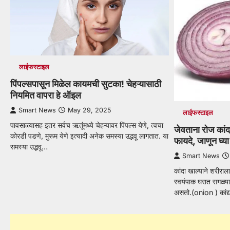
लाईफस्टाइल
पिंपल्सपासून मिळेल कायमची सुटका! चेहऱ्यासाठी
नियमित वापरा हे ऑइल
Smart News
May 29, 2025
लाईफस्टाइल
पावसाळ्यासह इतर सर्वच ऋतूंमध्ये चेहऱ्यावर पिंपल्स येणे, त्वचा
जेवताना रोज कांद
कोरडी पडणे, मुरूम येणे इत्यादी अनेक समस्या उद्भवू लागतात. या
फायदे, जाणून घ्य
समस्या उद्भवू…
Smart News
कांदा खाल्याने शरीरा
स्वयंपाक घरात सगळ्यात म
असतो.(onion ) कांद्