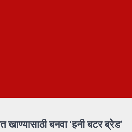
बत खाण्यासाठी बनवा ‘हनी बटर ब्रेड’