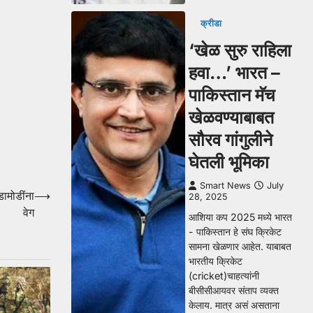
क्रीडा
‘खेळ सुरु राहिला
हवा…’ भारत –
पाकिस्तान मॅच
खेळवण्याबाबत
सौरव गांगुलीने
घेतली भूमिका
Smart News
July
डामोडींना
⟶
28, 2025
वेग
आशिया कप 2025 मध्ये भारत
- पाकिस्तान हे संघ क्रिकेट
सामना खेळणार आहेत. याबाबत
भारतीय क्रिकेट
(cricket)चाहत्यांनी
बीसीसीआयवर संताप व्यक्त
केलाय. मात्र असं असताना