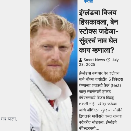
क्रीडा
इंग्लंडचा विजय
हिसकावला, बेन
स्टोक्स जडेजा-
सुंदरचं नाव घेत
काय म्हणाला?
Smart News
July
28, 2025
इंग्लंडचा कर्णधार बेन स्टोक्स
याने चौथ्या कसोटीत 5 विकेट्स
घेण्यासह शतकही केलं.(test)
मात्र त्यानंतरही इंग्लंड
मँचेस्टरमध्ये विजय मिळवू
शकली नाही. रवींद्र जडेजा
आणि वॉशिंग्टन सुंदर या जोडीने
द्विशतकी भागीदारी करत सामना
त मध घाला.
बरोबरीत सोडवला. इंग्लंडने
मँचेस्टरमध्ये…