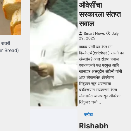
औवेसींचा
सरकारला संतप्त
सवाल
Smart News
July
29, 2025
रात्री
पाकचं पाणी बंद केलं मग
ter Bread)
क्रिकेटचे(cricket ) सामने का
खेळतोय? असा संतप्त सवाल
एमआयएमचे पक्ष प्रमुख आणि
खासदार असदुद्दीन औवेसी यांनी
आज लोकसभेत ऑपरेशन
सिंदूरवर सुरु असणाऱ्या
चर्चेदरम्यान सरकारला केला.
लोकसभेत आजपासून ऑपरेशन
सिंदूरवर चर्चा…
क्रीडा
Rishabh