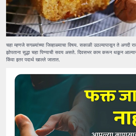
चहा म्हणजे सगळ्यांच्या जिव्हाळ्याचा विषय. सकाळी उठल्यापासून ते अगदी रा
झोपताना सुद्धा चहा पिण्याची सवय असते. दिवसभर काम करून थकून आल्या
किंवा इतर पदार्थ खाल्ले जातात.