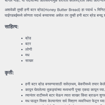
चांगले नाही. या पदार्थांच्या अतिसेवनामुळे शरीरात कोलेस्ट्रॉल किंवा आरोग्
अशावेळी तुम्ही हनी बटर ब्रेड(Honey Butter Bread) हा पदार्थ ५ मिनिटा
घाईगडबईमध्ये कोणता पदार्थ बनवायचा असेल तर तुम्ही हनी बटर ब्रेड बनवू
साहित्य:
ब्रेड
बटर
लोणी
मध
साखर
कृती:
हनी बटर ब्रेड बनवण्यासाठी सर्वप्रथम, बेकरीमध्ये तयार के
कापून घेतलेल्या तुकड्यांच्या मध्यभागी पुन्हा एकदा कापून घ्य
त्यानंतर वाटीमध्ये बटर घेऊन त्यात साखर किंवा ब्राऊन शुगर
मध घालून मिक्स केल्यानंतर सर्व मिश्रण व्यवस्थित फेटून घ्या