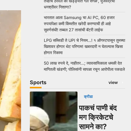
तेव्हाच ठरवलं की खड्ड्यात गेले सगळे’, युजवेंद्रचा
धनश्रीवर निशाणा?
भारतात आला Samsung चा AI PC, 60 हजार
रुपयांपेक्षा कमी किंमतीत खरेदी करण्याची ही आहे
सुवर्णसंधी! तब्बल 27 तासांची बॅटरी लाईफ
LPG सब्सिडी ते UPI चे नियम…! १ ऑगस्टपासून तुमच्या
खिशावर होणार थेट परिणाम! खबरदारी न घेतल्यास खिसा
होणार रिकामा
50 लाख रुपये दे, नाहीतर…; व्यावसायिकाला धमकी देत
मागितली खंडणी; पोलिसांनी सापळा रचून आरोपीला पकडले
Sports
view
क्रीडा
पाकचं पाणी बंद
मग क्रिकेटचे
सामने का?