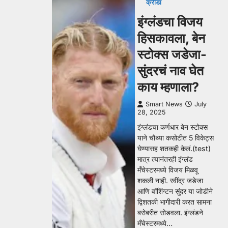
क्रीडा
इंग्लंडचा विजय
हिसकावला, बेन
स्टोक्स जडेजा-
सुंदरचं नाव घेत
काय म्हणाला?
Smart News
July
28, 2025
इंग्लंडचा कर्णधार बेन स्टोक्स
याने चौथ्या कसोटीत 5 विकेट्स
घेण्यासह शतकही केलं.(test)
मात्र त्यानंतरही इंग्लंड
मँचेस्टरमध्ये विजय मिळवू
शकली नाही. रवींद्र जडेजा
आणि वॉशिंग्टन सुंदर या जोडीने
द्विशतकी भागीदारी करत सामना
बरोबरीत सोडवला. इंग्लंडने
मँचेस्टरमध्ये…