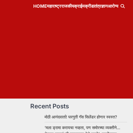
HOME
महाराष्ट्र
राजकीय
क्राईम
क्रीडा
तंत्रज्ञान
आरोग्य
Recent Posts
मोठी आनंदवार्ता! घरगुती गॅस सिलेंडर होणार स्वस्त?
‘मला ड्रामा करायचा नव्हता, पण समोरच्या व्यक्तीने…