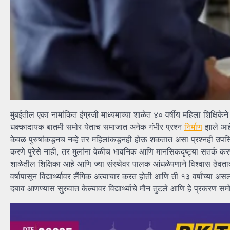
मुंबईतील एका नामांकित इंग्रजी माध्यमाच्या शाळेत ४० वर्षीय महिला शिक्षिके
धक्कादायक बातमी समोर येताच समाजात अनेक गंभीर प्रश्न
निर्माण
झाले आहे
केवळ पुरुषांकडूनच नव्हे तर महिलांकडूनही होऊ शकतात असा प्रश्नही उपस्थि
करणे पुरेसे नाही, तर मुलांना वेळीच भावनिक आणि मानसिकदृष्ट्या सतर्क कर
शाळेतील शिक्षिका आहे आणि ज्या संस्थेवर पालक आंधळेपणाने विश्वास ठेवत
वर्षापासून विद्यार्थ्यावर लैंगिक अत्याचार करत होती आणि ती १३ वर्षांच्या असल्या
दबाव आणण्यास सुरुवात केल्यावर विद्यार्थ्याचे मौन तुटले आणि हे प्रकरण स