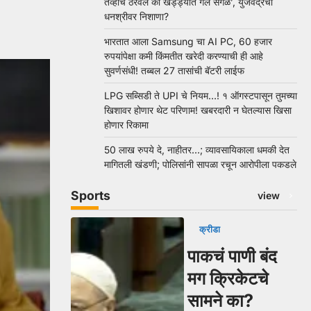
तेव्हाच ठरवलं की खड्ड्यात गेले सगळे’, युजवेंद्रचा
धनश्रीवर निशाणा?
भारतात आला Samsung चा AI PC, 60 हजार
रुपयांपेक्षा कमी किंमतीत खरेदी करण्याची ही आहे
सुवर्णसंधी! तब्बल 27 तासांची बॅटरी लाईफ
LPG सब्सिडी ते UPI चे नियम…! १ ऑगस्टपासून तुमच्या
खिशावर होणार थेट परिणाम! खबरदारी न घेतल्यास खिसा
होणार रिकामा
50 लाख रुपये दे, नाहीतर…; व्यावसायिकाला धमकी देत
मागितली खंडणी; पोलिसांनी सापळा रचून आरोपीला पकडले
Sports
view
क्रीडा
पाकचं पाणी बंद
मग क्रिकेटचे
सामने का?