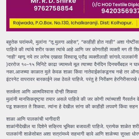
बहुतेक घरांमध्ये, मुलांना “तू मुलगा आहेस”, “काहीही होत नाही” अशा गोष्टींस
पाहिजे की त्यांचे शरीर फक्त त्यांचे आहे आणि जर कोणतीही व्यक्ती मग ती 
‘नाही’ म्हणू नये तर लगेच एखाद्या विश्वासू प्रौढ व्यक्तीलाही सांगावे.पालकां
)दररोज १०-१५ मिनिटे काढा ज्यामध्ये मूल त्याच्या दैनंदिन दिनचर्येबद्दल न घ
नका.आजच्या काळात मुले केवळ शाळा किंवा नातेवाईकांकडूनच नव्हे तर ऑनलाइ
इंटरनेट वापरावर बारकाईने लक्ष ठेवले पाहिजे. परंतु हे निरीक्षण हेरगिरीसारखे 
सतर्कता आणि आत्मविश्वास दोन्ही शिकवा
मुलांनी मानसिकदृष्ट्या तयार असले पाहिजे की जर कोणी त्यांच्याशी गैरवर्तन क
पडू शकतात ते शिकवा. त्यांना हे देखील सांगा की काहीही लपवणे किंवा सहन
शाळा आणि पालकांची भागीदारी
शाळांनीदेखील या दिशेने सक्रिय भूमिका बजावली पाहिजे. प्रत्येक शाळेत शरीर
पालकांनी शाळेसोबत अशा सत्रांमध्ये सहभागी व्हावे आणि शाळेच्या सुरक्षा धोरण