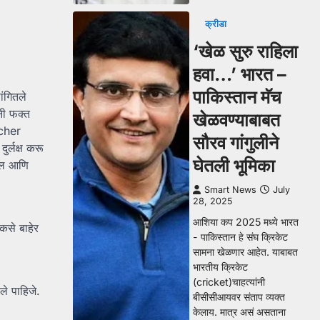
क्रीडा
‘खेळ सुरु राहिला
हवा…’ भारत –
पाकिस्तान मॅच
ांगितले
नी फक्त
खेळवण्याबाबत
eacher
सौरव गांगुलीने
ुर्लक्ष करू
घेतली भूमिका
ाईल आणि
Smart News
July
28, 2025
आशिया कप 2025 मध्ये भारत
 कसे बाहेर
- पाकिस्तान हे संघ क्रिकेट
सामना खेळणार आहेत. याबाबत
भारतीय क्रिकेट
(cricket)चाहत्यांनी
ले पाहिजे.
बीसीसीआयवर संताप व्यक्त
केलाय. मात्र असं असताना