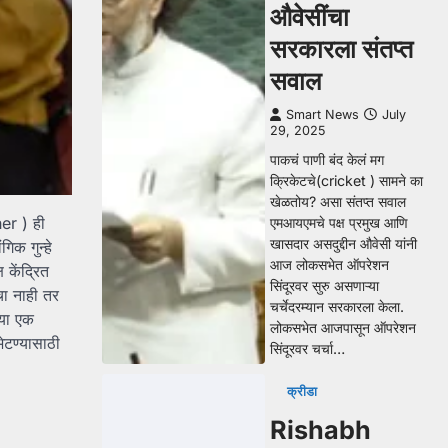
औवेसींचा
सरकारला संतप्त
सवाल
Smart News
July
29, 2025
पाकचं पाणी बंद केलं मग
क्रिकेटचे(cricket ) सामने का
खेळतोय? असा संतप्त सवाल
her ) ही
एमआयएमचे पक्ष प्रमुख आणि
खासदार असदुद्दीन औवेसी यांनी
िक गुन्हे
आज लोकसभेत ऑपरेशन
केंद्रित
सिंदूरवर सुरु असणाऱ्या
चा नाही तर
चर्चेदरम्यान सरकारला केला.
्या एक
लोकसभेत आजपासून ऑपरेशन
भेटण्यासाठी
सिंदूरवर चर्चा…
क्रीडा
Rishabh