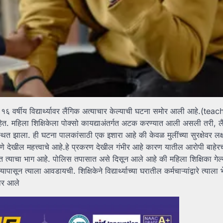
ने १६ वर्षीय विद्यार्थ्यावर लैंगिक अत्याचार केल्याची घटना समोर आली आहे.(teac
त. महिला शिक्षिकेला पोक्सो कायद्याअंतर्गत अटक करण्यात आली असली तरी, लैंग
त झाला. ही घटना पालकांसाठी एक इशारा आहे की केवळ मुलींच्या सुरक्षेवर लक्ष 
णे देखील महत्त्वाचे आहे.हे प्रकरण देखील गंभीर आहे कारण यातील आरोपी बाहेर
ात त्याचा भाग आहे. पोलिस तपासात असे दिसून आले आहे की महिला शिक्षिका गेल
पासून त्याला आवडायची. शिक्षिकेने विद्यार्थ्याच्या घरातील कर्मचाऱ्यांद्वारे त्याला 
मोर आले