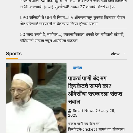
भारतात आला Samsung चा AI PC, 60 हजार रुपयांपेक्षा कमी किंमतीत
खरेदी करण्याची ही आहे सुवर्णसंधी! तब्बल 27 तासांची बॅटरी लाईफ
LPG सब्सिडी ते UPI चे नियम…! १ ऑगस्टपासून तुमच्या खिशावर होणार
थेट परिणाम! खबरदारी न घेतल्यास खिसा होणार रिकामा
50 लाख रुपये दे, नाहीतर…; व्यावसायिकाला धमकी देत मागितली खंडणी;
पोलिसांनी सापळा रचून आरोपीला पकडले
Sports
view
क्रीडा
पाकचं पाणी बंद मग
क्रिकेटचे सामने का?
औवेसींचा सरकारला संतप्त
सवाल
Smart News
July 29,
2025
पाकचं पाणी बंद केलं मग
क्रिकेटचे(cricket ) सामने का खेळतोय?