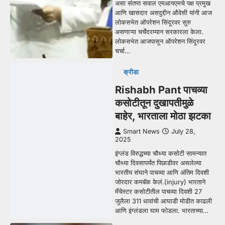
असा संतप्त सवाल एमआयएमचे पक्ष प्रमुख
आणि खासदार असदुद्दीन औवेसी यांनी आज
लोकसभेत ऑपरेशन सिंदूरवर सुरु
असणाऱ्या चर्चेदरम्यान सरकारला केला.
लोकसभेत आजपासून ऑपरेशन सिंदूरवर
चर्चा…
क्रीडा
Rishabh Pant पाचव्या
कसोटीतून दुखापतीमुळे
बाहेर, भारताला मोठा झटका
Smart News
July 28,
2025
इंग्लंड विरुद्धच्या चौथ्या कसोटी सामन्यात
चौथ्या दिवसापर्यंत पिछाडीवर असलेल्या
भारतीय संघाने पाचव्या आणि अंतिम दिवशी
जोरदार कमबॅक केलं.(injury) भारताने
मँचेस्टर कसोटीतील पाचव्या दिवशी 27
जुलैला 311 धावांची आघाडी मोडीत काढली
आणि इंग्लंडला घाम फोडला. भारताच्या…