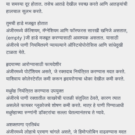
या समस्या दूर होतात. तसेच आतडे देखील स्वच्छ करते आणि आतड्यांची
हालचाल सुलभ करते.
तुमची हाडे मजबूत होतात
अंजीरमध्ये कॅल्शियम, मॅग्नेशियम आणि फॉस्फरस सारखी खनिजे असतात,
(empty )जी हाडे मजबूत करण्यासाठी आवश्यक असतात. यासाठी
अंजीरचे पाणी नियमितपणे प्यायल्याने ऑस्टियोपोरोसिस आणि सांधेदुखी
टाळता येते.
हृदयाच्या आरोग्यासाठी फायदेशीर
अंजीरमध्ये पोटॅशियम असते, जे रक्तदाब नियंत्रित करण्यास मदत करते.
याशिवाय कोलेस्टेरॉल कमी करून हृदयरोगाचा धोका देखील कमी करते.
मधुमेह नियंत्रित करण्यास उपयुक्त
अंजीरचे पाणी रक्तातील साखरेची पातळी संतुलित ठेवते, कारण त्यात
असलेले फायबर ग्लुकोजचे शोषण कमी करते. मात्र हे पाणी पिण्याआधी
मधुमेहाच्या रुग्णांनी डॉक्टरांचा सल्ला घेतल्यानंतरच ते प्यावे.
अशक्तपणा प्रतिबंध
अंजीरमध्ये लोहाचे प्रमाण चांगले असते, जे हिमोग्लोबिन वाढवण्यास मदत