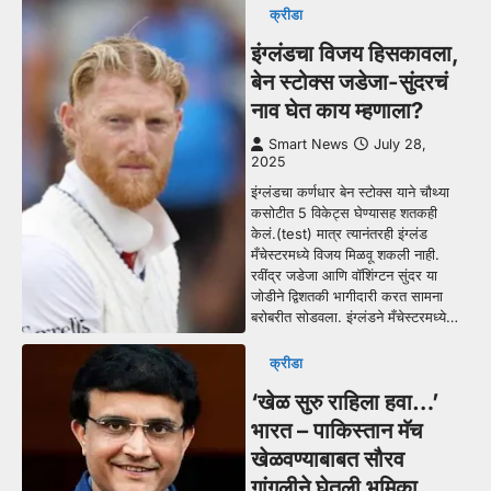
क्रीडा
इंग्लंडचा विजय हिसकावला,
बेन स्टोक्स जडेजा-सुंदरचं
नाव घेत काय म्हणाला?
Smart News
July 28,
2025
इंग्लंडचा कर्णधार बेन स्टोक्स याने चौथ्या
कसोटीत 5 विकेट्स घेण्यासह शतकही
केलं.(test) मात्र त्यानंतरही इंग्लंड
मँचेस्टरमध्ये विजय मिळवू शकली नाही.
रवींद्र जडेजा आणि वॉशिंग्टन सुंदर या
जोडीने द्विशतकी भागीदारी करत सामना
बरोबरीत सोडवला. इंग्लंडने मँचेस्टरमध्ये…
क्रीडा
‘खेळ सुरु राहिला हवा…’
भारत – पाकिस्तान मॅच
खेळवण्याबाबत सौरव
गांगुलीने घेतली भूमिका