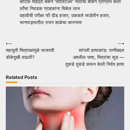
कोटक महिंद्रा बँकेने ‘सॉलिटेअर’ नावाचा बँकिंग प्रोग्राम केला
लाँच! निवडक ग्राहकांना मिळेल लाभ
दहावीची परीक्षा फी दीड हजार; उकळले साडेतीन हजार,
सानपाड्यातील रायन शाळेचा कारनामा
Post
⟵
⟶
महायुती मित्रपक्षांमुळे भाजपची
सांगली हत्याकांड: पत्नीबद्दल
navigation
डोकेदुखी वाढली?
अश्लील भाषा, मित्रांचा सुड —
तुकडे तुकडे करून केली निर्दय हत्या
Related Posts