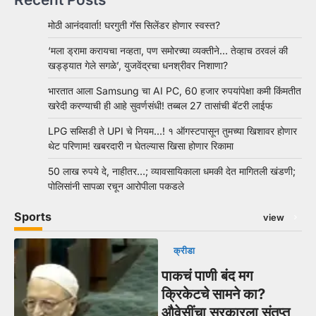
मोठी आनंदवार्ता! घरगुती गॅस सिलेंडर होणार स्वस्त?
‘मला ड्रामा करायचा नव्हता, पण समोरच्या व्यक्तीने… तेव्हाच ठरवलं की
खड्ड्यात गेले सगळे’, युजवेंद्रचा धनश्रीवर निशाणा?
भारतात आला Samsung चा AI PC, 60 हजार रुपयांपेक्षा कमी किंमतीत
खरेदी करण्याची ही आहे सुवर्णसंधी! तब्बल 27 तासांची बॅटरी लाईफ
LPG सब्सिडी ते UPI चे नियम…! १ ऑगस्टपासून तुमच्या खिशावर होणार
थेट परिणाम! खबरदारी न घेतल्यास खिसा होणार रिकामा
50 लाख रुपये दे, नाहीतर…; व्यावसायिकाला धमकी देत मागितली खंडणी;
पोलिसांनी सापळा रचून आरोपीला पकडले
Sports
view
क्रीडा
पाकचं पाणी बंद मग
क्रिकेटचे सामने का?
औवेसींचा सरकारला संतप्त