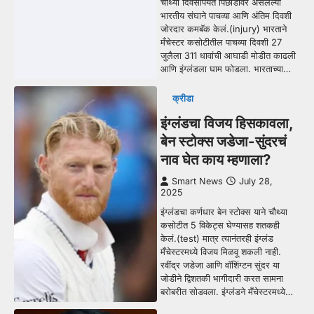
चौथ्या दिवसापर्यंत पिछाडीवर असलेल्या
भारतीय संघाने पाचव्या आणि अंतिम दिवशी
जोरदार कमबॅक केलं.(injury) भारताने
मँचेस्टर कसोटीतील पाचव्या दिवशी 27
जुलैला 311 धावांची आघाडी मोडीत काढली
आणि इंग्लंडला घाम फोडला. भारताच्या…
क्रीडा
इंग्लंडचा विजय हिसकावला,
बेन स्टोक्स जडेजा-सुंदरचं
नाव घेत काय म्हणाला?
Smart News
July 28,
2025
इंग्लंडचा कर्णधार बेन स्टोक्स याने चौथ्या
कसोटीत 5 विकेट्स घेण्यासह शतकही
केलं.(test) मात्र त्यानंतरही इंग्लंड
मँचेस्टरमध्ये विजय मिळवू शकली नाही.
रवींद्र जडेजा आणि वॉशिंग्टन सुंदर या
जोडीने द्विशतकी भागीदारी करत सामना
बरोबरीत सोडवला. इंग्लंडने मँचेस्टरमध्ये…