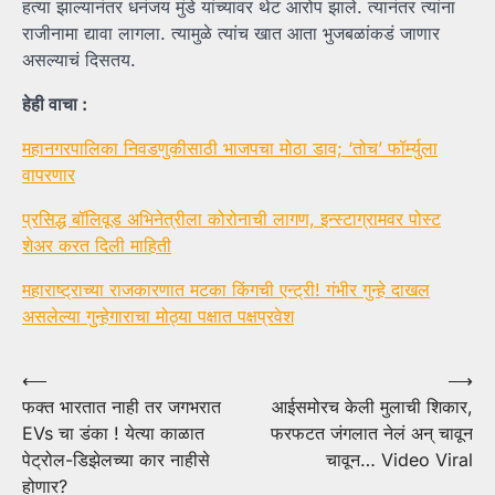
हत्या झाल्यानंतर धनंजय मुंडे यांच्यावर थेट आरोप झाले. त्यानंतर त्यांना
राजीनामा द्यावा लागला. त्यामुळे त्यांच खात आता भुजबळांकडं जाणार
असल्याचं दिसतय.
हेही वाचा :
महानगरपालिका निवडणुकीसाठी भाजपचा मोठा डाव; ‘तोच’ फॉर्म्युला
वापरणार
प्रसिद्ध बॉलिवूड अभिनेत्रीला कोरोनाची लागण, इन्स्टाग्रामवर पोस्ट
शेअर करत दिली माहिती
महाराष्ट्राच्या राजकारणात मटका किंगची एन्ट्री! गंभीर गुन्हे दाखल
असलेल्या गुन्हेगाराचा मोठ्या पक्षात पक्षप्रवेश
Post
⟵
⟶
फक्त भारतात नाही तर जगभरात
आईसमोरच केली मुलाची शिकार,
navigation
EVs चा डंका ! येत्या काळात
फरफटत जंगलात नेलं अन् चावून
पेट्रोल-डिझेलच्या कार नाहीसे
चावून… Video Viral
होणार?