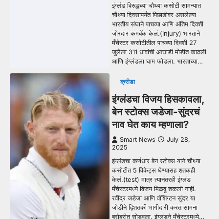
इंग्लंड विरुद्धच्या चौथ्या कसोटी सामन्यात
चौथ्या दिवसापर्यंत पिछाडीवर असलेल्या
भारतीय संघाने पाचव्या आणि अंतिम दिवशी
जोरदार कमबॅक केलं.(injury) भारताने
मँचेस्टर कसोटीतील पाचव्या दिवशी 27
जुलैला 311 धावांची आघाडी मोडीत काढली
आणि इंग्लंडला घाम फोडला. भारताच्या…
क्रीडा
इंग्लंडचा विजय हिसकावला,
बेन स्टोक्स जडेजा-सुंदरचं
नाव घेत काय म्हणाला?
Smart News
July 28,
2025
इंग्लंडचा कर्णधार बेन स्टोक्स याने चौथ्या
कसोटीत 5 विकेट्स घेण्यासह शतकही
केलं.(test) मात्र त्यानंतरही इंग्लंड
मँचेस्टरमध्ये विजय मिळवू शकली नाही.
रवींद्र जडेजा आणि वॉशिंग्टन सुंदर या
जोडीने द्विशतकी भागीदारी करत सामना
बरोबरीत सोडवला. इंग्लंडने मँचेस्टरमध्ये…