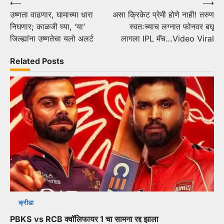
Post
⟵
⟶
उष्णता वाढणार, घामाच्या धारा
असा क्रिकेट प्रेमी होणे नाही! तरुण
navigation
निघणार; काळजी घ्या, ‘या’
स्वतःच्याच लग्नात फोनवर बघू
जिल्ह्यांना उष्णतेचा यलो अलर्ट
लागला IPL मॅच…Video Viral
Related Posts
क्रीडा
PBKS vs RCB क्वॉलिफायर 1 चा सामना रद्द झाला