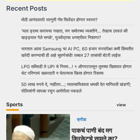
Recent Posts
मोठी आनंदवार्ता! घरगुती गॅस सिलेंडर होणार स्वस्त?
‘मला ड्रामा करायचा नव्हता, पण समोरच्या व्यक्तीने… तेव्हाच ठरवलं की
खड्ड्यात गेले सगळे’, युजवेंद्रचा धनश्रीवर निशाणा?
भारतात आला Samsung चा AI PC, 60 हजार रुपयांपेक्षा कमी किंमतीत
खरेदी करण्याची ही आहे सुवर्णसंधी! तब्बल 27 तासांची बॅटरी लाईफ
LPG सब्सिडी ते UPI चे नियम…! १ ऑगस्टपासून तुमच्या खिशावर होणार
थेट परिणाम! खबरदारी न घेतल्यास खिसा होणार रिकामा
50 लाख रुपये दे, नाहीतर…; व्यावसायिकाला धमकी देत मागितली खंडणी;
पोलिसांनी सापळा रचून आरोपीला पकडले
Sports
view
क्रीडा
पाकचं पाणी बंद मग
क्रिकेटचे सामने का?