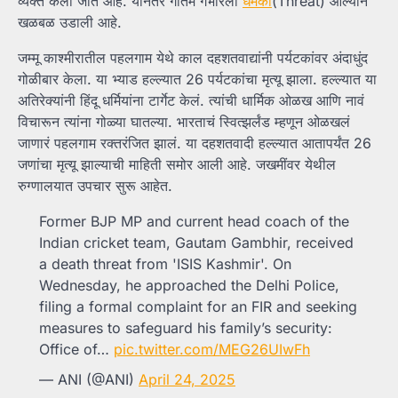
व्यक्त केला जात आहे. यानंतर गौतम गंभीरला
धमकी
(Threat) आल्याने
खळबळ उडाली आहे.
जम्मू काश्मीरातील पहलगाम येथे काल दहशतवाद्यांनी पर्यटकांवर अंदाधुंद
गोळीबार केला. या भ्याड हल्ल्यात 26 पर्यटकांचा मृत्यू झाला. हल्ल्यात या
अतिरेक्यांनी हिंदू धर्मियांना टार्गेट केलं. त्यांची धार्मिक ओळख आणि नावं
विचारून त्यांना गोळ्या घातल्या. भारताचं स्वित्झर्लंड म्हणून ओळखलं
जाणारं पहलगाम रक्तरंजित झालं. या दहशतवादी हल्ल्यात आतापर्यंत 26
जणांचा मृत्यू झाल्याची माहिती समोर आली आहे. जखमींवर येथील
रुग्णालयात उपचार सुरू आहेत.
Former BJP MP and current head coach of the
Indian cricket team, Gautam Gambhir, received
a death threat from 'ISIS Kashmir'. On
Wednesday, he approached the Delhi Police,
filing a formal complaint for an FIR and seeking
measures to safeguard his family’s security:
Office of…
pic.twitter.com/MEG26UIwFh
— ANI (@ANI)
April 24, 2025